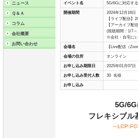
ニュース
イベント名
5G/6Gに対応す
開催期間
2024年12月18
Ｑ＆Ａ
【ライブ配信】202
コラム
【アーカイブ配信
(視聴期間：1/7～1
会社概要
※会社・自宅に
お問い合わせ
会場名
【Live配信（
会場の住所
オンライン
お申し込み期限日
2025年01月07
お申し込み受付人数
30 名様
お申し込み
5G/
フレキシブル基
～LCP-