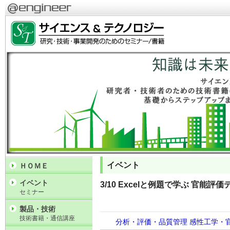
イベント
ＨＯＭＥ
イベント
3/10 Excelと例題で学ぶ 官能
セミナー
製品・技術
技術書籍・通信講座
分析・評価・品質管理
感性工学・