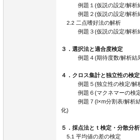
例題１(仮説の設定/解析結
例題２(仮説の設定/解析結
2.2 二点嗜好法の解析
例題３(仮説の設定/解析結
３．選択法と適合度検定
例題４(期待度数/解析結果
４．クロス集計と独立性の検定
例題５(独立性の検定/解析
例題６(マクネマーの検定/
例題７(l×m分割表/解析結
化)
５．採点法とｔ検定・分散分析
5.1 平均値の差の検定