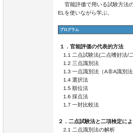
官能評価で用いる試験方法の
ELを使いながら学ぶ。
プログラム
１．官能評価の代表的方法
1.1 二点試験法(二点嗜好法/
1.2 三点識別法
1.3 一点識別法（A非A識別
1.4 選択法
1.5 順位法
1.6 採点法
1.7 一対比較法
２．二点試験法と二項検定によ
2.1 二点識別法の解析