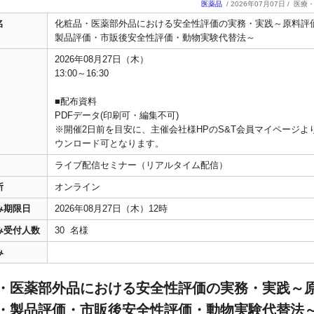
医薬品
/ 2026年07月07日 /
医療
名
化粧品・医薬部外品における安全性評価の実務・実践～原料評
製品評価・市販後安全性評価・動物実験代替法～
2026年08月27日（木）
13:00～16:30
■配布資料
PDFデータ(印刷可・編集不可)
※開催2日前を目安に、主催会社様HPのS&T会員マイページよ
ウンロード可となります。
ライブ配信セミナー（リアルタイム配信）
所
オンライン
み期限日
2026年08月27日（木）12時
み受付人数
30 名様
み
・医薬部外品における安全性評価の実務・実践～
・製品評価・市販後安全性評価・動物実験代替法