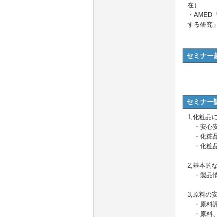
在）
・AME
する研究」
セミナー
セミナー
1,化粧品
・安心安
・化粧品
・化粧品
2,基本
・製品情
3,原料の
・原料評
・原料、