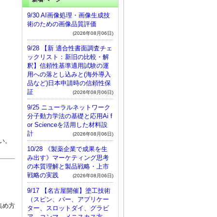
9/30 AI画像処理・画像生成技
術のための画像品質評価
(2026年08月06日)
9/28 【新 適合性書面調査チェ
ックリスト：新旧の比較・解
釈】信頼性基準適用試験の運
用への落とし込みと(海外導入
品など)日本申請時の信頼性保
証
(2026年08月06日)
9/25 ニューラルネットワーク
分子動力学法の基礎と応用Ai f
or Scienceを活用した材料設
計
(2026年08月06日)
い。
10/28 《製薬企業で成果を生
み出す》マーケティング思考
の本質理解と製品戦略・上市
戦略の実践
(2026年08月06日)
9/17 【名古屋開催】塗工技術
（スピン、バー、アプリケー
集め方
ター、スロットダイ、グラビ
ア、コンマ、メニスカス方