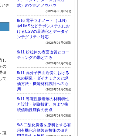
ていき
式）のツボとノウハウ
(2026年08月05日)
9/16 電子ラボノート（ELN）
やLIMSなどラボシステムにお
けるCSVの最適化とデータイ
ンテグリティ対応
(2026年08月05日)
9/11 粉粒体の表面改質とコー
ティングの勘どころ
当し
(2026年08月05日)
その
礎研
9/11 高分子界面近傍における
水の構造・ダイナミクスと評
して
価方法・機能材料設計への応
用
(2026年08月05日)
9/11 導電性接着剤の材料特性
と設計・制御技術、および接
続信頼性確保の要点
(2026年08月05日)
9/8 二酸化炭素を原料とする有
用有機化合物製造技術の研究
～現
開発動向と展望