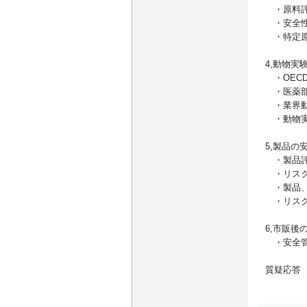
・原料評
・安全性
・特定原
4,動物実
・OEC
・医薬部
・業界
・動物実
5,製品の
・製品評
・リスク
・製品、
・リスク
6,市販後
・安全管
質疑応答