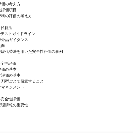
価の考え方
評価項目
料の評価の考え方
験代替法
Dテストガイドライン
外品ガイダンス
動向
験代替法を用いた安全性評価の事例
安全性評価
価の基本
評価の基本
剤型ごとで留意すること
マネジメント
の安全性評価
理情報の重要性