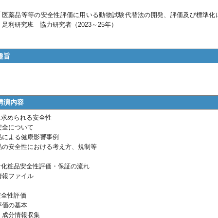
D「医薬品等等の安全性評価に用いる動物試験代替法の開発、評価及び標準化
足利研究班 協力研究者（2023～25年）
趣旨
講演内容
に求められる安全性
全について
による健康影響事例
の安全性における考え方、規制等
的な化粧品安全性評価・保証の流れ
報ファイル
安全性評価
価の基本
成分情報収集