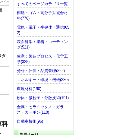
・バイオ
すべてのページカテゴリ一覧
価・
樹脂・ゴム・高分子系複合材
料(770)
電気・電子・半導体・通信(65
2)
表面科学：接着・コーティン
グ(521)
りダ
生産：製造プロセス・化学工
学(328)
分析・評価・品質管理(322)
エネルギー・環境・機械(330)
環境材料(190)
粉体・微粒子・分散技術(191)
金属・セラミックス・ガラ
ス・カーボン(118)
自動車技術(96)
原料
～
新着ページ