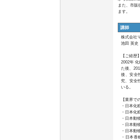
また、市販
ます。
講師
株式会社
池田 英史
【ご経歴
2002年
た後、2
後、安全
究、安全
いる。
【業界で
・日本化粧
・日本化粧
・日本動物
・日本動物
・日本動物
・日本香