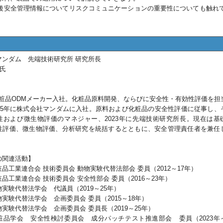
後安全管理情報についてリスクコミュニケーションの重要性についても触れ
マンダム 先端技術研究所 研究所長
 氏
】
 化粧品ODMメーカー入社。化粧品原料開発、ならびに安全性・有効性評価を担
015年に株式会社マンダムに入社。原料および化粧品の安全性評価に従事し、
性および微生物評価のマネジャー、2023年に先端技術研究所長。現在は基
性評価、微生物評価、分析研究を統括するとともに、安全管理責任者を兼任
の関連活動】
品工業連合会 技術委員会 動物実験代替法部会 委員（2012～17年）
品工業連合会 技術委員会 安全性部会 委員（2016～23年）
実験代替法学会 代議員（2019～25年）
実験代替法学会 企画委員会 委員（2015～18年）
実験代替法学会 企画委員会 委員長（2019～25年）
粧品学会 安全性検討委員会 成分パッチテスト推進部会 委員（2023年