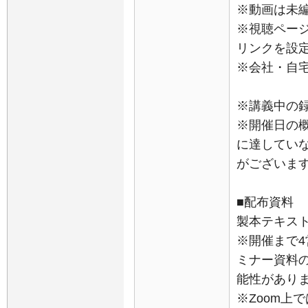
※動画は未
※視聴ペー
リンクを設
※会社・自
※講義中の
※開催日の
に達してい
がございま
■配布資料
製本テキスト
※開催まで
ミナー資料
能性があり
※Zoom上