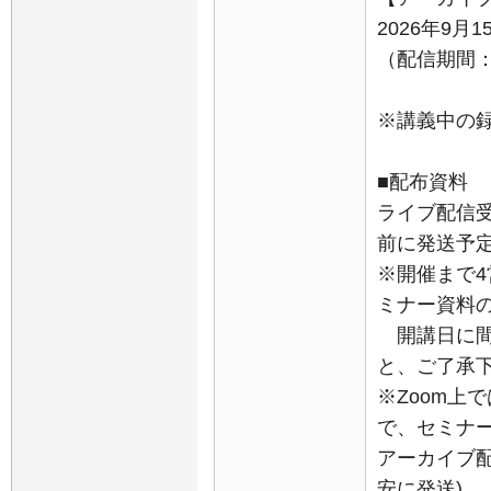
2026年9月
（配信期間：9
※講義中の
■配布資料
ライブ配信受
前に発送予定
※開催まで
ミナー資料
開講日に間
と、ご了承
※Zoom上
で、セミナ
アーカイブ
安に発送)