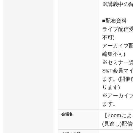
※講義中の
■配布資料
ライブ配信受
不可)
アーカイブ配
編集不可)
※セミナー
S&T会員マ
ます。(開
ります)
※アーカイ
ます。
会場名
【Zoomに
(見逃し)配