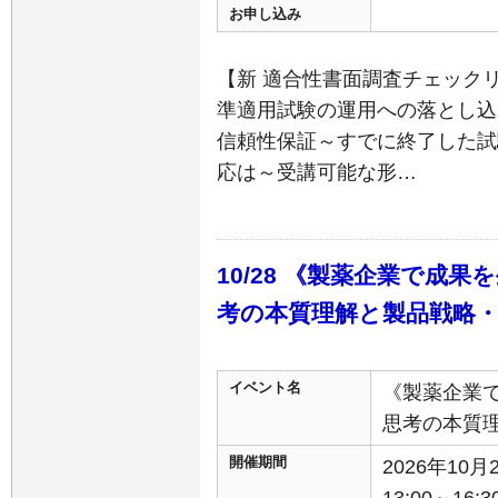
お申し込み
【新 適合性書面調査チェック
準適用試験の運用への落とし込
信頼性保証～すでに終了した試
応は～受講可能な形…
10/28 《製薬企業で成
考の本質理解と製品戦略
イベント名
《製薬企業
思考の本質
開催期間
2026年10