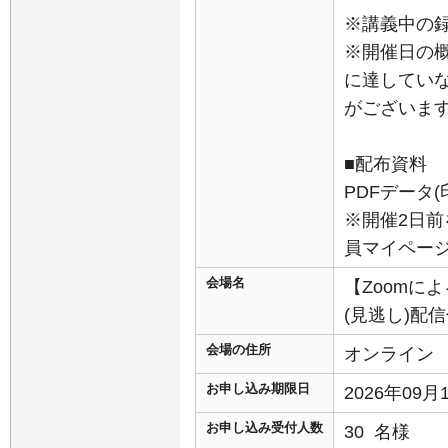
※講義中の
※開催日の
に達してい
がございま
■配布資料
PDFデータ
※開催2日前
員マイペー
会場名
【Zoomに
(見逃し)配
会場の住所
オンライン
お申し込み期限日
2026年09
お申し込み受付人数
30 名様