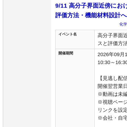
9/11 高分子界面近傍に
評価方法・機能材料設計
化
イベント名
高分子界面
スと評価方
開催期間
2026年09
10:30～16:3
【見逃し配
開催翌営業日か
※動画は未
※視聴ペー
リンクを設
※会社・自