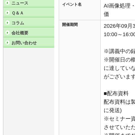
ニュース
イベント名
AI画像処理
Ｑ＆Ａ
価
コラム
開催期間
2026年09
会社概要
10:00～16:0
お問い合わせ
※講義中の
※開催日の
に達してい
がございま
■配布資料
配布資料は
に発送)
※セミナー
させていた