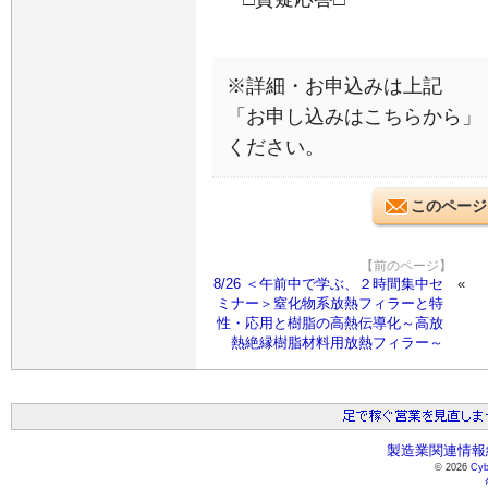
※詳細・お申込みは上記
「お申し込みはこちらから」
ください。
このページ
【前のページ】
8/26 ＜午前中で学ぶ、２時間集中セ
ミナー＞窒化物系放熱フィラーと特
性・応用と樹脂の高熱伝導化～高放
熱絶縁樹脂材料用放熱フィラー～
製造業関連情報総
© 2026
Cyb