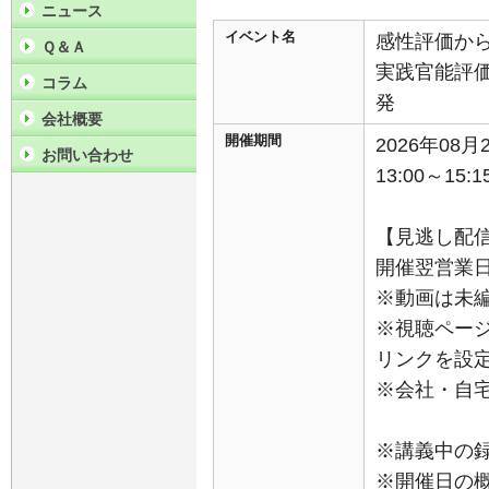
ニュース
イベント名
感性評価か
Ｑ＆Ａ
実践官能評
コラム
発
会社概要
開催期間
2026年08
お問い合わせ
13:00～15:1
【見逃し配
開催翌営業日
※動画は未
※視聴ペー
リンクを設
※会社・自
※講義中の
※開催日の