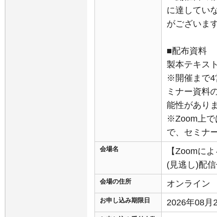
に達してい
がございま
■配布資料
製本テキスト
※開催まで
ミナー資料
能性があり
※Zoom上
で、セミナ
会場名
【Zoomに
(見逃し)配
会場の住所
オンライン
お申し込み期限日
2026年08