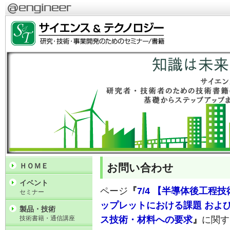
お問い合わせ
ＨＯＭＥ
イベント
ページ
『
7/4 【半導体後工程
セミナー
ップレットにおける課題 およ
製品・技術
技術書籍・通信講座
ス技術・材料への要求
』
に関す