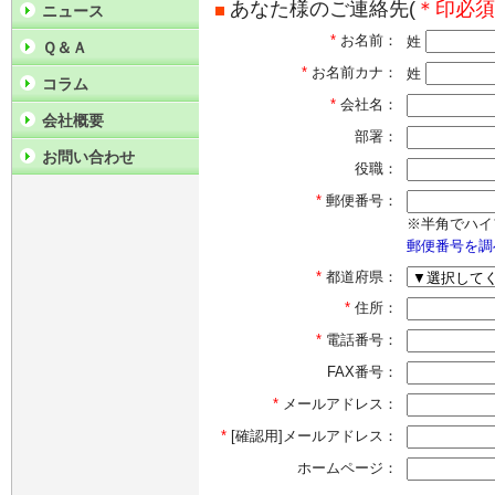
あなた様のご連絡先(
＊印必須
ニュース
*
お名前：
姓
Ｑ＆Ａ
*
お名前カナ：
姓
コラム
*
会社名：
会社概要
部署：
お問い合わせ
役職：
*
郵便番号：
※半角でハイ
郵便番号を調
*
都道府県：
*
住所：
*
電話番号：
FAX番号：
*
メールアドレス：
*
[確認用]メールアドレス：
ホームページ：