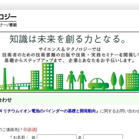
合わせ
/14 リチウムイオン電池のバインダーの基礎と開発動向
』
に関するお問い合わ
のご連絡先(
＊印必須
)
*
お名前：
姓
名