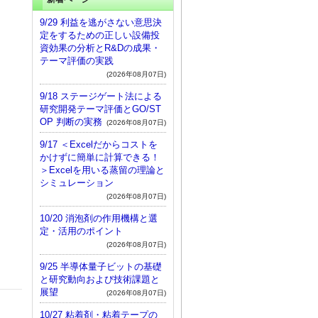
9/29 利益を逃がさない意思決
定をするための正しい設備投
資効果の分析とR&Dの成果・
テーマ評価の実践
(2026年08月07日)
9/18 ステージゲート法による
研究開発テーマ評価とGO/ST
OP 判断の実務
(2026年08月07日)
9/17 ＜Excelだからコストを
かけずに簡単に計算できる！
＞Excelを用いる蒸留の理論と
シミュレーション
(2026年08月07日)
10/20 消泡剤の作用機構と選
定・活用のポイント
(2026年08月07日)
9/25 半導体量子ビットの基礎
と研究動向および技術課題と
展望
(2026年08月07日)
10/27 粘着剤・粘着テープの