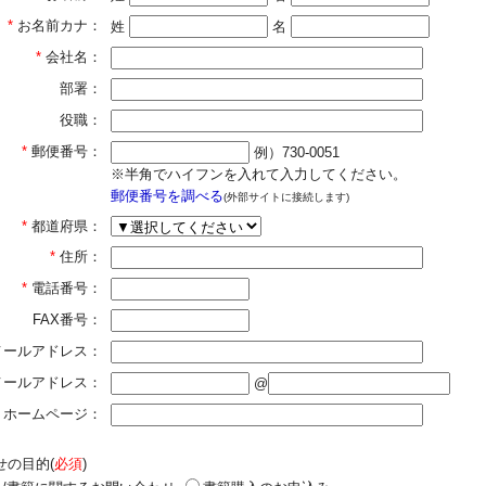
*
お名前カナ：
姓
名
*
会社名：
部署：
役職：
*
郵便番号：
例）730-0051
※半角でハイフンを入れて入力してください。
郵便番号を調べる
(外部サイトに接続します)
*
都道府県：
*
住所：
*
電話番号：
FAX番号：
メールアドレス：
]メールアドレス：
@
ホームページ：
せの目的(
必須
)