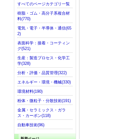
すべてのページカテゴリ一覧
樹脂・ゴム・高分子系複合材
料(770)
電気・電子・半導体・通信(65
2)
表面科学：接着・コーティン
グ(521)
生産：製造プロセス・化学工
学(328)
分析・評価・品質管理(322)
エネルギー・環境・機械(330)
環境材料(190)
粉体・微粒子・分散技術(191)
金属・セラミックス・ガラ
ス・カーボン(118)
自動車技術(96)
新着ページ