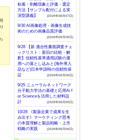
粘着・剥離現象と評価・選定
方法【サンプル配付による実
演型講義】
(2026年08月07日)
同
9/30 AI画像処理・画像生成技
り
術のための画像品質評価
(2026年08月06日)
わ
9/28 【新 適合性書面調査チェ
ックリスト：新旧の比較・解
釈】信頼性基準適用試験の運
用への落とし込みと(海外導入
品など)日本申請時の信頼性保
証
(2026年08月06日)
9/25 ニューラルネットワーク
分子動力学法の基礎と応用Ai f
or Scienceを活用した材料設
計
(2026年08月06日)
10/28 《製薬企業で成果を生
み出す》マーケティング思考
の本質理解と製品戦略・上市
戦略の実践
(2026年08月06日)