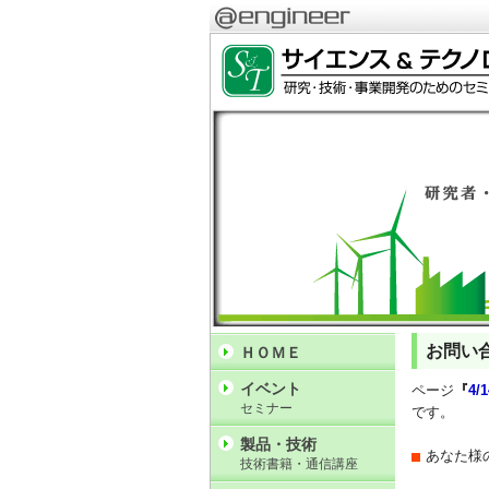
お問い
ＨＯＭＥ
イベント
ページ
『
4
セミナー
です。
製品・技術
あなた様
技術書籍・通信講座