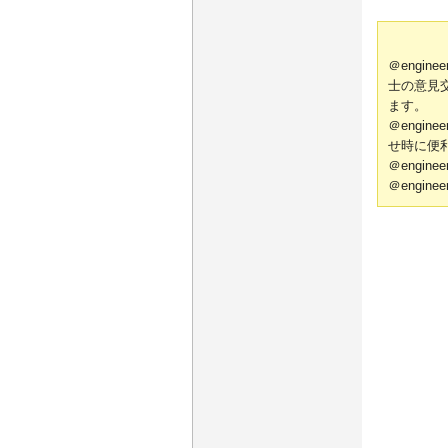
＠engi
士の意見
ます。
＠engi
せ時に便
＠engi
＠engi