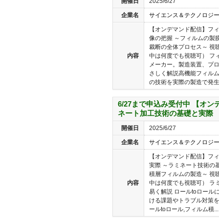
開催日
2025/6/27
企業名
サイエンス＆テクノロジ
【オンデマンド配信】フ
像の把握 ～フィルムの製
裁断の全体プロセス～ 視
内容
中は何度でも視聴可） フ
メーカー。製造装置、プ
さしく解説高機能フィル
の技術を実際の製造で発生す
6/27まで申込み受付中 【オ
ネート加工技術の基礎と実際
開催日
2025/6/27
企業名
サイエンス＆テクノロジ
【オンデマンド配信】フ
実際 ～ラミネート技術の
積層フィルムの製造～ 視
内容
中は何度でも視聴可） ラ
易く解説 ロールtoロー
ける課題やトラブル対策を
ールtoロール,フィルム積...