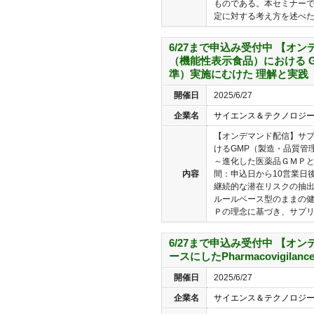
ものである。本セミナー
定に対する考え方を述べた
6/27まで申込み受付中 【オ
（機能性表示食品）における 
準）実施にむけた 理解と実践
開催日
2025/6/27
企業名
サイエンス＆テクノロジ
【オンデマンド配信】サ
けるGMP（製造・品質管
～進化した医薬品ＧＭＰと
内容
間：申込日から10営業日
継続的な潜在リスクの抽
ルールベース型のままの健
Ｐの理念に基づき、サプリメ
6/27まで申込み受付中 【オン
ースにしたPharmacovigila
開催日
2025/6/27
企業名
サイエンス＆テクノロジ