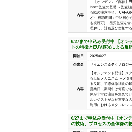
【オンデマンド配信】EU規制
lance監査の基礎 ～監査
る際の注意事項、 CAP
内容
ど～ 視聴期間：申込日か
も視聴可) 品質監査を含むPh
理解し、計画及び実施するた
6/27まで申込み受付中 【オ
トの特徴とEUV露光による反
開催日
2025/6/27
企業名
サイエンス＆テクノロジ
【オンデマンド配信】メタ
る反応メカニズム ～メタ
る反応、半導体微細化の最
内容
営業日（期間中は何度でも
体が非常に注目を集めてい
ルレジストがなぜ重要なの
利用におけるメタルレジス..
6/27まで申込み受付中【オン
の技術、プロセスの全体像の