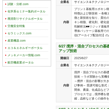
企業名
サイエンス＆テクノロジ
試験・分析.com
プリント基板用エポキシ
化学系セミナー集約ポータル
特徴および新技術 ～各種
徴と新技術を知り、貴社の
廃溶剤リサイクルポータル
内容
キシ樹脂、硬化剤、硬化促
労働安全特集
性解析法■■リジッド基板用
導体パッケージ基板用での新
セラミックス.com
信(アーカイブ配信付)】のみ.
産業機器.com
6/27 撹拌・混合プロセスの
エコ＆エネルギーポータル
アップ技術
メッキメーカー情報.com
開催日
2025/6/27
航空機産業ポータル
企業名
サイエンス＆テクノロジ
撹拌・混合プロセスの基
技術 ～ラボ実験から実機
～攪拌・混合の影響が大
内容
び事例～ 受講可能な形式：
間体、農薬、化成品など
プロセスでは，撹拌槽を
縮，晶析など多くの操作を行