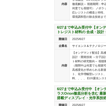
内容
徹底解説～ 視聴期間：申
何度でも視聴可） ノボラ
応レジストの構造と特性、
環境調和型の除去技術までの
6/27まで申込み受付中【オン
トレジスト材料の 合成・設計
開催日
2025/6/27
企業名
サイエンス＆テクノロジ
【オンデマンド配信】高
設計・開発技術 ～分子設
ト材料の研究動向～ 視聴
内容
（期間中は何度でも視聴可
高感度化が求められる新
ト、化学増幅型レジスト
料、、、、 EUV露光システ
6/27まで申込み受付中 【オン
ラスOrion徹底分析を含む 最
搭載ディスプレイ・光学系技
開催日
2025/6/27