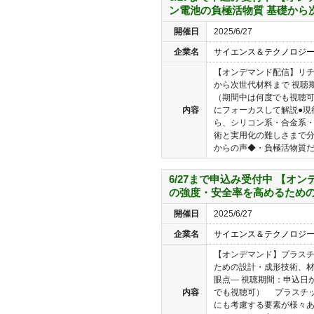
ン電池の負極活物質 基礎から
開催日
2025/6/27
企業名
サイエンス＆テクノロジ
【オンデマンド配信】リ
から次世代材料まで 視聴
（期間中は何度でも視聴可
内容
にフォーカスして解説●現
ら、シリコン系・合金系・
術と実用化の難しさまで
からの声◆・負極活物質だけ
6/27まで申込み受付中 【オ
の強度・安全率を高めるための
開催日
2025/6/27
企業名
サイエンス＆テクノロジ
【オンデマンド】プラス
ための設計・成形技術、材
眼点― 視聴期間：申込日
内容
でも視聴可） プラスチ
にも考慮する要素が様々