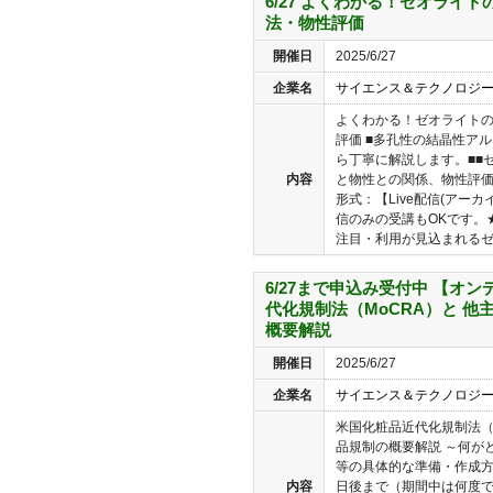
6/27 よくわかる！ゼオライ
法・物性評価
開催日
2025/6/27
企業名
サイエンス＆テクノロジ
よくわかる！ゼオライト
評価 ■多孔性の結晶性ア
ら丁寧に解説します。■■
内容
と物性との関係、物性評価
形式：【Live配信(アーカ
信のみの受講もOKです。
注目・利用が見込まれるゼオ
6/27まで申込み受付中 【オ
代化規制法（MoCRA）と 
概要解説
開催日
2025/6/27
企業名
サイエンス＆テクノロジ
米国化粧品近代化規制法（
品規制の概要解説 ～何が
等の具体的な準備・作成方
内容
日後まで（期間中は何度でも