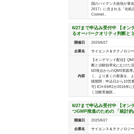
国のバイデン大統領が署名
2617）に含まれる「化粧品規制
Cosmet...
6/27まで申込み受付中 【オ
るオーバークオリティ判断と 
開催日
2025/6/27
企業名
サイエンス＆テクノロジ
【オンデマンド配信】QM
断と治験効率化にむけた活用
bD視点からのQMS実践
内容
く、より多くの新薬を、よ
聴期間：申込日から10営
可) ICH-E6R2が20
く治験実施医...
6/27まで申込み受付中 【オ
つGMP推進のための 「統計的
開催日
2025/6/27
企業名
サイエンス＆テクノロジ