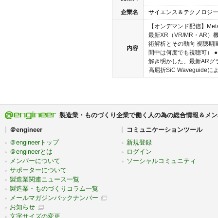
企業名
サイエンス＆テクノロジ
【オンデマンド配信】Meta
最新XR（VR/MR・AR
術解析とその動向 視聴期
内容
間中は何度でも視聴可） ●
解き明かした、最新ARグラ
高屈折SiC Waveguideに
製造業・ものづくり企業で働く人の為の総合情報＆メン
＠engineer
コミュニケーションツール
＠engineerトップ
新規登録
＠engineerとは
ログイン
メンバーについて
ソーシャルコミュニティ
サポーターについて
製造業関連ニュース一覧
製造業・ものづくりコラム一覧
メールマガジンバックナンバー
お知らせ
文字サイズの変更