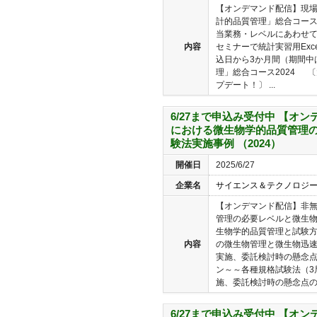
【オンデマンド配信】現場
計的品質管理」総合コース2
当業務・レベルにあわせ
内容
セミナーで統計実習用Exc
込日から3か月間（期間中
理」総合コース2024 〔
プデート！〕 ...
6/27まで申込み受付中 【オ
における微生物学的品質管理の
験法実施事例 （2024）
開催日
2025/6/27
企業名
サイエンス＆テクノロジ
【オンデマンド配信】非
管理の必要レベルと微生物
生物学的品質管理と試験
内容
の微生物管理と微生物迅
実施、委託検討時の懸念
ン～～各種規格試験法（3
施、委託検討時の懸念点の洗
6/27まで申込み受付中 【オ