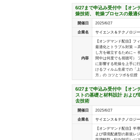
6/27まで申込み受付中 【オ
燥技術、 乾燥プロセスの最適
開催日
2025/6/27
企業名
サイエンス＆テクノロジ
【オンデマンド配信】フ
最適化とトラブル対策 ～
し方を確立するために～ 
内容
間中は何度でも視聴可） 
に影響する乾燥を上手に
けるフィルム生産での「
方」の コツとツボを伝授 「
6/27まで申込み受付中 【オ
ストの基礎と材料設計 および
去技術
開催日
2025/6/27
企業名
サイエンス＆テクノロジ
【オンデマンド配信】半
よび環境配慮型の新規レジ
学増幅型・EUV対応レジ