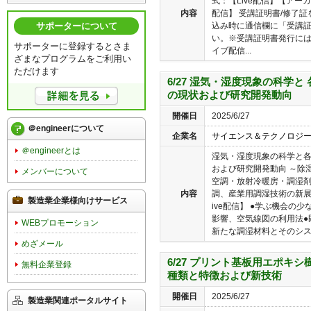
式：【Live配信】【アー
内容
配信】 受講証明書/修了
込み時に通信欄に「受講
サポーターについて
い。※受講証明書発行に
サポーターに登録するとさま
イブ配信...
ざまなプログラムをご利用い
ただけます
6/27 湿気・湿度現象の科学
の現状および研究開発動向
開催日
2025/6/27
＠engineerについて
企業名
サイエンス＆テクノロジ
＠engineerとは
湿気・湿度現象の科学と
および研究開発動向 ～除
メンバーについて
空調・放射冷暖房・調湿
内容
調、産業用調湿技術の新展
製造業企業様向けサービス
ive配信】 ●学ぶ機会の
影響、空気線図の利用法●
WEBプロモーション
新たな調湿材料とそのシステ
めざメール
6/27 プリント基板用エポキ
無料企業登録
種類と特徴および新技術
開催日
2025/6/27
製造業関連ポータルサイト