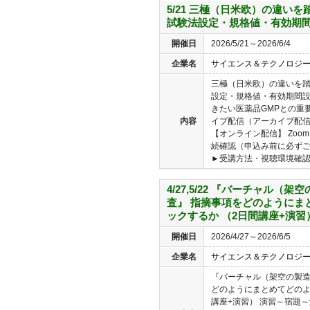
5/21 三極（日米欧）の違い
試験法設定・規格値・有効期
開催日
2026/5/21～2026/6/4
企業名
サイエンス＆テクノロジ
三極（日米欧）の違いを踏
設定・規格値・有効期間設
きたい医薬品GMPとの重
内容
イブ配信（アーカイブ配信
【オンライン配信】 Zo
続確認（申込み前に必ず
►受講方法・視聴環境確認（
4/27,5/22 『バーチャル（
査』 指摘事項をどのようにま
ックするか （2日間講座+演習
開催日
2026/4/27～2026/6/5
企業名
サイエンス＆テクノロジ
『バーチャル（架空の製造
どのようにまとめてどのよ
講座+演習） 演習～宿題