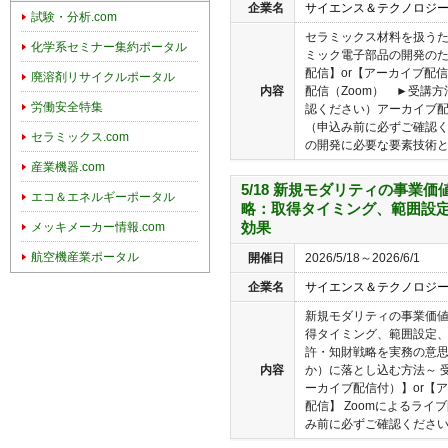
企業名
サイエンス＆テクノロジ
試験・分析.com
セラミックス材料を扱うた
化学系セミナー集約ポータル
ミック電子部品の開発のた
配信】or【アーカイブ配信
廃溶剤リサイクルポータル
内容
配信（Zoom） ►受講
労働安全特集
認ください）アーカイブ
（申込み前に必ずご確認く
セラミックス.com
の開発に必要な要素技術と材
産業機器.com
5/18 新規モダリティの事業
エコ＆エネルギーポータル
略：取得タイミング、範囲設定
効果
メッキメーカー情報.com
航空機産業ポータル
開催日
2026/5/18～2026/6/1
企業名
サイエンス＆テクノロジ
新規モダリティの事業価
得タイミング、範囲設定、
許・知財戦略を実務の意
内容
か）に落とし込む方法～ 
ーカイブ配信付）】or【
配信】 Zoomによるラ
み前に必ずご確認ください）