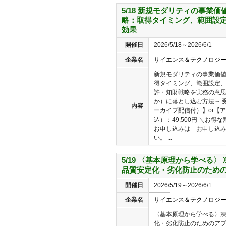
5/18 新規モダリティの事業
略：取得タイミング、範囲設
効果
開催日
2026/5/18～2026/6/1
企業名
サイエンス＆テクノロジ
新規モダリティの事業価
得タイミング、範囲設定、
許・知財戦略を実務の意
か）に落とし込む方法～ 
内容
ーカイブ配信付）】or【
込）：49,500円 ＼お
お申し込みは「お申し込
い。 ...
5/19 〈基本原理から学べる
品質安定化・劣化防止のため
開催日
2026/5/19～2026/6/1
企業名
サイエンス＆テクノロジ
〈基本原理から学べる〉
化・劣化防止のためのアプ