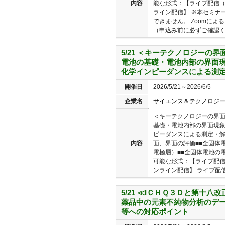
内容
能な形式：【ライブ配信（
ライン配信】 ※本セミナ
できません。 Zoomに
（申込み前に必ずご確認くだ
5/21 ＜キーテクノロジーの
電池の基礎・電池内部の界面現
化学インピーダンスによる測
開催日
2026/5/21～2026/6/5
企業名
サイエンス＆テクノロジ
＜キーテクノロジーの界
基礎・電池内部の界面現
ピーダンスによる測定・解
内容
面、界面の評価■■全固体
電極層）■■全固体電池の
可能な形式：【ライブ配信
ンライン配信】 ライブ配信(Zo
5/21 ≪IＣＨＱ３Ｄと第十八
薬品中の元素不純物分析のデー
等への対応ポイント