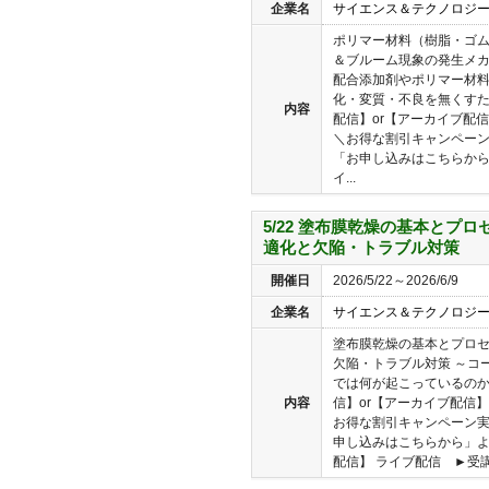
企業名
サイエンス＆テクノロジ
ポリマー材料（樹脂・ゴ
＆ブルーム現象の発生メカ
配合添加剤やポリマー材
化・変質・不良を無くすた
内容
配信】or【アーカイブ配信
＼お得な割引キャンペー
「お申し込みはこちらから
イ...
5/22 塗布膜乾燥の基本とプ
適化と欠陥・トラブル対策
開催日
2026/5/22～2026/6/9
企業名
サイエンス＆テクノロジ
塗布膜乾燥の基本とプロ
欠陥・トラブル対策 ～コ
では何が起こっているのか
内容
信】or【アーカイブ配信】の
お得な割引キャンペーン
申し込みはこちらから」よ
配信】 ライブ配信 ►受講