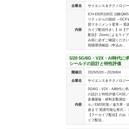
企業名
サイエンス＆テクノロジ
ICH-E6(R3)対応 治験
リティからの脱却 ～GC
質マネジメント変革～ 受
内容
カイブ配信付き）】or【
配信】 Zoomによるラ
み前に必ずご確認くださ
視聴環境確認（申込み...
5/20 5G/6G・V2X・AI
シールドの設計と特性評価
開催日
2026/5/20～2026/6/4
企業名
サイエンス＆テクノロジ
5G/6G・V2X・AI時
の設計と特性評価 CASE／
多層基板・材料定数測定・
内容
ル／EMS対策／遠方界・
波まで 受講可能な形式：【
【アーカイブ配信】のみ 【
イブ配信...