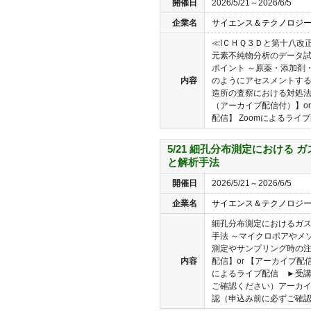
開催日
2026/5/21～2026/6/5
企業名
サイエンス＆テクノロジ
≪IＣＨＱ３Ｄと第十八改
元素不純物分析のデータ
ポイント ～原薬・添加剤
内容
のようにアセスメントす
造所の査察における対処法
（アーカイブ配信付）】o
配信】 Zoomによるライブ配
5/21 細孔分布測定における
と解析手法
開催日
2026/5/21～2026/6/5
企業名
サイエンス＆テクノロジ
細孔分布測定におけるガ
手法 ～マイクロポアやメ
測定やサンプリング時の注
内容
配信】or 【アーカイブ配
によるライブ配信 ►受
ご確認ください）アーカ
認（申込み前に必ずご確認く