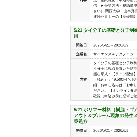
信 ►受講方法・視聴環
さい） 関西大学・山本秀
連続セミナーの【基礎編】..
5/21 タイ分子の基礎と分子
用
開催日
2026/5/21～2026/6/9
企業名
サイエンス＆テクノロジ
タイ分子の基礎と分子制御
イ分子に視点を置いた結晶
能な形式：【ライブ配信】
内容
（税込）：49,500円 
細・お申し込みは「お申
ださい。 【オンライン配
確認（申込み前に必ずご確認
5/21 ポリマー材料（樹脂・
アウト＆ブルーム現象の発生
策処方
開催日
2026/5/21～2026/6/9