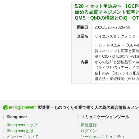
5/20 ＜セット申込み＞ 【G
始める品質マネジメント変革と
QMS・QbDの構築とCtQ・Q
開催日
2026/5/20～2026/7/9
企業名
サイエンス＆テクノロジ
＜セット申込み＞【GCP
質マネジメント変革と実装
築とCtQ・QTL設定から
内容
からの脱却と治験品質マネ
【ライブ配信（アーカイブ
信】のみ 【オンライン配信
講方法・接続確認（申込み前
製造業・ものづくり企業で働く人の為の総合情報＆メン
＠engineer
コミュニケーションツール
＠engineerトップ
新規登録
＠engineerとは
ログイン
メンバーについて
ソーシャルコミュニティ