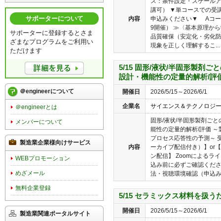
ス：条件設定・スケールア
講可） ▼単コースでの受
サポーターについて
内容
申込みください▼ Aコー
9開催） ≫〈基本原理か
サポーターに登録するとさま
品質確保（安定化・劣化
ざまなプログラムをご利用い
現象を正しく理解するこ...
ただけます
5/15 固形/液状/半固形製剤
設計・機能性の定量的解析/評
＠engineerについて
開催日
2026/5/15～2026/6/1
企業名
サイエンス＆テクノロジ
＠engineerとは
固形/液状/半固形製剤ご
メンバーについて
能性の定量的解析/評価 
プロセス応答性の予測～ 
製造業企業様向けサービス
内容
ーカイブ配信付き）】or
ン配信】 Zoomによる
WEBプロモーション
込み前に必ずご確認くだ
めざメール
法・視聴環境確認（申込み前
無料企業登録
5/15 セラミックス材料を扱
開催日
2026/5/15～2026/6/1
製造業関連ポータルサイト