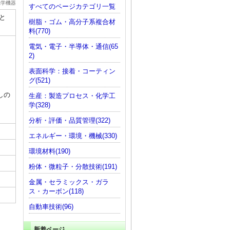
光学機器
すべてのページカテゴリ一覧
と
樹脂・ゴム・高分子系複合材
料(770)
電気・電子・半導体・通信(65
2)
表面科学：接着・コーティン
グ(521)
しの
生産：製造プロセス・化学工
学(328)
分析・評価・品質管理(322)
エネルギー・環境・機械(330)
環境材料(190)
粉体・微粒子・分散技術(191)
金属・セラミックス・ガラ
ス・カーボン(118)
自動車技術(96)
新着ページ