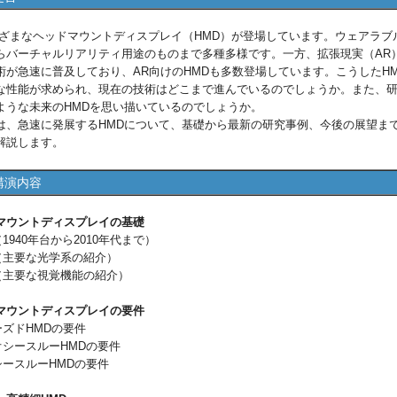
まなヘッドマウントディスプレイ（HMD）が登場しています。ウェアラブ
らバーチャルリアリティ用途のものまで多種多様です。一方、拡張現実（AR
術が急速に普及しており、AR向けのHMDも多数登場しています。こうしたH
な性能が求められ、現在の技術はどこまで進んでいるのでしょうか。また、
ような未来のHMDを思い描いているのでしょうか。
、急速に発展するHMDについて、基礎から最新の研究事例、今後の展望ま
解説します。
講演内容
マウントディスプレイの基礎
（1940年台から2010年代まで）
類（主要な光学系の紹介）
覚（主要な視覚機能の紹介）
マウントディスプレイの要件
ーズドHMDの要件
オシースルーHMDの要件
シースルーHMDの要件