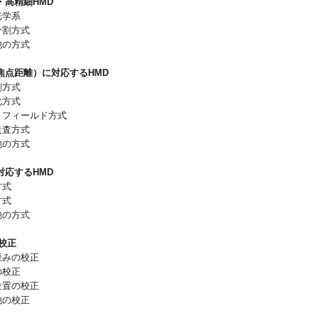
・高精細HMD
光学系
分割方式
他の方式
焦点距離）に対応するHMD
割方式
化方式
トフィールド方式
走査方式
他の方式
対応するHMD
方式
方式
他の方式
校正
歪みの校正
の校正
位置の校正
他の校正