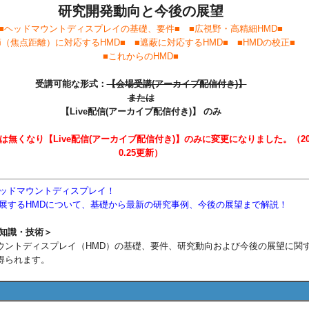
研究開発動向と今後の展望
■ヘッドマウントディスプレイの基礎、要件■ ■広視野・高精細HMD■
節（焦点距離）に対応するHMD■ ■遮蔽に対応するHMD■ ■HMDの校正■
■これからのHMD■
受講可能な形式：
【会場受講(アーカイブ配信付き)】
または
【Live配信(アーカイブ配信付き)】
のみ
は無くなり【Live配信(アーカイブ配信付き)】のみに変更になりました。（202
0.25更新）
ヘッドマウントディスプレイ！
発展するHMDについて、基礎から最新の研究事例、今後の展望まで解説！
知識・技術＞
ントディスプレイ（HMD）の基礎、要件、研究動向および今後の展望に関
得られます。