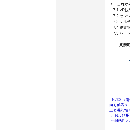
７．これか
7.1 VR
7.2 セン
7.3 マル
7.4 視覚
7.5 パ
□質疑
10/30
向も解説＞
上と機能性
計および用
～耐熱性と