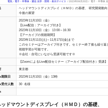
電気・電子・半導体・通信
光学・照明・表示デバイス
/ 2023年09月20日 /
電子・半導体 
名
ヘッドマウントディスプレイ（ＨＭＤ）の基礎、 研究開発動向
今後の展望
2023年11月10日（金）
【Live配信：アーカイブ付き】
2023年11月10日（金） 13:00～16:30
【アーカイブの視聴期間】
2023年11月11日(土)～11月17日(金)まで
このセミナーはアーカイブ付きです。セミナー終了後も繰り返
視聴学習が可能です。
※会社・自宅にいながら受講可能です※
【ZoomによるLive配信セミナー（アーカイブ配信付き）受講】
所
東京都
み期限日
2023年11月10日（金）13時
み受付人数
30 名様
み
ヘッドマウントディスプレイ（ＨＭＤ）の基礎、