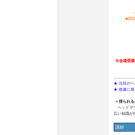
■調
※会場受講
★ 注目の
★ 急速に
＜得られる
ヘッドマウ
広い知識が
講師