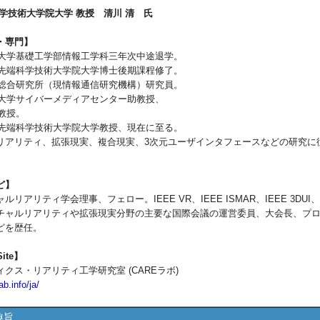
学技術大学院大学 教授 清川 清 氏
・専門】
大阪大学基礎工学部情報工学科三年次中途退学。
奈良先端科学技術大学院大学博士後期課程修了。
通信総合研究所（現情報通信研究機構）研究員。
大阪大学サイバーメディアセンター助教授、
准教授。
奈良先端科学技術大学院大学教授、現在に至る。
リアリティ、拡張現実、複合現実、3次元ユーザインタフェースなどの研究に
ど】
リアリティ学会理事、フェロー。IEEE VR、IEEE ISMAR、IEEE 3DUI、I
チャルリアリティや拡張現実分野の主要な国際会議の運営委員、大会長、プ
どを歴任。
ite】
クス・リアリティ工学研究室 (CAREラボ)
ab.info/ja/
趣旨