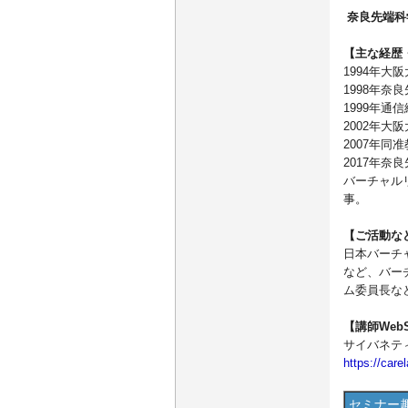
奈良先端科
【主な経歴
1994年
1998年
1999年
2002年
2007年同
2017年
バーチャル
事。
【ご活動な
日本バーチャル
など、バー
ム委員長な
【講師WebS
サイバネティ
https://carel
セミナー