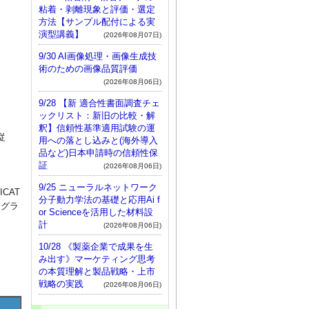
粘着・剥離現象と評価・選定
方法【サンプル配付による実
演型講義】
(2026年08月07日)
9/30 AI画像処理・画像生成技
術のための画像品質評価
(2026年08月06日)
9/28 【新 適合性書面調査チェ
ックリスト：新旧の比較・解
釈】信頼性基準適用試験の運
従
用への落とし込みと(海外導入
品など)日本申請時の信頼性保
証
(2026年08月06日)
9/25 ニューラルネットワーク
CAT
分子動力学法の基礎と応用Ai f
ログラ
or Scienceを活用した材料設
計
(2026年08月06日)
10/28 《製薬企業で成果を生
み出す》マーケティング思考
の本質理解と製品戦略・上市
戦略の実践
(2026年08月06日)