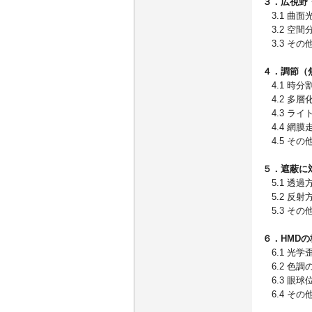
３．広視野
3.1 曲面
3.2 空間
3.3 その
４．調節（
4.1 時分
4.2 多層
4.3 ライ
4.4 網膜
4.5 その
５．遮蔽に
5.1 透過
5.2 反射
5.3 その
６．HMDの
6.1 光学
6.2 色調
6.3 眼球
6.4 その