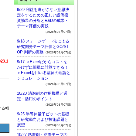
9/29 利益を逃がさない意思決
定をするための正しい設備投
資効果の分析とR&Dの成果・
テーマ評価の実践
(2026年08月07日)
9/18 ステージゲート法による
研究開発テーマ評価とGO/ST
OP 判断の実務
(2026年08月07日)
3.1
9/17 ＜Excelだからコストを
かけずに簡単に計算できる！
＞Excelを用いる蒸留の理論と
シミュレーション
(2026年08月07日)
10/20 消泡剤の作用機構と選
定・活用のポイント
(2026年08月07日)
する幅
9/25 半導体量子ビットの基礎
と研究動向および技術課題と
展望
(2026年08月07日)
10/27 粘着剤・粘着テープの