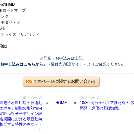
らのHMD
技術ロードマップ
シング
チモダリティ
拡張
ーソナライズドリアリティ
応答□
※詳細・お申込みは上記
「お申し込みはこちらから」（
遷移先WEBサイト）よりご確認ください。
このページに関するお問い合わせ
【前のページ】
【次のページ】
 ＜電気電子材料用途の技術動
HOME
10/30 高分子バリア性材料の 
 エポキシ樹脂の耐熱性向
開発・評価の基礎知識
両立への 分子デザイン設
途展開における最新動向
相反する特性の両立へ！
～