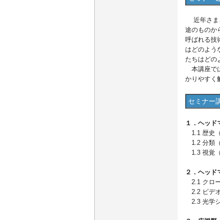
近年さまざ
途のものか
呼ばれる技
はどのよう
たちはどの
本講座では
かりやすく
セミナー
１．ヘッド
1.1 歴史
1.2 分
1.3 視
２．ヘッド
2.1 クロ
2.2 ビデ
2.3 光学