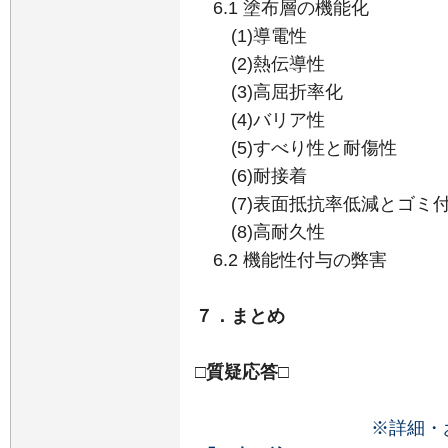
6.1 塗布層の機能化
(1)導電性
(2)熱伝導性
(3)高屈折率化
(4)バリア性
(5)すべり性と耐傷性
(6)耐接着
(7)表面抵抗率低減とゴミ
(8)高耐久性
6.2 機能性付与の弊害
７．まとめ
□質疑応答□
※詳細・