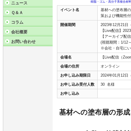
樹脂・ゴム・高分子系複合材
ニュース
イベント名
基材への塗布層の
Ｑ＆Ａ
策および機能性付
コラム
開催期間
2023年12月21日
【Live配信】202
会社概要
【アーカイブ配信】
お問い合わせ
(視聴期間：1/12～
※会社・自宅にい
会場名
【Live配信（
会場の住所
オンライン
お申し込み期限日
2024年01月12
お申し込み受付人数
30 名様
お申し込み
基材への塗布層の形成