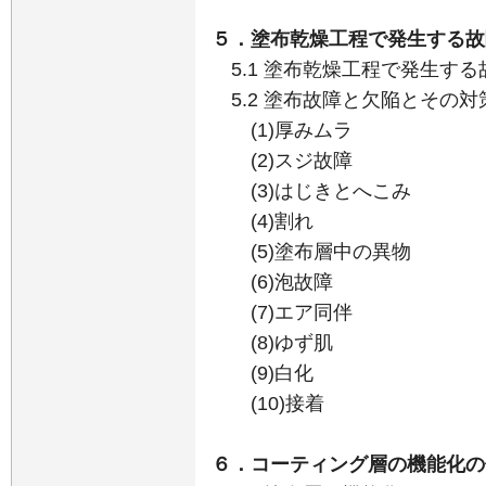
５．塗布乾燥工程で発生する故
5.1 塗布乾燥工程で発生する
5.2 塗布故障と欠陥とその対
(1)厚みムラ
(2)スジ故障
(3)はじきとへこみ
(4)割れ
(5)塗布層中の異物
(6)泡故障
(7)エア同伴
(8)ゆず肌
(9)白化
(10)接着
６．コーティング層の機能化の