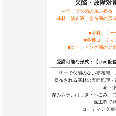
欠陥・故障対
～均一で欠陥の無い塗布
基材、塗布液、塗布層の形成
■基材、コー
■各種コーティ
■コーティング層の欠
受講可能な形式：【Live
均一で欠陥のない塗布層、
塗布される基材の表面処理・
布・
厚みムラ、はじき・へこみ、
燥工程で
コーティング層