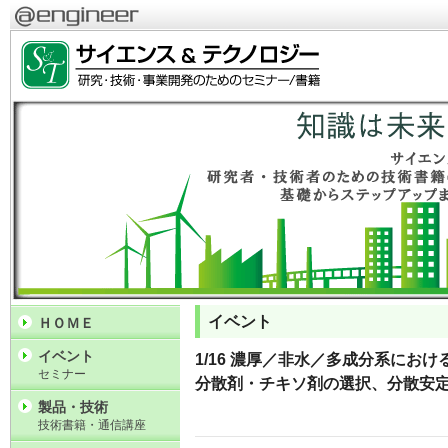
イベント
ＨＯＭＥ
イベント
1/16 濃厚／非水／多成分系にお
セミナー
分散剤・チキソ剤の選択、分散安
製品・技術
技術書籍・通信講座