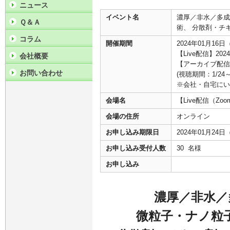
ニュース
イベント名
濃厚／非水／多成
Ｑ＆Ａ
術、 分散剤・チ
コラム
開催期間
2024年01月16日
【Live配信】202
会社概要
【アーカイブ配信】
お問い合わせ
(視聴期間：1/24～
※会社・自宅にい
会場名
【Live配信（
会場の住所
オンライン
お申し込み期限日
2024年01月24
お申し込み受付人数
30 名様
お申し込み
濃厚／非水／
微粒子・ナノ粒