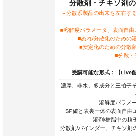
分散剤・チキソ剤の
～分散系製品の出来を左右す
■溶解度パラメータ、表面自由
■ぬれ/分散化のための
■安定化のための分散
■分散・
受講可能な形式：【Live
濃厚、非水、多成分と三拍子
溶解度パラメー
SP値と表裏一体の表面自由
溶剤/樹脂中の粒
分散剤/バインダー、チキソ剤