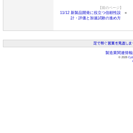
【前のページ】
11/12 新製品開発に役立つ信頼性設
計・評価と加速試験の進め方
製造業関連情報総
© 2026
Cyb