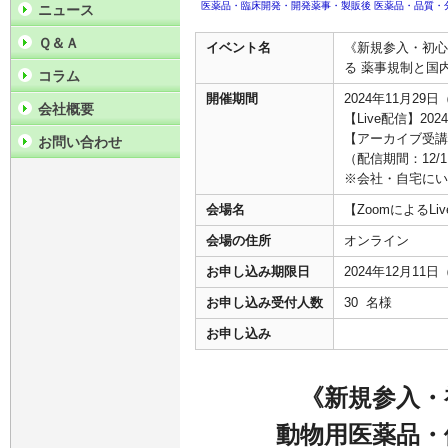
医薬品・臨床開発・開発薬事・製販後
医薬品・品質・
ニュース
Ｑ＆Ａ
イベント名
《新規参入・初心
る 薬事規制と国
コラム
開催期間
2024年11月29日
会社概要
【Live配信】2024
【アーカイブ受講】
お問い合わせ
（配信期間：12/11
※会社・自宅にい
会場名
【ZoomによるL
会場の住所
オンライン
お申し込み期限日
2024年12月11
お申し込み受付人数
30 名様
お申し込み
《新規参入・
動物用医薬品・