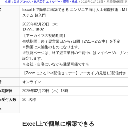
生産：製造プロセス・化学工学
エネルギー・環境・機械
/ 2025年01月22日 /
産業機械機器 家
名
Excel上で簡単に構築できる エンジニア向け人工知能技術：MT
ステム 超入門
2025年02月20日（木）
13:00～15:30
【アーカイブの視聴期間】
視聴期間：終了翌営業日から7日間［2/21～2/27中］を予定
※動画は未編集のものになります。
※視聴ページは、終了翌営業日の午前中にはマイページにリン
設定します。
※会社・自宅にいながら受講可能です※
【ZoomによるLive配信セミナー】アーカイブ(見逃し)配信付き
所
オンライン
み期限日
2025年02月20日（木）13時
み受付人数
30 名様
み
Excel上で簡単に構築できる