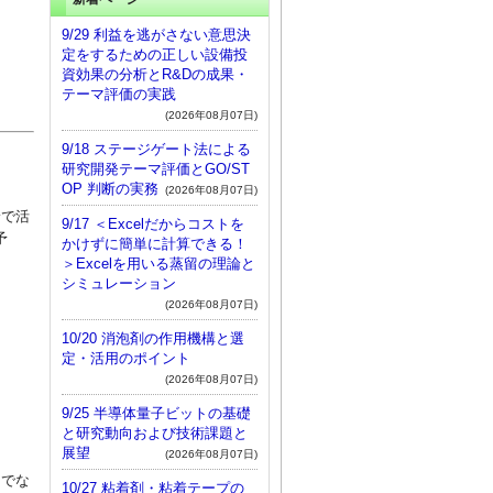
9/29 利益を逃がさない意思決
定をするための正しい設備投
資効果の分析とR&Dの成果・
テーマ評価の実践
(2026年08月07日)
9/18 ステージゲート法による
研究開発テーマ評価とGO/ST
OP 判断の実務
(2026年08月07日)
野で活
9/17 ＜Excelだからコストを
予
かけずに簡単に計算できる！
＞Excelを用いる蒸留の理論と
シミュレーション
(2026年08月07日)
10/20 消泡剤の作用機構と選
定・活用のポイント
(2026年08月07日)
9/25 半導体量子ビットの基礎
と研究動向および技術課題と
展望
(2026年08月07日)
けでな
10/27 粘着剤・粘着テープの