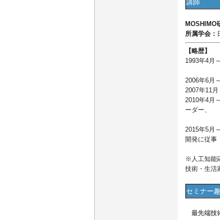
講師
MOSHIMO
所属学会：
【略歴】
1993年
人の聴感
2006年
2007年1
2010年4月
ーダー、
オープ
2015年
開発に従事
※人工知能
技術・生活
セミナー
最先端技術