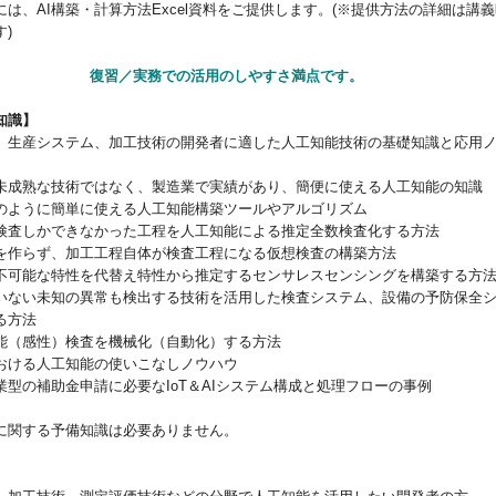
は、AI構築・計算方法Excel資料をご提供します。(※提供方法の詳細は講
)
復習／実務での活用のしやすさ満点です。
知識】
、生産システム、加工技術の開発者に適した人工知能技術の基礎知識と応用
未成熟な技術ではなく、製造業で実績があり、簡便に使える人工知能の知識
のように簡単に使える人工知能構築ツールやアルゴリズム
検査しかできなかった工程を人工知能による推定全数検査化する方法
を作らず、加工工程自体が検査工程になる仮想検査の構築方法
不可能な特性を代替え特性から推定するセンサレスセンシングを構築する方
いない未知の異常も検出する技術を活用した検査システム、設備の予防保全
る方法
能（感性）検査を機械化（自動化）する方法
おける人工知能の使いこなしノウハウ
業型の補助金申請に必要なIoT＆AIシステム構成と処理フローの事例
に関する予備知識は必要ありません。