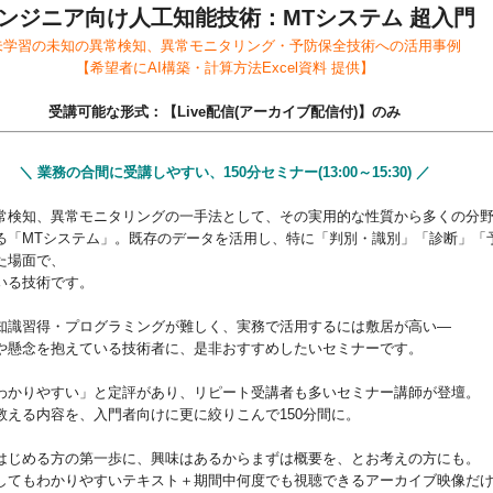
ンジニア向け人工知能技術：MTシステム 超入門
未学習の未知の異常検知、異常モニタリング・予防保全技術への活用事例
【希望者にAI構築・計算方法Excel資料 提供】
受講可能な形式：【Live配信(アーカイブ配信付)】のみ
＼ 業務の合間に受講しやすい、150分セミナー(13:00～15:30) ／
検知、異常モニタリングの一手法として、その実用的な性質から多くの分
る「MTシステム」。既存のデータを活用し、特に「判別・識別」「診断」「
た場面で、
いる技術です。
識習得・プログラミングが難しく、実務で活用するには敷居が高い―
や懸念を抱えている技術者に、是非おすすめしたいセミナーです。
かりやすい」と定評があり、リピート受講者も多いセミナー講師が登壇。
教える内容を、入門者向けに更に絞りこんで150分間に。
じめる方の第一歩に、興味はあるからまずは概要を、とお考えの方にも。
してもわかりやすいテキスト＋期間中何度でも視聴できるアーカイブ映像だ