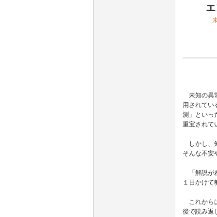
エ
未知の異常
用されてい
測」といっ
重宝されて
しかし、知
そんな不安
「解説がわ
１日かけて
これからは
後で読み返