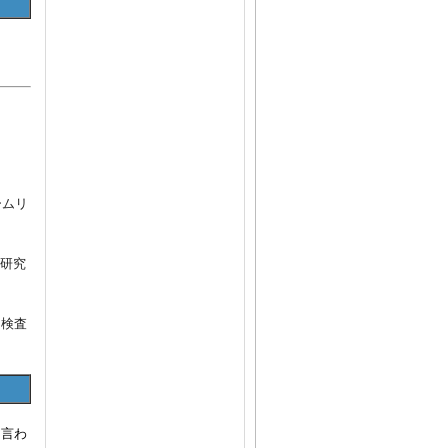
、
ームリ
の研究
・検査
と言わ