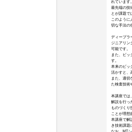
れています
最先端の技
とが課題で
このように
切な手法の
ディープラ
ジニアリン
可能です。
また、ビッ
す。
本来のビッ
活かすと、
また、適切
た検査技術
本講座では
解説を行っ
ものづくり
ことが理想
本講座で解
き技術課題
なお、MT