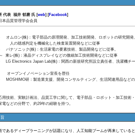
研 代表 福井 郁磨 氏 [
web
] [
Facebook
]
日本品質管理学会会員
4月～ オムロン(株)：電子部品の原理開発、加工技術開発、ロボットの研究開発
判定を機械化した検査装置開発などに従事
6月～ パナソニック(株)：生活家電の要素技術、製品開発などに従事。
1月～ 東レ(株)：液晶ディスプレイなどの微細加工技術開発などに従事
～ LG Electronics Japan Lab(株)：関西の新規研究所設立責任者、洗濯機チ
ンイノベーション室長を歴任
5月～ MOSHIMO研：製造業支援、開発コンサルティング、生活関連用品など
応用技術、実験計画法、品質工学に関して、電子部品・ロボット・加工技術
家電などの分野で、約29年の経験を持つ。
趣旨
であるディープラーニングが話題になり、人工知能ブームが再来している