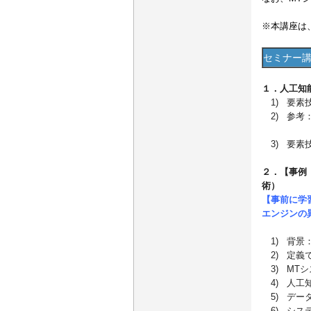
※本講座は
セミナー
１．人工知
1) 要素
2) 参
3) 要
２．【事例
術）
【事前に学
エンジンの
1) 背
2) 定
3) MT
4) 人工
5) デ
6) シ