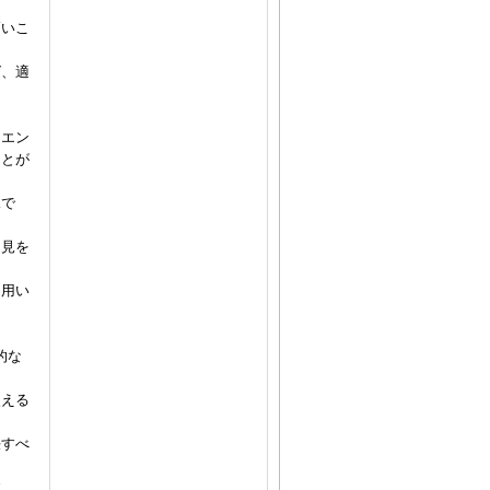
高いこ
ば、適
「エン
ことが
況で
知見を
を用い
的な
使える
決すべ
す。