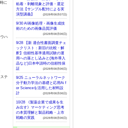
義時に
粘着・剥離現象と評価・選定
方法【サンプル配付による実
演型講義】
(2026年08月07日)
9/30 AI画像処理・画像生成技
術のための画像品質評価
(2026年08月06日)
ノウハ
9/28 【新 適合性書面調査チェ
ックリスト：新旧の比較・解
釈】信頼性基準適用試験の運
用への落とし込みと(海外導入
品など)日本申請時の信頼性保
証
(2026年08月06日)
法
システ
9/25 ニューラルネットワーク
分子動力学法の基礎と応用Ai f
or Scienceを活用した材料設
計
(2026年08月06日)
10/28 《製薬企業で成果を生
み出す》マーケティング思考
の本質理解と製品戦略・上市
戦略の実践
(2026年08月06日)