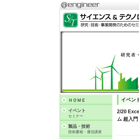
イベン
ＨＯＭＥ
イベント
2/20 
セミナー
ム 超入門
製品・技術
技術書籍・通信講座