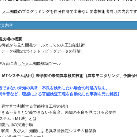
、人工知能のプログラミングを自分自身で出来ない要素技術者向けの内容で
講演内容
能技術の概要
技術者から見た開発ツールとしての人工知能技術
考：データ採取のポイント（ビッグデータの誤解）
素技術者に適した人工知能構築ツール
 MTシステム活用】未学習の未知異常検知技術（異常モニタリング、予防保
習できない未知の異常・不良を検出したい場合の対処方法を、
異常音など、聴感による官能検査工程を自動化した事例を元に解説】
景：異常音で判断する官能検査工程の紹介
義できる不良音と定義できない不良音。未知の不良を見つける必要性
システム（MT法）とは
知能活用の実施手順
ータ収集、及び人工知能による異常音推定システム構築例
ステムの動作フローチャート