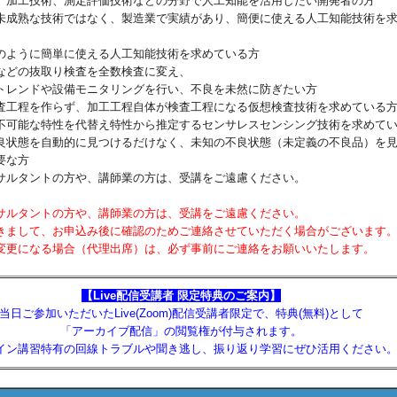
、加工技術、測定評価技術などの分野で人工知能を活用したい開発者の方
未成熟な技術ではなく、製造業で実績があり、簡便に使える人工知能技術を
のように簡単に使える人工知能技術を求めている方
などの抜取り検査を全数検査に変え、
レンドや設備モニタリングを行い、不良を未然に防ぎたい方
査工程を作らず、加工工程自体が検査工程になる仮想検査技術を求めている
不可能な特性を代替え特性から推定するセンサレスセンシング技術を求めて
良状態を自動的に見つけるだけなく、未知の不良状態（未定義の不良品）を
要な方
サルタントの方や、講師業の方は、受講をご遠慮ください。
サルタントの方や、講師業の方は、受講をご遠慮ください。
まして、お申込み後に確認のためご連絡させていただく場合がございます
更になる場合（代理出席）は、必ず事前にご連絡をお願いいたします。
【Live配信受講者 限定特典のご案内】
当日ご参加いただいたLive(Zoom)配信受講者限定で、特典(無料)として
「アーカイブ配信」の閲覧権が付与されます。
イン講習特有の回線トラブルや聞き逃し、振り返り学習にぜひ活用ください