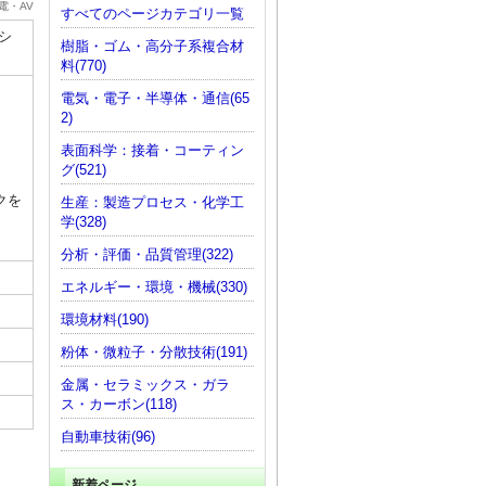
電・AV
すべてのページカテゴリ一覧
シ
樹脂・ゴム・高分子系複合材
料(770)
電気・電子・半導体・通信(65
2)
表面科学：接着・コーティン
グ(521)
クを
生産：製造プロセス・化学工
学(328)
分析・評価・品質管理(322)
エネルギー・環境・機械(330)
環境材料(190)
粉体・微粒子・分散技術(191)
金属・セラミックス・ガラ
ス・カーボン(118)
自動車技術(96)
新着ページ