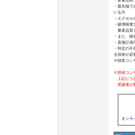
・要素技術
・最先端で
いる方
・エクセル
・破壊検査
量産品質ト
・また、検
・直接計測
・特定の不
る技術が必
※技術コン
※技術コン
上記につき
受講者が変
オンラ