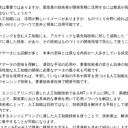
。
術は重要ではありますが、製造業の技術者が開発実務に活用するには敷居が
はないでしょうか？
人工知能には、活用が難しいイメージがありますが、ものづくり分野に絞れ
使い分けとノウハウで意外と簡単に活用可能です。
ーニングを含む人工知能にも、アカデミックな最先端技術に対して成熟した
グに適した技術」があり、その技術はものづくりの開発現場で安心して使う
グデータにも誤解が多く、本来の意味とは異なる内容が一人歩きしている状
グデータの意味を理解し、適切な手法の応用や、要素技術者の皆さん自身の
高性能な人工知能の開発に必要なデータの最小化も可能です。
な手法を使用すれば、学習していない未知の不良や異常を見つける人工知能
やセンシング技術も、要素技術者自身で開発可能です。
、エンジニアリングに適した人工知能技術であるMTシステムに関して、基礎
た上で、製造業における具体的な事例を用いて応用ノウハウを解説します。
技術者にとって、人工知能は目的ではなく、技術課題を解決する手段として
的です。
説するエンジニアリングに適した人工知能技術を使うことで、技術者は、解
に集中することが可能になります。
システムをExcel上で簡単に構築する方法も、計算過程も含めて紹介いたしま