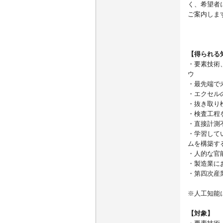
く、希望者に
ご案内します
【得られる
・要素技術
ウ
・最先端で
・エクセル
・抜き取り
・検査工程
・直接計測
・学習して
ムを構築す
・人的な官
・製造業に
・第四次産
※人工知能
【対象】