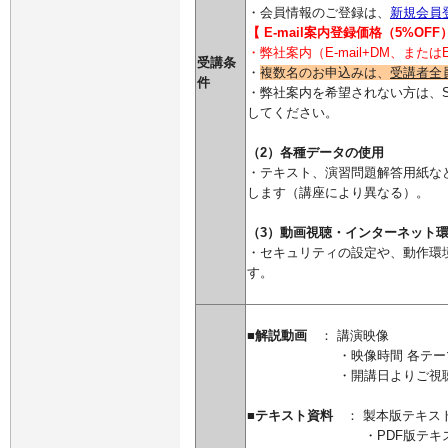
・会員情報のご登録は、
新規会員
【 E-mail案内登録価格（5%OF
・弊社案内（E-mail+DM、また
受講条
・
複数名のお申込みは、
受講者全
件
・弊社案内を希望されない方は、S
してください。
（2）各種データの使用
・テキスト、演習問題解答用紙など各
します（講座により異なる）。
（3）動画視聴・インターネット
・セキュリティの設定や、動作環
す。
■
解説動画
： 講演映像
・映像時間 各テーマ約2～2
・開講日よりご視聴い
■テキスト資料
： 製本版テキス
・PDF版テキストは