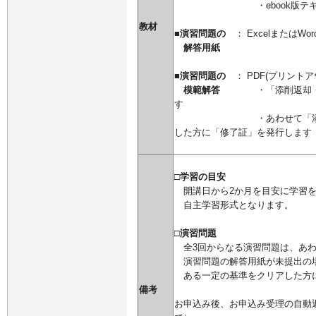
・ebook版テキスト
教材
■演習問題の
： ExcelまたはWor
解答用紙
■演習問題の
： PDF(プリント
模範解答
・「添削返却・
す
・あわせて「添削後の解
した方に「修了証」を発行
□学習の目安
開講日から2か月を目安に学習を
自主学習形式となります。
□演習問題
全3回からなる演習問題は、あわ
演習問題の解答用紙が未提出の
ある一定の基準をクリアした方
備考
お申込み後、お申込み受理の自動