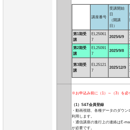
受講開始
日
講座番号
（開講
日）
第1期受
EL25061
2025/6/9
講
7
第2期受
EL25091
2025/9/8
講
7
第3期受
EL25121
2025/12/9
講
7
※お申込み前に（1）～（3）を必
（1）S&T会員登録
・動画視聴、各種データのダウン
利用します。
・通信講座の進行上の連絡はE-mai
が必要です。