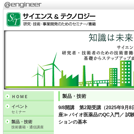
製品・技術
ＨＯＭＥ
イベント
9/8開講 第2期受講（2025年9
セミナー
座≫ バイオ医薬品のQC入門／ 
製品・技術
ションの基本
技術書籍・通信講座