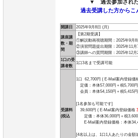
▼ 過去参加され
過去受講した方からこ
開講日
2025年9月8日
(月)
【第2期受講】
講座講
①解説動画視聴期間：2025年9月8日
数・期
②演習問題提出期限：2025年11月
間
③講師への質問期限：2025年12月2
1口の受
1口3名まで受講可能
講者数
1口
62,700円 ( E-Mail案内登録価
定価：本体
57,000円＋税5,700円
会員：本体
54,150円＋税5,415円
[1名参加も可能です]
受講料
39,600円 ( E-Mail案内登録価格
(税込
定価：本体36,000円＋税3,60
E-Mail案内登録価格：本体34,4
[4名以上は、1口1人あたりの金額