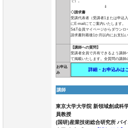
で）。
⇓
◇請求書
受講代表者（受講者1または申込
にE-mailにてご案内いたします。
S&T会員マイページからダウンロ
請求書到着後1か月以内にお支払
【講師への質問】
受講者全員で共有できるよう講師
て掲載いたします。全質問の講師
お申込
詳細・お申込みは
み
講師
東京大学大学院 新領域創成科学
員教授
(国研)産業技術総合研究所 バ