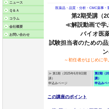
ニュース
医薬品・品質・分析・CMC薬事・
Ｑ＆Ａ
第2期受講（2
コラム
≪解説動画で学
会社概要
バイオ医薬
お問い合わせ
試験担当者のための品
ン
～初任者がはじめに学
≫ 第1期（2025年6月9日開
第2期（2
講）
講）
申込みページ
申込みペ
この講座のポイント