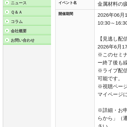
ニュース
イベント名
金属材料の
Ｑ＆Ａ
開催期間
2026年06
コラム
10:30～16:3
会社概要
【見逃し配
お問い合わせ
2026年6月1
※このセミ
ー終了後も
※ライブ配
可能です。
※視聴ペー
マイページ
※詳細・お
らから」（
さい。