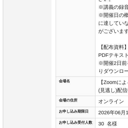
※講義の録
※開催日の
に達してい
がございま
【配布資料
PDFテキス
※開催2日前
りダウンロ
会場名
【Zoomに
(見逃し)配
会場の住所
オンライン
お申し込み期限日
2026年06
お申し込み受付人数
30 名様