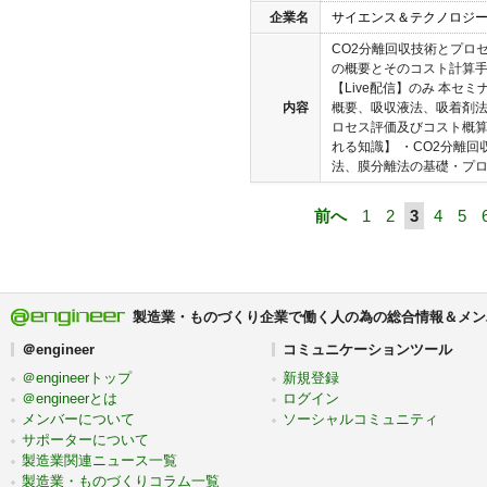
企業名
サイエンス＆テクノロジ
CO2分離回収技術とプロセ
の概要とそのコスト計算手
【Live配信】のみ 本セ
内容
概要、吸収液法、吸着剤法
ロセス評価及びコスト概算
れる知識】 ・CO2分離
法、膜分離法の基礎・プロセ
前へ
1
2
3
4
5
製造業・ものづくり企業で働く人の為の総合情報＆メン
＠engineer
コミュニケーションツール
＠engineerトップ
新規登録
＠engineerとは
ログイン
メンバーについて
ソーシャルコミュニティ
サポーターについて
製造業関連ニュース一覧
製造業・ものづくりコラム一覧