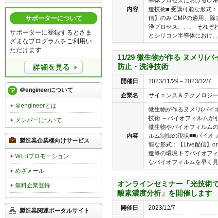
導体プロセスにおけるCM
内容
造技術■ 受講可能な形式：
信】のみ CMPの適用、
サポーターについて
浄プロセス、、、 それぞ
サポーターに登録するとさま
とシリコン半導体におけ...
ざまなプログラムをご利用い
ただけます
11/29 微生物が作る ヌメリ
防止・洗浄技術
開催日
2023/11/29～2023/12/7
＠engineerについて
企業名
サイエンス＆テクノロジ
＠engineerとは
微生物が作るヌメリ(バイ
技術 ～バイオフィルムが
メンバーについて
微生物やバイオフィルムの
内容
ルム制御の現状■■バイオ
製造業企業様向けサービス
能な形式：【Live配信】
造等の環境下でバイオフ
WEBプロモーション
なバイオフィルムを早く見つ
めざメール
オンラインセミナー「光技術
無料企業登録
酸素濃度分析」を開催します
開催日
2023/12/7
製造業関連ポータルサイト