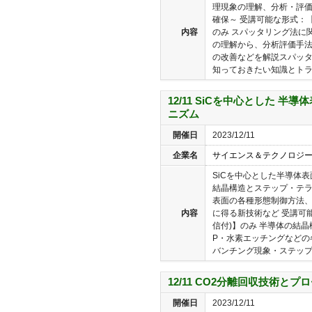
理現象の理解、分析・評
確保～ 受講可能な形式：【
内容
のみ スパッタリング法に
の理解から、分析評価手
の改善などを解説スパッ
知っておきたい知識とトラブ
12/11 SiCを中心とした 
ニズム
開催日
2023/12/11
企業名
サイエンス＆テクノロジ
SiCを中心とした半導体
結晶構造とステップ・テ
表面の各種形態制御方法
内容
に得る新技術など 受講可能
信付)】のみ 半導体の結
P・水素エッチングなどの
バンチング現象・ステップア
12/11 CO2分離回収技術と
開催日
2023/12/11