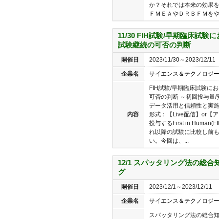
か？それでは本来の効果を
ＦＭＥＡやＤＲＢＦＭをやっ
11/30 FIH試験/早期臨床試
試験継続の可否の判断
開催日
2023/11/30～2023/12/11
企業名
サイエンス＆テクノロジ
FIH試験/早期臨床試験
可否の判断 ～初回投与量
データ活用と信頼性と実施
内容
形式：【Live配信】or
投与するFirst in Hum
れ以降の試験に比較し前
い。今回は、...
12/1 スパッタリング法の総
グ
開催日
2023/12/1～2023/12/11
企業名
サイエンス＆テクノロジ
スパッタリング法の総合知