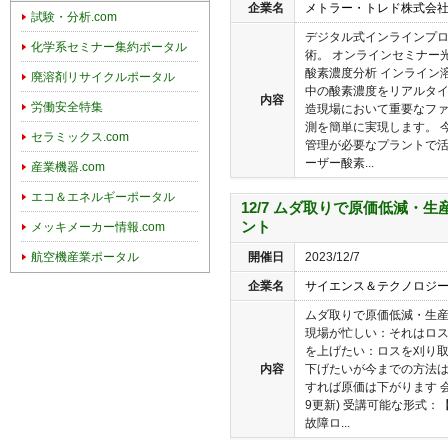
企業名
メトラー・トレド株式会
試験・分析.com
デジタル式インラインプ
化学系セミナー集約ポータル
術。 オンラインセミナー
酸素濃度分析 インライン
廃溶剤リサイクルポータル
中の酸素濃度をリアルタ
内容
労働安全特集
造現場において重要なフ
測を簡単に実現します。 
セラミックス.com
管理が必要なプラントで
ーザー酸素...
産業機器.com
エコ＆エネルギーポータル
12/7 ムダ取りで原価低減・
ント
メッキメーカー情報.com
開催日
2023/12/7
航空機産業ポータル
企業名
サイエンス＆テクノロジ
ムダ取りで原価低減・生
現場が忙しい：それはロ
を上げたい：ロスを刈り
内容
下げたいが今までの方法
すれば原価は下がります 会
9更新) 受講可能な形式：【
故障ロ...