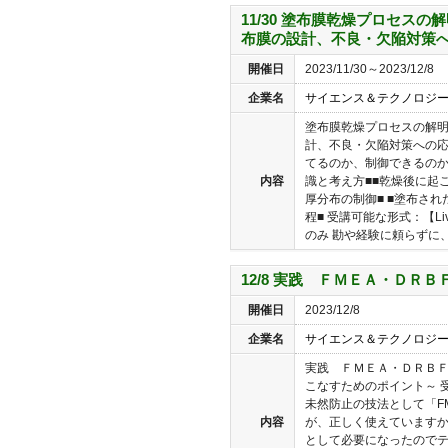
11/30 塗布膜乾燥プロセス
布膜の設計、不良・欠陥対策
開催日
2023/11/30～2023/12/8
企業名
サイエンス＆テクノロジ
塗布膜乾燥プロセスの解
計、不良・欠陥対策への応
てるのか、制御できるのか
内容
識と考え方■■乾燥後に起
厚分布の制御■ ■塗布さ
程■ 受講可能な形式：【L
のみ 勘や経験に頼らずに、均
12/8 実践 ＦＭＥＡ・ＤＲＢ
開催日
2023/12/8
企業名
サイエンス＆テクノロジ
実践 ＦＭＥＡ・ＤＲＢＦ
こなすためのポイント～ 受
未然防止の技法として「FM
内容
が、正しく使えていますか
として必要になったので