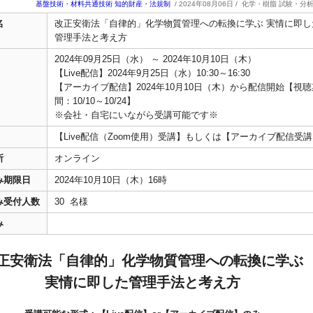
基盤技術・材料共通技術
知的財産・法規制
/ 2024年08月06日 /
化学・樹脂 試験・分
名
改正安衛法「自律的」化学物質管理への転換に学ぶ 実情に即し
管理手法と考え方
2024年09月25日（水） ～ 2024年10月10日（木）
【Live配信】2024年9月25日（水）10:30～16:30
【アーカイブ配信】2024年10月10日（木）から配信開始【視聴
間：10/10～10/24】
※会社・自宅にいながら受講可能です※
【Live配信（Zoom使用）受講】もしくは【アーカイブ配信受
所
オンライン
み期限日
2024年10月10日（木）16時
み受付人数
30 名様
み
正安衛法「自律的」化学物質管理への転換に学ぶ
実情に即した管理手法と考え方