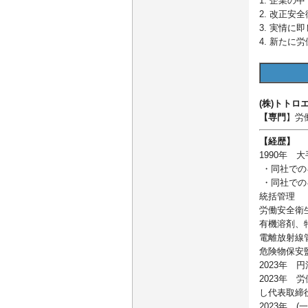
1. 企業
2. 改正安
3. 実情
4. 新た
(株)トトロ
【専門
】労
【経歴】
1990年
・同社での
・同社での
統括管理
労働安全衛
有機溶剤、
電離放射線
危険物保安
2023年 
2023年
し代表取締
2023年 