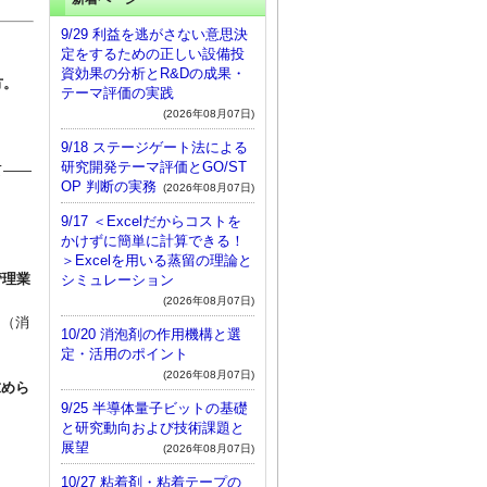
9/29 利益を逃がさない意思決
定をするための正しい設備投
資効果の分析とR&Dの成果・
方。
テーマ評価の実践
(2026年08月07日)
9/18 ステージゲート法による
研究開発テーマ評価とGO/ST
て――
OP 判断の実務
(2026年08月07日)
9/17 ＜Excelだからコストを
かけずに簡単に計算できる！
＞Excelを用いる蒸留の理論と
管理業
シミュレーション
(2026年08月07日)
物（消
10/20 消泡剤の作用機構と選
定・活用のポイント
(2026年08月07日)
求めら
9/25 半導体量子ビットの基礎
と研究動向および技術課題と
展望
(2026年08月07日)
。
10/27 粘着剤・粘着テープの