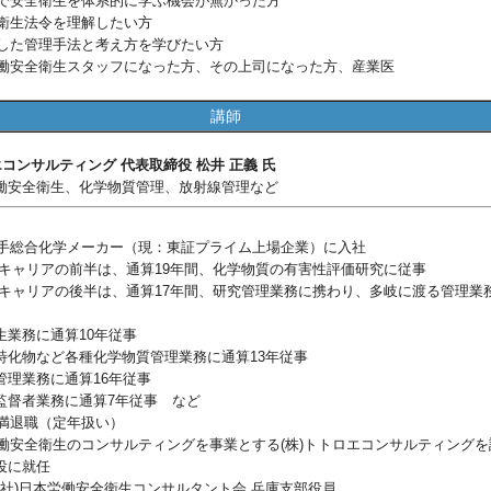
の中で安全衛生を体系的に学ぶ機会が無かった方
全衛生法令を理解したい方
に即した管理手法と考え方を学びたい方
に労働安全衛生スタッフになった方、その上司になった方、産業医
講師
エコンサルティング 代表取締役 松井 正義 氏
働安全衛生、化学物質管理、放射線管理など
 大手総合化学メーカー（現：東証プライム上場企業）に入社
キャリアの前半は、通算19年間、化学物質の有害性評価研究に従事
キャリアの後半は、通算17年間、研究管理業務に携わり、多岐に渡る管理業
生業務に通算10年従事
特化物など各種化学物質管理業務に通算13年従事
管理業務に通算16年従事
監督者業務に通算7年従事 など
円満退職（定年扱い）
 労働安全衛生のコンサルティングを事業とする(株)トトロエコンサルティングを
役に就任
(一社)日本労働安全衛生コンサルタント会 兵庫支部役員