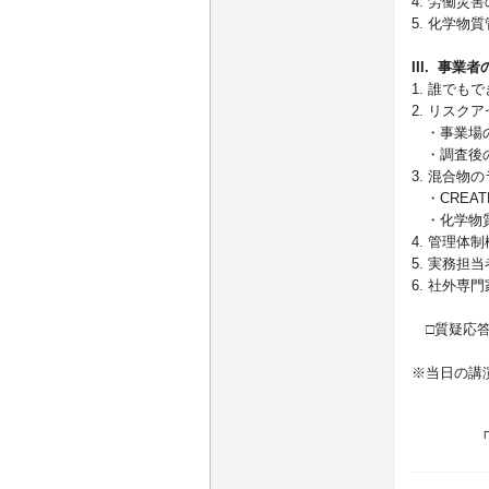
4. 労働
5. 化学
III. 事
1. 誰でも
2. リス
・事業場の
・調査後の
3. 混合物
・CREAT
・化学物質
4. 管理体
5. 実務
6. 社外専
□質疑応答
※当日の講