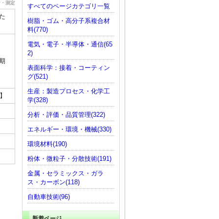
析・測定
すべてのページカテゴリ一覧
た
樹脂・ゴム・高分子系複合材
料(770)
電気・電子・半導体・通信(65
2)
期
表面科学：接着・コーティン
グ(521)
生産：製造プロセス・化学工
講】
学(328)
分析・評価・品質管理(322)
エネルギー・環境・機械(330)
環境材料(190)
粉体・微粒子・分散技術(191)
金属・セラミックス・ガラ
ス・カーボン(118)
自動車技術(96)
新着ページ