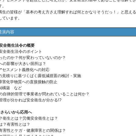
す。
講生の皆様が「基本の考え方さえ理解すれば何とかなりそうだっ！」と思え
しています。
講演内容
働安全衛生法令の概要
働安全衛生法令のポイント
変わったのか？何が変わっていないのか？
務への影響が大きい箇所は？
セスメント義務化への対応
見積りに基づくばく露低減措置の検討・実施
障害化学物質への直接接触の防止
制構築 など
物質の自律的管理で事業者が問われていることは何か？
質管理が分かれば安全衛生が分かる!?
のおさらいから応用へ
とは？衛生とは？労働安全衛生とは？
とは？有害性とは？
性・有害性とケガ・健康障害との関係は？