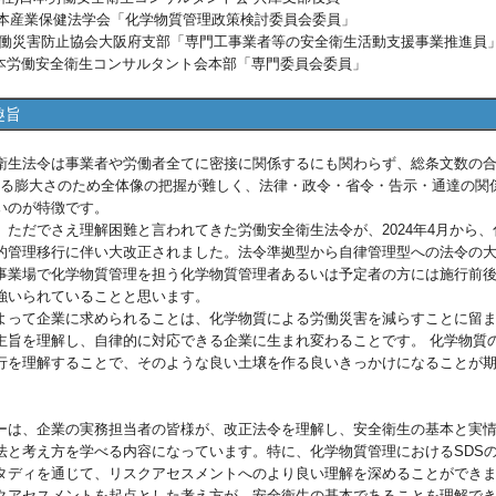
 日本産業保健法学会「化学物質管理政策検討委員会委員」
災害防止協会大阪府支部「専門工事業者等の安全衛生活動支援事業推進員
本労働安全衛生コンサルタント会本部「専門委員会委員」
趣旨
生法令は事業者や労働者全てに密接に関係するにも関わらず、総条文数の
を超える膨大さのため全体像の把握が難しく、法律・政令・省令・告示・通達の関
いのが特徴です。
、ただでさえ理解困難と言われてきた労働安全衛生法令が、2024年4月から、
的管理移行に伴い大改正されました。法令準拠型から自律管理型への法令の
事業場で化学物質管理を担う化学物質管理者あるいは予定者の方には施行前
強いられていることと思います。
よって企業に求められることは、化学物質による労働災害を減らすことに留
主旨を理解し、自律的に対応できる企業に生まれ変わることです。 化学物質
行を理解することで、そのような良い土壌を作る良いきっかけになることが
は、企業の実務担当者の皆様が、改正法令を理解し、安全衛生の基本と実
法と考え方を学べる内容になっています。特に、化学物質管理におけるSDS
タディを通じて、リスクアセスメントへのより良い理解を深めることができ
クアセスメントを起点とした考え方が、安全衛生の基本であることを理解で