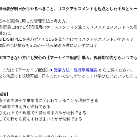
担当者が明日からやるべきこと。リスクアセスメントを起点とした手法とケ
基本と実情に即した管理手法と考え方、
質管理におけるSDS活用のケーススタディを通じてリスクアセスメントへの
機会に。
EATE-SIMPLEを使わずともSDSを見ただけでリスクアセスメントができる？
学物質の包括情報をSDSから読み解き管理に活かすには？
参加できない方にも安心の【アーカイブ配信】導入。視聴期間内ならいつで
、または【アーカイブ配信】
►受講方法・視聴環境確認
からご覧ください。
なら何度でも視聴可能、日をまたいで少しずつゆっくり学びたいといった方
。
知識】
労働安全衛生法令で事業者に問われていることが理解できる
生の基本の考え方が理解できる
を押さえた上での現場での管理運用方法が理解できる
者として明日から何をすればよいのかが理解できる