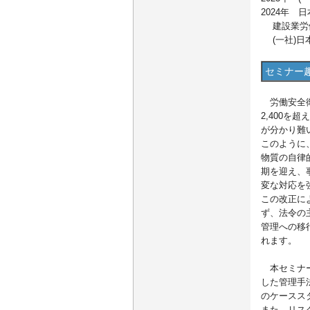
2024年
建設業労働
(一社)日
セミナー
労働安全衛
2,400
が分かり難
このように
物質の自律
期を迎え、
変な対応を
この改正に
ず、法令の
管理への移
れます。
本セミナー
した管理手
のケースス
また、リス