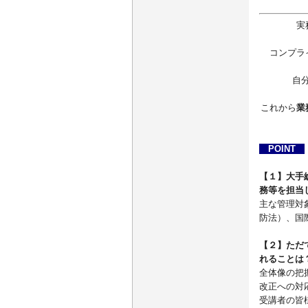
実
コンプラ
自
これから
業
POINT
【１】大手
務等を担当
主な管理対
防法）、国
【２】ただ
れることは
全体像の把
改正への対
受講者の皆