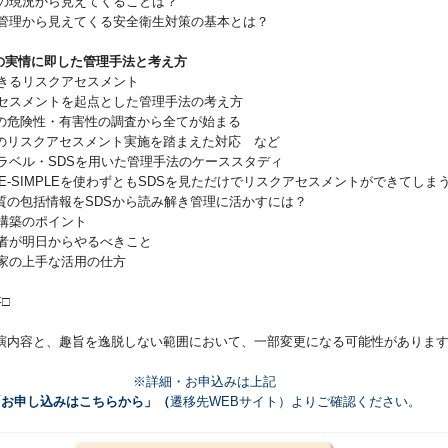
災害の現況から見えてくることは？
物質管理から見えてくる安全衛生対策の基本とは？
業者の実情に即した管理手法と考え方
できるリスクアセスメント
クアセスメントを起点とした管理手法の考え方
危険性・有害性の調査から全てが始まる
リスクアセスメント実施を踏まえた対応 など
のラベル・SDSを用いた管理手法のケーススタディ
E-SIMPLEを使わずともSDSを見ただけでリスクアセスメントができてしま
の包括情報をSDSから読み解き管理に活かすには？
制構築のポイント
担当者が明日からやるべきこと
門家の上手な活用の仕方
□
演内容と、趣旨を逸脱しない範囲において、一部変更になる可能性がありま
※詳細・お申込みは上記
「お申し込みはこちらから」（
遷移先WEBサイト）よりご確認ください。