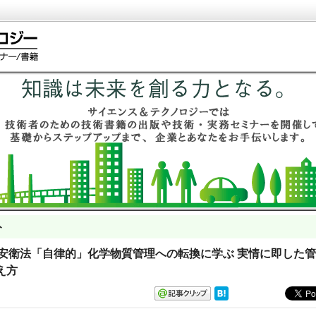
ト
 改正安衛法「自律的」化学物質管理への転換に学ぶ 実情に即した
え方