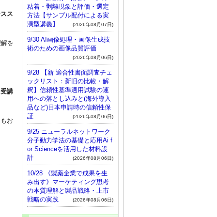
粘着・剥離現象と評価・選定
ースス
方法【サンプル配付による実
演型講義】
(2026年08月07日)
9/30 AI画像処理・画像生成技
理解を
術のための画像品質評価
(2026年08月06日)
9/28 【新 適合性書面調査チェ
ックリスト：新旧の比較・解
釈】信頼性基準適用試験の運
も受講
用への落とし込みと(海外導入
品など)日本申請時の信頼性保
証
(2026年08月06日)
にもお
9/25 ニューラルネットワーク
分子動力学法の基礎と応用Ai f
or Scienceを活用した材料設
計
(2026年08月06日)
10/28 《製薬企業で成果を生
み出す》マーケティング思考
の本質理解と製品戦略・上市
戦略の実践
(2026年08月06日)