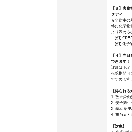
【３】実務
タディ
安全衛生の
特に化学物
より深める
(例) CR
(例) 化
【４】当日
できます！
詳細は下記
視聴期間内
すすめです
【得られる
1. 改正
2. 安全衛
3. 基本
4. 担当
【対象】