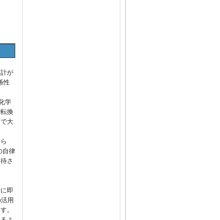
」
合計が
係性
化学
大転換
後で大
まら
の自律
期待さ
情に即
の活用
ます。
きるよ