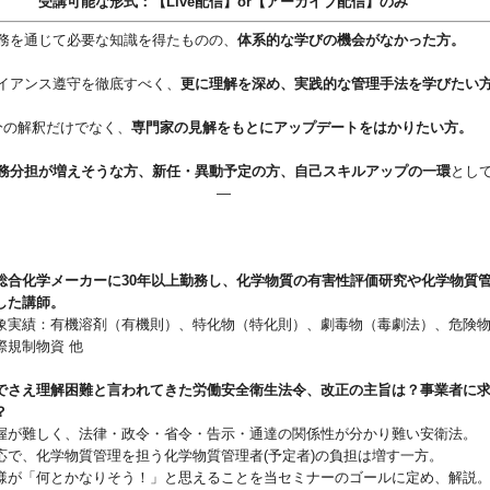
受講可能な形式：【Live配信】or【アーカイブ配信】のみ
務を通じて必要な知識を得たものの、
体系的な学びの機会がなかった方。
イアンス遵守を徹底すべく、
更に理解を深め、実践的な管理手法を学びたい
分の解釈だけでなく、
専門家の見解をもとにアップデートをはかりたい方。
務分担が増えそうな方、新任・異動予定の方、自己スキルアップの一環
とし
―
総合化学メーカーに30年以上勤務し、化学物質の有害性評価研究や化学物質
した講師。
象実績：有機溶剤（有機則）、特化物（特化則）、劇毒物（毒劇法）、危険
際規制物資 他
でさえ理解困難と言われてきた労働安全衛生法令、改正の主旨は？事業者に
？
握が難しく、法律・政令・省令・告示・通達の関係性が分かり難い安衛法。
応で、化学物質管理を担う化学物質管理者(予定者)の負担は増す一方。
様が「何とかなりそう！」と思えることを当セミナーのゴールに定め、解説