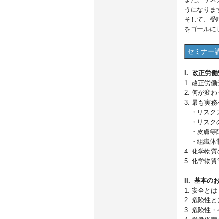
うになりま
そして、受
をゴールに
セミナー
I. 改正労
1. 改正労
2. 何が
3. 最も実
・リスクア
・リスクの
・皮膚等
・組織体
4. 化学
5. 化学物
II. 基本
1. 安全
2. 危険性
3. 危険