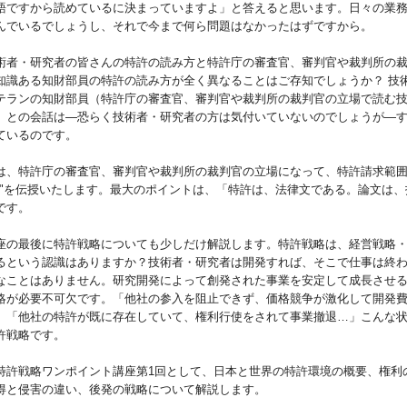
語ですから読めているに決まっていますよ」と答えると思います。日々の業
んでいるでしょうし、それで今まで何ら問題はなかったはずですから。
者・研究者の皆さんの特許の読み方と特許庁の審査官、審判官や裁判所の
知識ある知財部員の特許の読み方が全く異なることはご存知でしょうか？ 技
テランの知財部員（特許庁の審査官、審判官や裁判所の裁判官の立場で読む
）との会話は―恐らく技術者・研究者の方は気付いていないのでしょうが―
ているのです。
、特許庁の審査官、審判官や裁判所の裁判官の立場になって、特許請求範
術"を伝授いたします。最大のポイントは、「特許は、法律文である。論文は、
です。
の最後に特許戦略についても少しだけ解説します。特許戦略は、経営戦略
るという認識はありますか？技術者・研究者は開発すれば、そこで仕事は終
なことはありません。研究開発によって創発された事業を安定して成長させ
略が必要不可欠です。「他社の参入を阻止できず、価格競争が激化して開発
」「他社の特許が既に存在していて、権利行使をされて事業撤退…」こんな
許戦略です。
許戦略ワンポイント講座第1回として、日本と世界の特許環境の概要、権利
得と侵害の違い、後発の戦略について解説します。