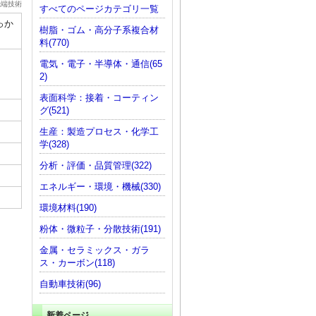
先端技術
すべてのページカテゴリ一覧
っか
樹脂・ゴム・高分子系複合材
料(770)
電気・電子・半導体・通信(65
2)
表面科学：接着・コーティン
グ(521)
生産：製造プロセス・化学工
学(328)
分析・評価・品質管理(322)
エネルギー・環境・機械(330)
環境材料(190)
粉体・微粒子・分散技術(191)
金属・セラミックス・ガラ
ス・カーボン(118)
自動車技術(96)
新着ページ