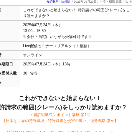
知的財産・法規制
/ 2025年06月23日 /
化学・樹脂 家電・AV 
名
これができないと始まらない！ 特許請求の範囲(クレーム)をし
り読めますか？
2025年07月24日（木）
13:00～16:30
※会社・自宅にいながら受講可能です※
Live配信セミナー（リアルタイム配信）
所
オンライン
み期限日
2025年07月24日（木）13時
み受付人数
30 名様
み
これができないと始まらない！
許請求の範囲(クレーム)をしっかり読めますか？
＋特許戦略ワンポイント講座 第1回
【日本と世界の特許環境、特許取得と侵害の違い、後発戦略 ほか】