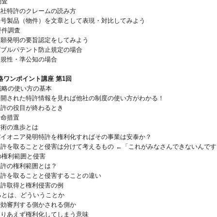
調査
 他社特許のクレームの読み方
 イ号製品（物件）を文章として表現・対比してみよう
要件調査
 本願発明の要旨認定をしてみよう
 ダブルパテント防止規定の場合
新規性・準公知の場合
略ワンポイント講座 第1回
許戦略の使い方の基本
 公開された特許情報を見れば他社の制度の使い方がわかる！
 特許の役目が終わるとき
延命措置
技術の進歩とは
 パイオニア発明特許を権利化すればその事業は安泰か？
 特許を取ることと侵害は分けて考えるもの
←「これがみなさんできないんです
の権利範囲と侵害
特許の権利範囲とは？
 特許を取ることと侵害することの違い
 特許取得と権利侵害の例
けるとは、どういうことか
 無効審判する側かされる側か
 とりあえず権利化してしまう意味