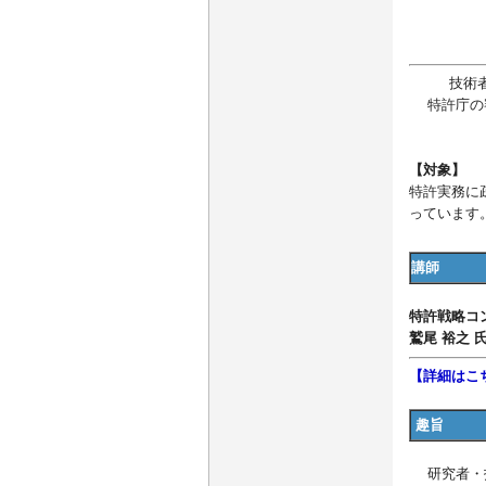
技術
特許庁の
【対象】
特許実務に
っています
講師
特許戦略コ
鷲尾 裕之 
【詳細はこ
趣旨
研究者・技