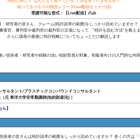
特許に関して"なんとなく知っている"で済ませていませんか？
知ってるつもりの特許シリーズLive配信セミナー(1)
受講可能な形式：【Live配信】のみ
者・研究者の皆さん、クレーム(特許請求の範囲)をしっかり読めていますか？
審査官、審判官や裁判所の裁判官の立場になって、"特許を読む方法"を教え
さらに講座の最後に特許戦略についてちょっとだけ解説します
疎い技術者・研究者や経験の浅い知財部員が対象。初級者向けの入門的な内
。
ンサルタント/プラスチックコンパウンドコンサルタント
氏（元 東洋大学非常勤講師(知的財産法) ）
ちら】
術者の皆さんは特許請求の範囲をしっかり読めていますか？ 多くの方は「