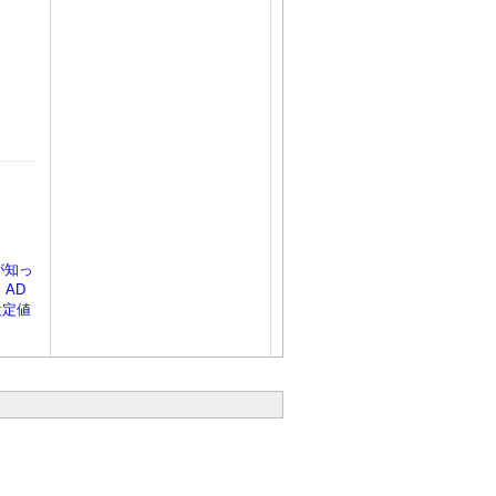
が知っ
、AD
設定値