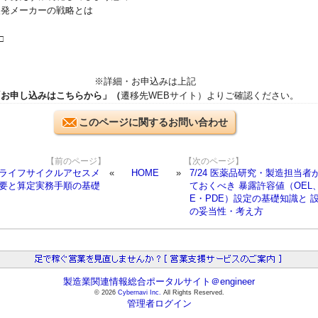
 後発メーカーの戦略とは
□
※詳細・お申込みは上記
「お申し込みはこちらから」（
遷移先WEBサイト）よりご確認ください。
このページに関するお問い合わせ
【前のページ】
【次のページ】
LCA(ライフサイクルアセスメ
HOME
7/24 医薬品研究・製造担当者
概要と算定実務手順の基礎
ておくべき 暴露許容値（OEL
E・PDE）設定の基礎知識と 
の妥当性・考え方
製造業関連情報総合ポータルサイト＠engineer
© 2026
Cybernavi Inc.
All Rights Reserved.
管理者ログイン