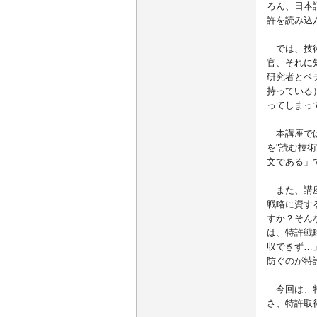
ろん、日本
許を読み込
では、技術
官、それに
研究者とベ
持っている
ってしまっ
本講座では
を"読む技
文である」
また、講座
戦略に資す
すか？そん
は、特許戦
収できず…
防ぐのが特
今回は、特
さ、特許取