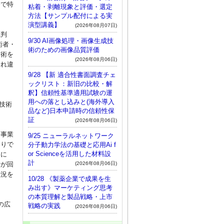
務で特
粘着・剥離現象と評価・選定
方法【サンプル配付による実
演型講義】
(2026年08月07日)
裁判
9/30 AI画像処理・画像生成技
術者・
術のための画像品質評価
技術を
(2026年08月06日)
すれ違
9/28 【新 適合性書面調査チェ
ックリスト：新旧の比較・解
釈】信頼性基準適用試験の運
囲
用への落とし込みと(海外導入
技術
品など)日本申請時の信頼性保
証
(2026年08月06日)
・事業
9/25 ニューラルネットワーク
わりで
分子動力学法の基礎と応用Ai f
or Scienceを活用した材料設
るに
計
(2026年08月06日)
費が回
状況を
10/28 《製薬企業で成果を生
み出す》マーケティング思考
の本質理解と製品戦略・上市
の広
戦略の実践
(2026年08月06日)