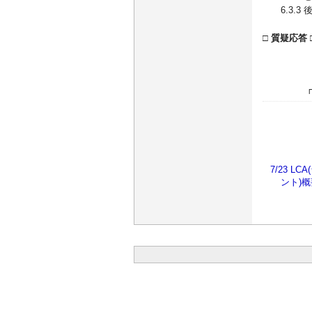
6.3.3
□ 質疑応答 
7/23 
ント)