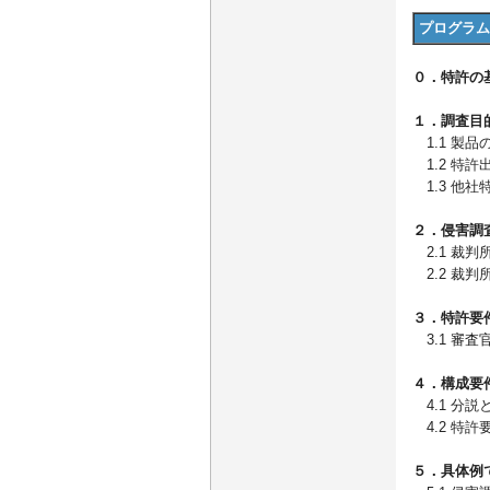
プログラム
０．特許の
１．調査目
1.1 製品
1.2 特
1.3 他
２．侵害調
2.1 裁判
2.2 裁
３．特許要
3.1 審
４．構成要
4.1 分説
4.2 特
５．具体例