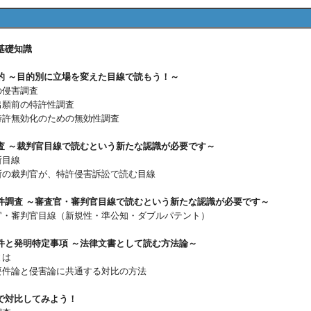
基礎知識
的 ～目的別に立場を変えた目線で読もう！～
の侵害調査
許出願前の特許性調査
社特許無効化のための無効性調査
査 ～裁判官目線で読むという新たな認識が必要です～
所目線
判所の裁判官が、特許侵害訴訟で読む目線
件調査 ～審査官・審判官目線で読むという新たな認識が必要です～
査官・審判官目線（新規性・準公知・ダブルパテント）
件と発明特定事項 ～法律文書として読む方法論～
とは
許要件論と侵害論に共通する対比の方法
で対比してみよう！