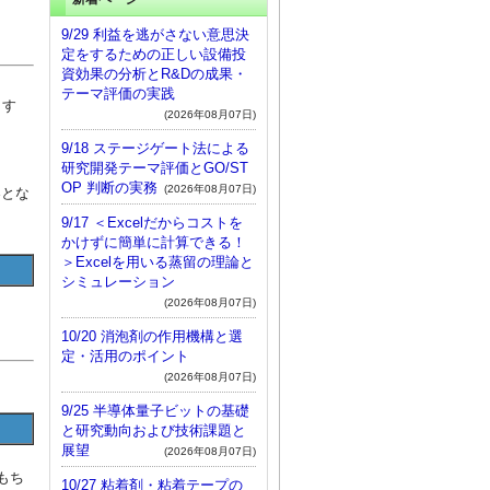
9/29 利益を逃がさない意思決
定をするための正しい設備投
資効果の分析とR&Dの成果・
テーマ評価の実践
ます
(2026年08月07日)
9/18 ステージゲート法による
研究開発テーマ評価とGO/ST
OP 判断の実務
(2026年08月07日)
容とな
9/17 ＜Excelだからコストを
かけずに簡単に計算できる！
＞Excelを用いる蒸留の理論と
シミュレーション
(2026年08月07日)
10/20 消泡剤の作用機構と選
定・活用のポイント
(2026年08月07日)
9/25 半導体量子ビットの基礎
と研究動向および技術課題と
展望
(2026年08月07日)
もち
10/27 粘着剤・粘着テープの