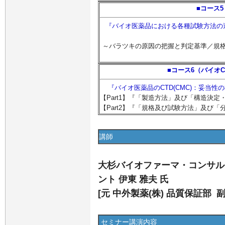
■コース
『バイオ医薬品における各種試験方法の
～バラツキの原因の把握と判定基準／規
■コース6（バイオCTD
『バイオ医薬品のCTD(CMC)：妥当性の根
【Part1】『「製造方法」及び「構造決
【Part2】『「規格及び試験方法」及び
講師
大杉バイオファーマ・コンサルテ
ント 伊東 雅夫 氏
[元 中外製薬(株) 品質保証部 
セミナー講演内容