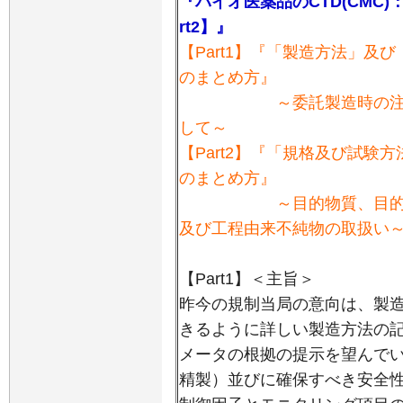
『バイオ医薬品のCTD(CMC)：
rt2】』
【Part1】『「製造方法」及
のまとめ方』
～委託製造時の注意点と
して～
【Part2】『「規格及び試験
のまとめ方』
～目的物質、目的物質関
及び工程由来不純物の取扱い
【Part1】＜主旨＞
昨今の規制当局の意向は、製
きるように詳しい製造方法の
メータの根拠の提示を望んで
精製）並びに確保すべき安全