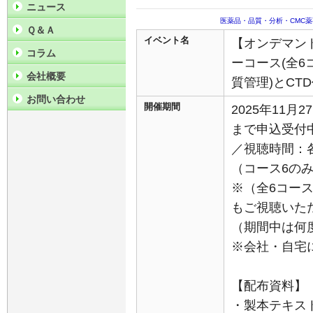
ニュース
医薬品・品質・分析・CMC
Ｑ＆Ａ
イベント名
【オンデマンド
コラム
ーコース(全6
会社概要
質管理)とCT
お問い合わせ
開催期間
2025年11月
まで申込受
／視聴時間：
（コース6の
※（全6コー
もご視聴いた
（期間中は何
※会社・自宅
【配布資料】
・製本テキス