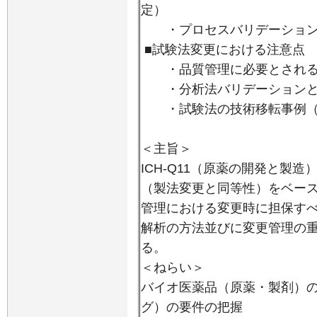
定）
・プロセスバリデーション(
■試験法変更における注意点
・品質管理に必要とされる
・分析法バリデーションと
・試験法の技術移転事例（HPLC
＜主旨＞
ICH-Q11（原薬の開発と製造）
（製法変更と同等性）をベー
管理における変更時に担保す
解析の方法並びに変更管理の
る。
＜ねらい＞
バイオ医薬品（原薬・製剤）
グ）の要件の把握