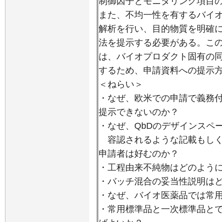
制御因子とモニタリング項目
また、不均一性を有するバイ
解析を行い、目的物質を明確
法を提示する必要がある。こ
は、バイオプロダクト固有の
するため、申請資料への提示
＜ねらい＞
・なぜ、欧米での申請で義務
提示できないのか？
・なぜ、QbDのデザインスペ
容認されるような記載もしく
申請者は好むのか？
・工程由来不純物はどのよう
・バッチ混合の妥当性説明は
・なぜ、バイオ医薬品では常
・常用標準品と一次標準品と