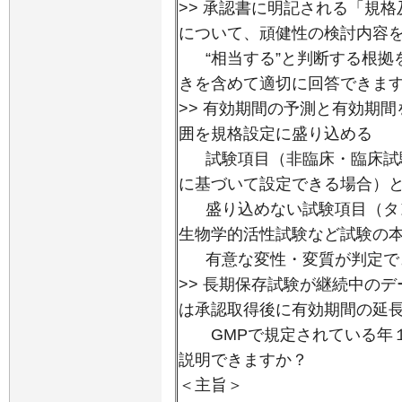
>> 承認書に明記される「規
について、頑健性の検討内容
“相当する”と判断する根拠
きを含めて適切に回答できま
>> 有効期間の予測と有効期
囲を規格設定に盛り込める
試験項目（非臨床・臨床試験
に基づいて設定できる場合）
盛り込めない試験項目（タン
生物学的活性試験など試験の
有意な変性・変質が判定で
>> 長期保存試験が継続中の
は承認取得後に有効期間の延
GMPで規定されている年１
説明できますか？
＜主旨＞