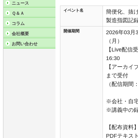
ニュース
イベント名
簡便化、抜け
Ｑ＆Ａ
製造指図記録
コラム
開催期間
2026年03月
会社概要
（月）
お問い合わせ
【Live配信
16:30
【アーカイブ
まで受付
（配信期間：4
※会社・自
※講義中の
【配布資料
PDFテキス