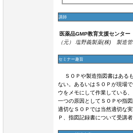
講師
医薬品GMP教育支援センター 
（元） 塩野義製薬(株) 製造
セミナー趣旨
ＳＯＰや製造指図書はあるも
ない。あるいはＳＯＰが現場で
ウをメモにして作業している、
一つの原因としてＳＯＰや指図
適切なＳＯＰでは当然適切な実
Ｐ、指図記録書について受講者