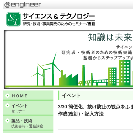
イベント
ＨＯＭＥ
イベント
3/30 簡便化、抜け防止の観点をふ
セミナー
作成(改訂)・記入方法
製品・技術
技術書籍・通信講座