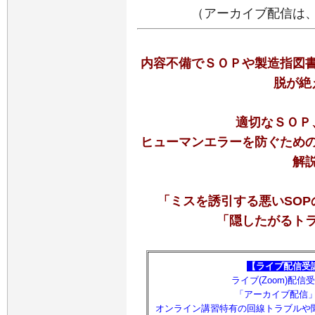
（アーカイブ配信は
内容不備でＳＯＰや製造指図
脱が絶
適切なＳＯＰ
ヒューマンエラーを防ぐため
解
「ミスを誘引する悪いSOP
「隠したがるト
【ライブ配信受
ライブ(Zoom)配
「アーカイブ配信
オンライン講習特有の回線トラブルや