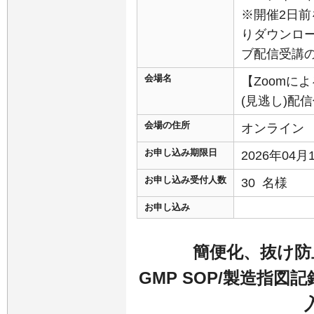
※開催2日前
りダウンロ
ブ配信受講
会場名
【Zoomに
(見逃し)配
会場の住所
オンライン
お申し込み期限日
2026年04
お申し込み受付人数
30 名様
お申し込み
簡便化、抜け防
GMP SOP/製造指図