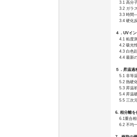
3.1 高
3.2 ガラ
3.3 時間
3.4 硬
４．UVイ
4.1 粘
4.2 吸
4.3 白
4.4 最
５．昇温過
5.1 非
5.2 熱
5.3 昇
5.4 昇
5.5 三
6. 相分離
6.1重合
6.2 不均
7．樹脂の