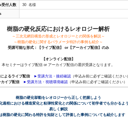
み受付人数
30 名様
み
樹脂の硬化反応におけるレオロジー解析
～三次元網目構造の形成とレオロジーとの関係を解説～
～樹脂の硬化に関するパラメータ特許の事例も紹介～
受講可能な形式：【ライブ配信】 or【アーカイブ配信】のみ
【オンライン配信】
本セミナーはライブ配信 or アーカイブ配信の選択受講となります。
mによるライブ配信
►受講方法・接続確認
（申込み前に必ずご確認ください
ーカイブ配信
►受講方法・視聴環境確認
（申込み前に必ずご確認ください）
樹脂の硬化挙動をレオロジーから正しく把握しよう
化過程における構造変化と粘弾性変化との関係について初学者でも分かるよ
易しく解説
は樹脂の硬化に関わる特許を知財として評価した事例についても紹介します
】