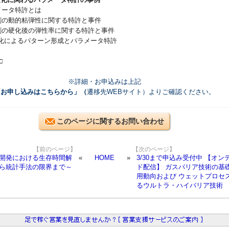
メータ特許とは
着剤の動的粘弾性に関する特許と事件
着剤の硬化後の弾性率に関する特許と事件
V硬化によるパターン形成とパラメータ特許
□
※詳細・お申込みは上記
「お申し込みはこちらから」（
遷移先WEBサイト）よりご確認ください。
このページに関するお問い合わせ
【前のページ】
【次のページ】
薬品開発における生存時間解
HOME
3/30まで申込み受付中 【オン
から統計手法の限界まで～
ド配信】 ガスバリア技術の基
用動向および ウェットプロセ
るウルトラ・ハイバリア技術