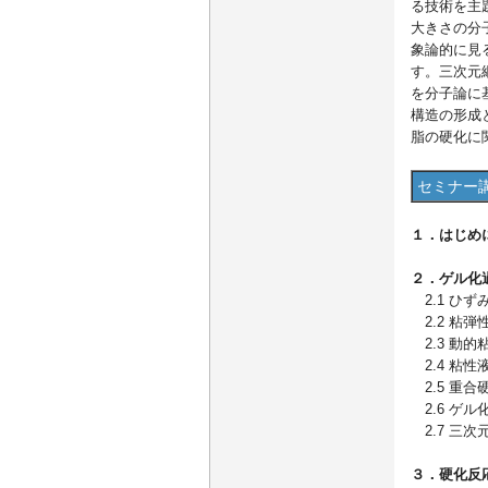
る技術を主
大きさの分
象論的に見
す。三次元
を分子論に
構造の形成
脂の硬化に
セミナー
１．はじめ
２．ゲル化
2.1 ひず
2.2 粘弾
2.3 動的
2.4 粘
2.5 重
2.6 ゲ
2.7 三
３．硬化反