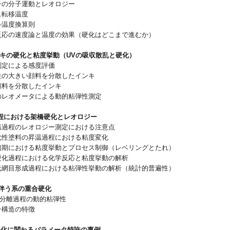
分子の分子運動とレオロジー
ス転移温度
—温度換算則
化反応の速度論と温度の効果（硬化はどこまで進むか）
ンキの硬化と粘度挙動（UVの吸収散乱と硬化）
度測定による感度評価
光性の大きい顔料を分散したインキ
色顔料を分散したインキ
新のレオメータによる動的粘弾性測定
程における架橋硬化とレオロジー
等温過程のレオロジー測定における注意点
硬化性塗料の昇温過程における粘度変化
温初期における粘度挙動とプロセス制御（レベリングとたれ）
温硬化過程における化学反応と粘度挙動の解析
次元網目形成過程における粘弾性挙動の解析（統計的普遍性）
を伴う系の重合硬化
相分離過程の動的粘弾性
一構造の特徴
硬化に関わるパラメータ特許の事例