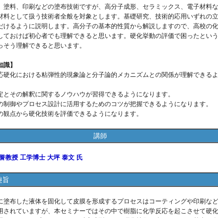
塗料、印刷などの塗布技術ですが、高分子成形、セラミックス、電子材料
材料として扱う技術者全般を対象とします。基礎研究、技術的応用いずれの
だけるように説明します。高分子の基本的性質から解説しますので、高校の
しておけば初心者でも理解できると思います。硬化挙動の評価で困ったとい
っそう理解できると思います。
知識】
応硬化における粘弾性的現象論と分子論的メカニズムとの関係が理解できる
定とその解釈に関するノウハウが習得できるようになります。
の制御やプロセス設計に活用するためのコツが把握できるようになります。
の観点から硬化技術を評価できるようになります。
講師
誉教授 工学博士 大坪 泰文 氏
趣旨
塗布した液体を固化して皮膜を形成するプロセスはコーティングや印刷な
用されていますが、本セミナーではその中で樹脂に化学反応を起こさせて硬