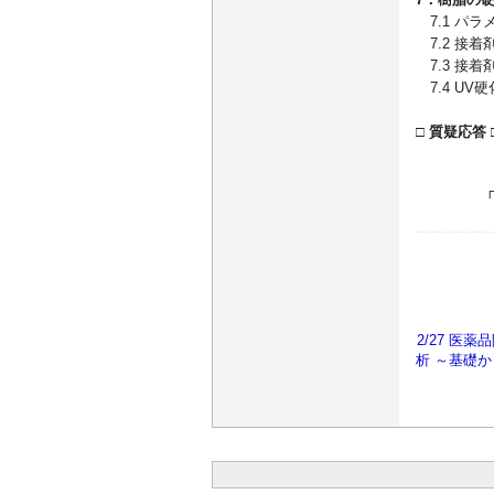
7.1 パラ
7.2 接
7.3 接
7.4 U
□ 質疑応答 
2/27 医
析 ～基礎