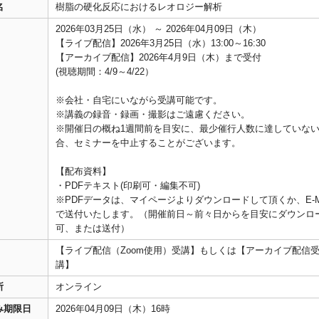
名
樹脂の硬化反応におけるレオロジー解析
2026年03月25日（水） ～ 2026年04月09日（木）
【ライブ配信】2026年3月25日（水）13:00～16:30
【アーカイブ配信】2026年4月9日（木）まで受付
(視聴期間：4/9～4/22）
※会社・自宅にいながら受講可能です。
※講義の録音・録画・撮影はご遠慮ください。
※開催日の概ね1週間前を目安に、最少催行人数に達していな
合、セミナーを中止することがございます。
【配布資料】
・PDFテキスト(印刷可・編集不可)
※PDFデータは、マイページよりダウンロードして頂くか、E-Ma
で送付いたします。（開催前日～前々日からを目安にダウンロ
可、または送付）
【ライブ配信（Zoom使用）受講】もしくは【アーカイブ配信
講】
所
オンライン
み期限日
2026年04月09日（木）16時