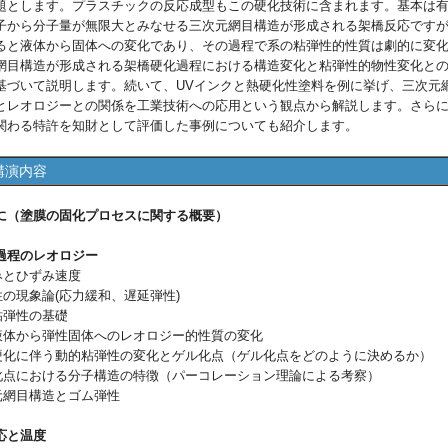
題とします。プラスチックの反応成型もこの硬化技術に含まれます。基本は
子から分子量が無限大とみなせる三次元網目構造が形成される架橋反応です
ると液体から固体への変化であり、その過程で系の粘弾性的性質は劇的に変
網目構造が形成される架橋硬化過程における構造変化と粘弾性的物性変化と
基づいて説明します。続いて、UVインクと熱硬化性塗料を例に挙げ、三次元
とレオロジーとの関係を工業技術への応用という観点から解説します。さら
関わる特許を知財として評価した事例についても紹介します。
講演内容
に（塗膜の固化プロセスに関する概要）
過程のレオロジー
みとひずみ速度
性の現象論(応力緩和、遅延弾性)
粘弾性の基礎
性液体から弾性固体へのレオロジー的性質の変化
合硬化に伴う動的粘弾性の変化とゲル化点（ゲル化点をどのように決めるか）
ル化点における分子構造の特徴（パーコレーション理論による考察）
次元網目構造とゴム弾性
応と温度