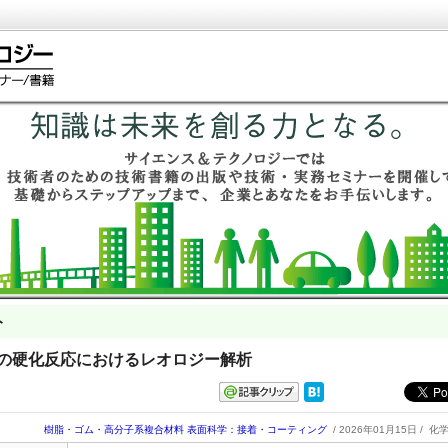
ト
樹脂の硬化反応におけるレオロジー解析
樹脂・ゴム・高分子系複合材料
表面科学：接着・コーティング
/ 2026年01月15日 /
化