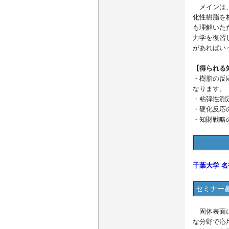
メインは、
化性樹脂を
も理解いた
力学を復習
があればい
【得られる
・樹脂の反
なります。
・粘弾性測
・硬化反応
・知財戦略
千葉大学 名
セミナー
固体表面に
な分野で応