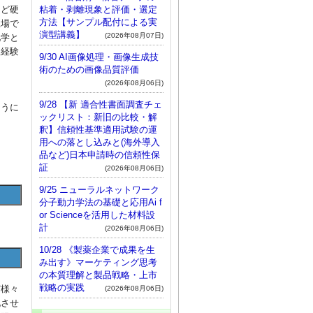
粘着・剥離現象と評価・選定
など硬
方法【サンプル配付による実
立場で
演型講義】
(2026年08月07日)
化学と
う経験
9/30 AI画像処理・画像生成技
術のための画像品質評価
(2026年08月06日)
9/28 【新 適合性書面調査チェ
ように
ックリスト：新旧の比較・解
釈】信頼性基準適用試験の運
用への落とし込みと(海外導入
品など)日本申請時の信頼性保
証
(2026年08月06日)
9/25 ニューラルネットワーク
分子動力学法の基礎と応用Ai f
or Scienceを活用した材料設
計
(2026年08月06日)
10/28 《製薬企業で成果を生
み出す》マーケティング思考
の本質理解と製品戦略・上市
戦略の実践
ど様々
(2026年08月06日)
化させ