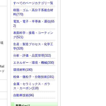
すべてのページカテゴリ一覧
樹脂・ゴム・高分子系複合材
料(770)
電気・電子・半導体・通信(65
2)
表面科学：接着・コーティン
グ(521)
い場
生産：製造プロセス・化学工
学(328)
分析・評価・品質管理(322)
エネルギー・環境・機械(330)
il
環境材料(190)
ード
粉体・微粒子・分散技術(191)
受
金属・セラミックス・ガラ
ス・カーボン(118)
自動車技術(96)
新着ページ