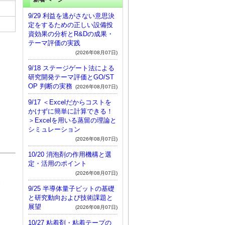
9/29 利益を逃がさない意思決
定をするための正しい設備投
資効果の分析とR&Dの成果・
テーマ評価の実践
(2026年08月07日)
9/18 ステージゲート法による
研究開発テーマ評価とGO/ST
OP 判断の実務
(2026年08月07日)
9/17 ＜Excelだからコストを
かけずに簡単に計算できる！
＞Excelを用いる蒸留の理論と
シミュレーション
）
(2026年08月07日)
10/20 消泡剤の作用機構と選
定・活用のポイント
(2026年08月07日)
う
9/25 半導体量子ビットの基礎
と研究動向および技術課題と
展望
(2026年08月07日)
10/27 粘着剤・粘着テープの