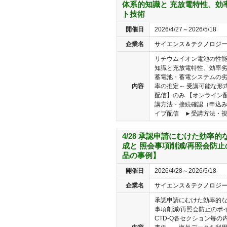
体系的知識と 充放電特性、効
ト技術
開催日
2026/4/27～2026/5/18
企業名
サイエンス＆テクノロジ
リチウムイオン電池の性
知識と充放電特性、効率劣
蓄電池・蓄電システムの
内容
率の推定～ 受講可能な形
配信】のみ 【オンライン配
講方法・接続確認（申込
イブ配信 ►受講方法・視聴
4/28 承認申請にむけた効率的
成と 照会事項削減/再照会防
品の事例】
開催日
2026/4/28～2026/5/18
企業名
サイエンス＆テクノロジ
承認申請にむけた効率的なC
事項削減/再照会防止のポ
CTD-Q各セクション毎