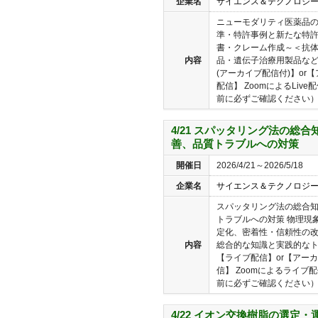
企業名
サイエンス＆テクノロジ
ニューモダリティ医薬品
準・特許事例と新たな特許
書・クレーム作成～＜抗
内容
品・遺伝子治療用製品など
(アーカイブ配信付)】or
配信】 ZoomによるLi
前に必ずご確認ください）ア
4/21 スパッタリング法の総
善、品質トラブルへの対策
開催日
2026/4/21～2026/5/18
企業名
サイエンス＆テクノロジ
スパッタリング法の総合
トラブルへの対策 物理現
定化、密着性・信頼性の
内容
総合的な知識と実践的なト
【ライブ配信】or【アー
信】 Zoomによるライブ
前に必ずご確認ください）ア
4/22 イオン交換樹脂の選定