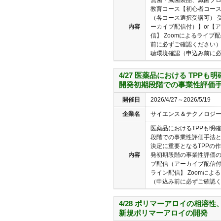
教育コース【初心者コース
（各コース選択受講可） 
内容
ーカイブ配信付）】or【
信】 Zoomによるライ
前に必ずご確認ください）
聴環境確認（申込み前に必ず
4/27 医薬品における TPP
開発初期段階での事業性評価手
開催日
2026/4/27～2026/5/19
企業名
サイエンス＆テクノロジ
医薬品におけるTPPも明
段階での事業性評価手法と
決定に重要となるTPPの
内容
発初期段階の事業性評価の
ブ配信（アーカイブ配信付
ライン配信】 Zoomに
（申込み前に必ずご確認く..
4/28 ポリマーアロイの相溶
新規ポリマーアロイの開発