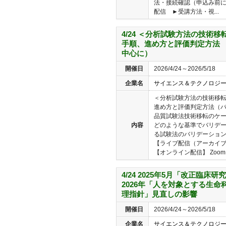
法・接続確認（申込み前
配信 ►受講方法・視...
4/24 ＜分析試験方法の技術
手順、進め方と評価判定方法 
中心に）
開催日
2026/4/24～2026/5/18
企業名
サイエンス＆テクノロジ
＜分析試験方法の技術移
進め方と評価判定方法（
品質試験法技術移転のケ
内容
どのような基準でバリデ
る試験法のバリデーション
【ライブ配信（アーカイブ
【オンライン配信】 Zoomに
4/24 2025年5月「改正臨
2026年「人を対象とする生命
理指針」見直しの影響
開催日
2026/4/24～2026/5/18
企業名
サイエンス＆テクノロジ