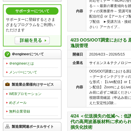
対応セミナー ～MDRの
る～～最新の審査傾向を
サポーターについて
内容
ティの実務要件～ 受講可
配信付)】or【アーカイブ
サポーターに登録するとさま
ブ配信 ►受講方法・接
ざまなプログラムをご利用い
さい）アーカイブ...
ただけます
4/23 OOS/OOT調査にお
逸脱管理
＠engineerについて
開催日
2026/4/23～2026/5/15
企業名
サイエンス＆テクノロジ
＠engineerとは
OOS/OOT調査における
メンバーについて
～データインテグリティの
な形式：【Live配信】o
製造業企業様向けサービス
内容
ン配信】 ZoomによるL
み前に必ずご確認くださ
WEBプロモーション
視聴環境確認（申込み前に
めざメール
えた安定性試験...
無料企業登録
4/24 ＜伝送損失の低減へ：
代の高周波基板材料に求められ
製造業関連ポータルサイト
損失化技術