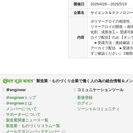
開催日
2026/4/28～2026/5/19
企業名
サイエンス＆テクノロジ
ポリマーアロイの相溶性
リマーアロイの開発 ～相
化剤、成形加工～ 受講可
内容
カイブ配信】のみ 【オンラ
►受講方法・接続確認（
アーカイブ配信 ►受講
ずご確認ください） 2種類以
製造業・ものづくり企業で働く人の為の総合情報＆メン
＠engineer
コミュニケーションツール
＠engineerトップ
新規登録
＠engineerとは
ログイン
メンバーについて
ソーシャルコミュニティ
サポーターについて
製造業関連ニュース一覧
製造業・ものづくりコラム一覧
メールマガジンバックナンバー