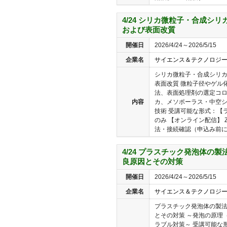
4/24 シリカ微粒子・合成シ
および表面改質
開催日
2026/4/24～2026/5/15
企業名
サイエンス＆テクノロジ
シリカ微粒子・合成シリ
表面改質 微粒子径やゲル
法、表面処理剤の選定コ
内容
カ、メソポーラス・中空シ
技術 受講可能な形式：【ラ
のみ 【オンライン配信】 
法・接続確認（申込み前に必
4/24 プラスチック発泡体の
良原因とその対策
開催日
2026/4/24～2026/5/15
企業名
サイエンス＆テクノロジ
プラスチック発泡体の製
とその対策 ～発泡の原理
ラブル対策～ 受講可能な