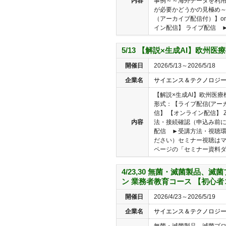
内容
事例～～海外データを利
が必要かどうかの見極め～
（アーカイブ配信付）】o
イン配信】 ライブ配信 ►受
5/13 【解説×生成AI】欧州
開催日
2026/5/13～2026/5/18
企業名
サイエンス＆テクノロジ
【解説×生成AI】欧州医療
形式：【ライブ配信(アー
信】 【オンライン配信】 
内容
法・接続確認（申込み前
配信 ►受講方法・視聴
ださい）セミナー視聴は
ページの「セミナー資料ダウ
4/23,30 無菌・滅菌製品、
ン 業務者教育コース 【初心
開催日
2026/4/23～2026/5/19
企業名
サイエンス＆テクノロジ
無菌・滅菌製品、滅菌プ