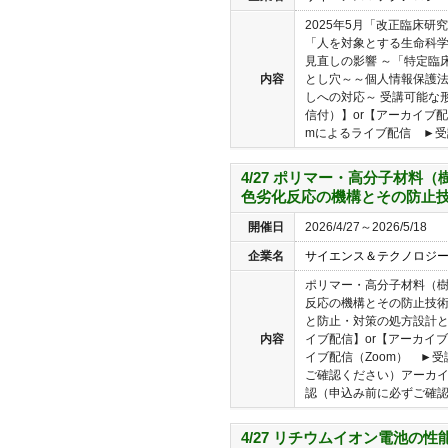
2025年5月「改正臨床研
「人を対象とする生命科
見直しの影響 ～「特定臨
内容
とし穴～～個人情報保護
しへの対応～ 受講可能な
信付）】or【アーカイブ配
mによるライブ配信 ►受講
4/27 ポリマー・高分子材料
色劣化反応の機構とその防止
開催日
2026/4/27～2026/5/18
企業名
サイエンス＆テクノロジ
ポリマー・高分子材料（
反応の機構とその防止技術
と防止・対策の処方設計と
内容
イブ配信】or【アーカイブ
イブ配信（Zoom） ►
ご確認ください）アーカ
認（申込み前に必ずご確認く
4/27 リチウムイオン電池の