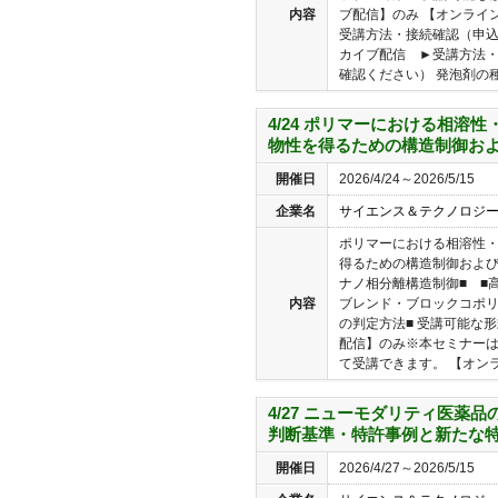
内容
ブ配信】のみ 【オンライン
受講方法・接続確認（申
カイブ配信 ►受講方法
確認ください） 発泡剤の種類
4/24 ポリマーにおける相溶
物性を得るための構造制御お
開催日
2026/4/24～2026/5/15
企業名
サイエンス＆テクノロジ
ポリマーにおける相溶性
得るための構造制御および
ナノ相分離構造制御■ ■
内容
ブレンド・ブロックコポリ
の判定方法■ 受講可能な
配信】のみ※本セミナー
て受講できます。 【オンライ
4/27 ニューモダリティ医薬
判断基準・特許事例と新たな
開催日
2026/4/27～2026/5/15