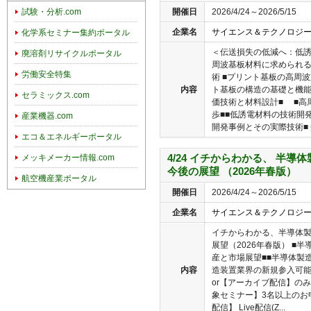
開催日
2026/4/24～2026/5/15
試験・分析.com
企業名
サイエンス＆テクノロジ
化学系セミナー集約ポータル
＜伝送損失の低減へ：低
廃溶剤リサイクルポータル
周波基板材料に求められ
労働安全特集
術 ■プリント基板の高周
内容
ト基板の構造の基礎と機能
セラミックス.com
価技術と材料設計■ ■高
歩■■低誘電材料の技術開
産業機器.com
開発事例とその実際技術■ 
エコ＆エネルギーポータル
4/24 イチからわかる、 半
メッキメーカー情報.com
今後の展望 （2026年春版）
航空機産業ポータル
開催日
2026/4/24～2026/5/15
企業名
サイエンス＆テクノロジ
イチからわかる、半導体
展望（2026年春版） ■
産と市場展望■■半導体製
内容
造装置業界の新規参入可能性
or【アーカイブ配信】の
象セミナー】3名以上のお
配信】 Live配信(Z...