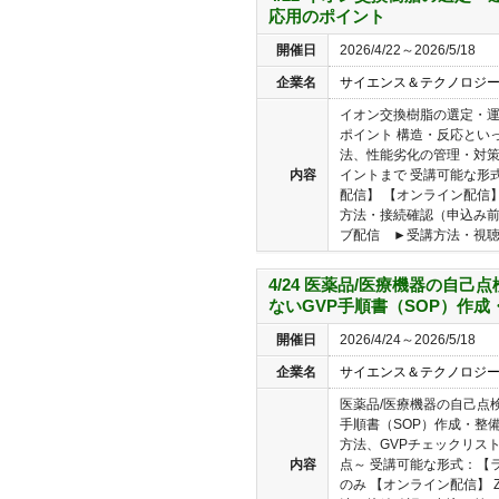
応用のポイント
開催日
2026/4/22～2026/5/18
企業名
サイエンス＆テクノロジ
イオン交換樹脂の選定・
ポイント 構造・反応とい
法、性能劣化の管理・対
内容
イントまで 受講可能な形
配信】 【オンライン配信】
方法・接続確認（申込み
ブ配信 ►受講方法・視聴環
4/24 医薬品/医療機器の自己
ないGVP手順書（SOP）作成
開催日
2026/4/24～2026/5/18
企業名
サイエンス＆テクノロジ
医薬品/医療機器の自己点
手順書（SOP）作成・整備
方法、GVPチェックリス
内容
点～ 受講可能な形式：【
のみ 【オンライン配信】 