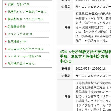
試験・分析.com
企業名
サイエンス＆テクノロジ
化学系セミナー集約ポータル
医薬品/医療機器の自己点
手順書（SOP）作成・整備
廃溶剤リサイクルポータル
方法、GVPチェックリス
労働安全特集
内容
点～ 受講可能な形式：【
のみ 【オンライン配信】 
セラミックス.com
法・接続確認（申込み前
配信 ►受講方法・視...
産業機器.com
エコ＆エネルギーポータル
4/24 ＜分析試験方法の技術
手順、進め方と評価判定方法 
メッキメーカー情報.com
中心に）
航空機産業ポータル
開催日
2026/4/24～2026/5/18
企業名
サイエンス＆テクノロジ
＜分析試験方法の技術移
進め方と評価判定方法（
品質試験法技術移転のケ
内容
どのような基準でバリデ
る試験法のバリデーション
【ライブ配信（アーカイブ
【オンライン配信】 Zoomに