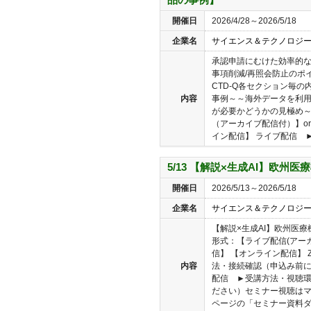
開催日
2026/4/28～2026/5/18
企業名
サイエンス＆テクノロジ
承認申請にむけた効率的なC
事項削減/再照会防止のポ
CTD-Q各セクション毎
内容
事例～～海外データを利
が必要かどうかの見極め～
（アーカイブ配信付）】o
イン配信】 ライブ配信 ►受
5/13 【解説×生成AI】欧州
開催日
2026/5/13～2026/5/18
企業名
サイエンス＆テクノロジ
【解説×生成AI】欧州医療
形式：【ライブ配信(アー
信】 【オンライン配信】 
内容
法・接続確認（申込み前
配信 ►受講方法・視聴
ださい）セミナー視聴は
ページの「セミナー資料ダウ