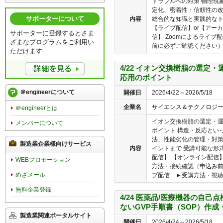
トラブルへの対策 物理現
定化、密着性・信頼性の
サポーターについて
内容
総合的な知識と実践的なト
【ライブ配信】or【アー
サポーターに登録するとさま
信】 Zoomによるライブ
ざまなプログラムをご利用い
前に必ずご確認ください）ア
ただけます
4/22 イオン交換樹脂の選定
応用のポイント
＠engineerについて
開催日
2026/4/22～2026/5/18
企業名
サイエンス＆テクノロジ
＠engineerとは
イオン交換樹脂の選定・
メンバーについて
ポイント 構造・反応とい
法、性能劣化の管理・対
製造業企業様向けサービス
内容
イントまで 受講可能な形
配信】 【オンライン配信】
WEBプロモーション
方法・接続確認（申込み
めざメール
ブ配信 ►受講方法・視聴環
無料企業登録
4/24 医薬品/医療機器の自己
ないGVP手順書（SOP）作成
製造業関連ポータルサイト
開催日
2026/4/24～2026/5/18