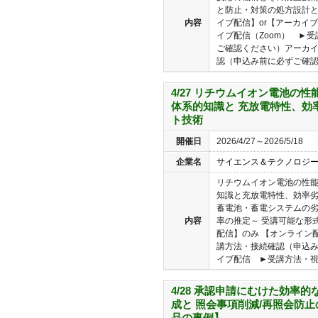
と防止・対策の処方設計と
内容
イブ配信】or【アーカイブ
イブ配信（Zoom） ►
ご確認ください）アーカ
認（申込み前に必ずご確認く
4/27 リチウムイオン電池の
体系的知識と 充放電特性、効
ト技術
開催日
2026/4/27～2026/5/18
企業名
サイエンス＆テクノロジ
リチウムイオン電池の性
知識と充放電特性、効率劣
蓄電池・蓄電システムの
内容
率の推定～ 受講可能な形
配信】のみ 【オンライン配
講方法・接続確認（申込
イブ配信 ►受講方法・視聴
4/28 承認申請にむけた効率的
成と 照会事項削減/再照会防
品の事例】