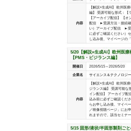
【解説×生成AI】 欧州医
編】 受講可能な形式：【ラ
【アーカイブ配信】 【オン
内容
配信 ►受講方法・接続
い）アーカイブ配信 ►
に必ずご確認ください）
し込み後、マイページの「セ
5/20【解説×生成AI】欧州医
【PMS・ビジランス編】
開催日
2026/5/15～2026/5/20
企業名
サイエンス＆テクノロジ
【解説×生成AI】 欧州医
ジランス編】 受講可能な
イン配信】 アーカイブ配
内容
込み前に必ずご確認くだ
らお申し込み後、マイペ
／映像視聴ページ」にお
れますので、該当セミナーを
5/15 固形/液状/半固形製剤