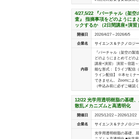
4/27,5/22 『バーチャル（
査』 指摘事項をどのようにま
ックするか （2日間講座+演習
開催日
2026/4/27～2026/6/5
企業名
サイエンス＆テクノロジ
『バーチャル（架空の製造
どのようにまとめてどのよ
講座+演習） 演習～宿題
内容
能な形式：【ライブ配信（
ライン配信】 ※本セミナ
できません。 Zoomに
（申込み前に必ずご確認くだ
12/22 光学用透明樹脂の基
散乱メカニズムと高透明化
開催日
2025/12/22～2026/12/22
企業名
サイエンス＆テクノロジ
光学用透明樹脂の基礎、
ニズムと高透明化 ■光学