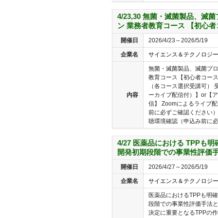
4/23,30 無菌・滅菌製品、
ン 業務者教育コース 【初心
開催日
2026/4/23～2026/5/19
企業名
サイエンス＆テクノロジ
無菌・滅菌製品、滅菌プ
教育コース【初心者コース
（各コース選択受講可） 
内容
ーカイブ配信付）】or【
信】 Zoomによるライ
前に必ずご確認ください）
聴環境確認（申込み前に必ず
4/27 医薬品における TPP
開発初期段階での事業性評価手
開催日
2026/4/27～2026/5/19
企業名
サイエンス＆テクノロジ
医薬品におけるTPPも明
段階での事業性評価手法と
決定に重要となるTPPの