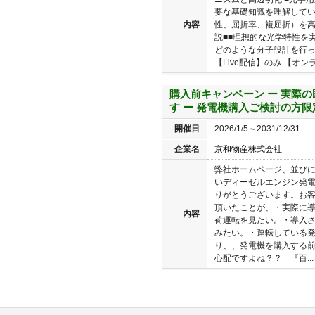
要な基礎知識を理解してい
内容
性、屈折率、複屈折）を
説■■理想的な光学特性を
どのような分子設計を行っ
【Live配信】のみ 【オンラ
購入前キャンペーン ー 実際
す ー 発電機購入ご検討の方限
開催日
2026/1/5～2031/12/31
企業名
京和物産株式会社
弊社ホームページ、並び
いディーゼルエンジン発
りがとうございます。お
頂いたことが、・実際に
内容
荷運転を見たい。・導入
みたい。・運転している
り、、発電機を購入する
心配ですよね？？ 『百...