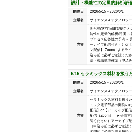
設計・機能性の定量的解析/評
開催日
2026/5/15～2026/6/1
企業名
サイエンス＆テクノロジ
固形/液状/半固形製剤ご
能性の定量的解析/評価 
プロセス応答性の予測～ 
内容
ーカイブ配信付き）】or
ン配信】 Zoomによる
込み前に必ずご確認くだ
法・視聴環境確認（申込み前
5/15 セラミックス材料を扱
開催日
2026/5/15～2026/6/1
企業名
サイエンス＆テクノロジ
セラミックス材料を扱うた
ミック電子部品の開発のた
配信】or【アーカイブ配信
内容
配信（Zoom） ►受講
認ください）アーカイブ
（申込み前に必ずご確認く
の開発に必要な要素技術と材