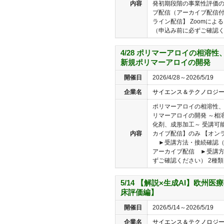
内容
発初期段階の事業性評価の
ブ配信（アーカイブ配信付
ライン配信】 Zoomに
（申込み前に必ずご確認く..
4/28 ポリマーアロイの相溶
新規ポリマーアロイの開発
開催日
2026/4/28～2026/5/19
企業名
サイエンス＆テクノロジ
ポリマーアロイの相溶性
リマーアロイの開発 ～相
化剤、成形加工～ 受講可
内容
カイブ配信】のみ 【オンラ
►受講方法・接続確認（
アーカイブ配信 ►受講
ずご確認ください） 2種類以
5/14 【解説×生成AI】欧州
床評価編】
開催日
2026/5/14～2026/5/19
企業名
サイエンス＆テクノロジ