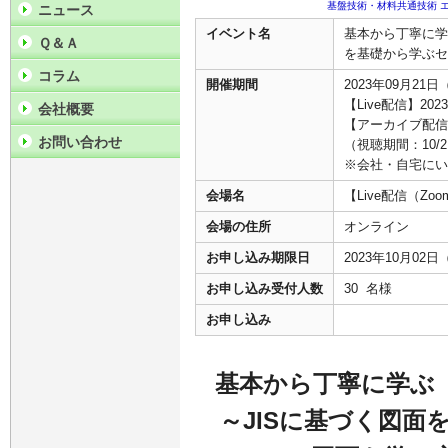
基盤技術・材料共通技術
ニュース
イベント名
基本から丁寧に学
Ｑ＆Ａ
を基礎から学ぶセ
コラム
開催期間
2023年09月21日
【Live配信】202
会社概要
【アーカイブ配信】
お問い合わせ
（視聴期間：10/2
※会社・自宅にい
会場名
【Live配信（
会場の住所
オンライン
お申し込み期限日
2023年10月02
お申し込み受付人数
30 名様
お申し込み
基本から丁寧に学ぶ
～JISに基づく図面