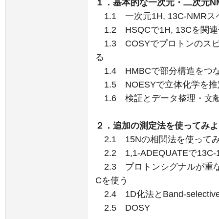
１．基本的な一次元・二次元N
1.1 一次元
1
H,
13
C-NMR
1.2 HSQCで
1
H,
13
Cを関
1.3 COSYでプロトンの
る
1.4 HMBCで部分構造をつ
1.5 NOESYで立体化学を
1.6 検証とデータ整理・文
２．追加の測定法を使ってみよ
2.1
15
Nの相関法を使って
2.2 1,1-ADEQUATEで
13
C-
2.3 プロトンシグナルが重なり
Cを使う
2.4 1D化法とBand-selec
2.5 DOSY