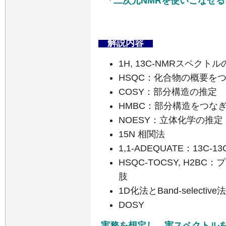
「二次元NMRを使いこなせ
解説内容
1
H,
13
C-NMRスペクトル
HSQC
：化合物の概要を
COSY
：部分構造の推定
HMBC
：部分構造をつな
NOESY
：立体化学の推定
15
N 相関法
1,1-ADEQUATE
：
13
C-
13
HSQC-TOCSY
,
H2BC
：プ
肢
1D化法
と
Band-selective法
DOSY
実務を想定し、実スペクトル