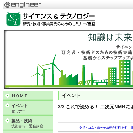
イベント
ＨＯＭＥ
イベント
3/3 これで読める！ 二次元NM
セミナー
製品・技術
技術書籍・通信講座
樹脂・ゴム・高分子系複合材料
分析・