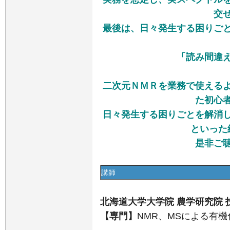
交
最後は、日々発生する困りご
「読み間違
二次元ＮＭＲを業務で使える
た初心
日々発生する困りごとを解消
といった
是非ご
講師
北海道大学大学院 農学研究院 技
【専門】
NMR、MSによる有