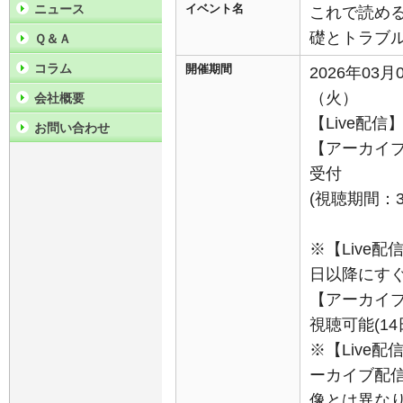
ニュース
イベント名
これで読める
礎とトラブ
Ｑ＆Ａ
コラム
開催期間
2026年03月
（火）
会社概要
【Live配信】
お問い合わせ
【アーカイブ
受付
(視聴期間：3/
※【Live
日以降にすぐ
【アーカイブ配
視聴可能(14
※【Live
ーカイブ配
像とは異な