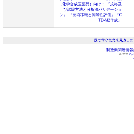
（化学合成医薬品）向け： 『規格及
び試験方法と分析法バリデーショ
ン』 『技術移転と同等性評価』『C
TD-M2作成』
製造業関連情報総
© 2026
Cyb