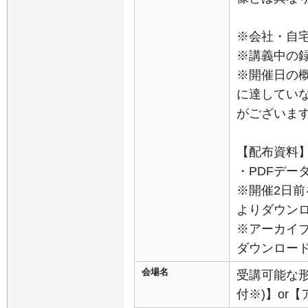
※会社・自
※講義中の
※開催日の
に達してい
がございま
【配布資料
・PDFデー
※開催2日前
よりダウン
※アーカイ
ダウンロー
会場名
受講可能な
付※)】or