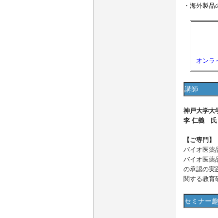
・海外製品
オンラ
講師
神戸大学大
李 仁義 氏
【ご専門】
バイオ医薬
バイオ医薬
の承認の実
関する教育
セミナー