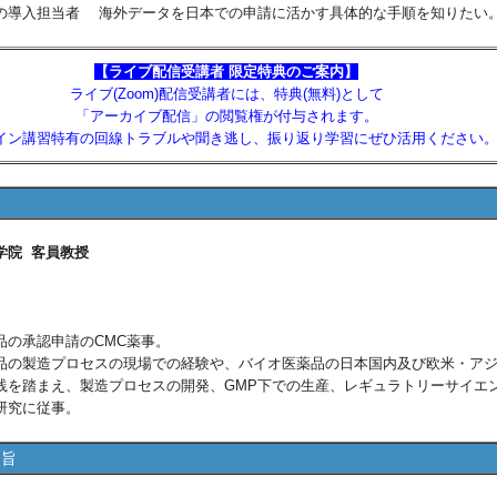
の導入担当者 海外データを日本での申請に活かす具体的な手順を知りたい
【ライブ配信受講者 限定特典のご案内】
ライブ(Zoom)配信受講者には、特典(無料)として
「アーカイブ配信」の閲覧権が付与されます。
イン講習特有の回線トラブルや聞き逃し、振り返り学習にぜひ活用ください
学院 客員教授
品の承認申請のCMC薬事。
品の製造プロセスの現場での経験や、バイオ医薬品の日本国内及び欧米・ア
践を踏まえ、製造プロセスの開発、GMP下での生産、レギュラトリーサイエ
研究に従事。
趣旨