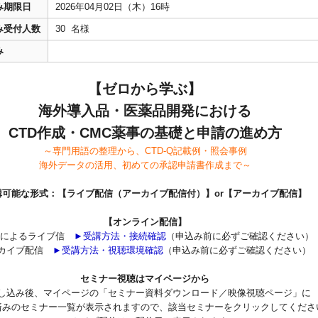
み期限日
2026年04月02日（木）16時
み受付人数
30 名様
み
【ゼロから学ぶ】
海外導入品・医薬品開発における
CTD作成・CMC薬事の基礎と申請の進め方
～専門用語の整理から、CTD-Q記載例・照会事例
海外データの活用、初めての承認申請書作成まで～
講可能な形式：【ライブ配信（アーカイブ配信付）】or【アーカイブ配信】
【オンライン配信】
omによるライブ信
►受講方法・接続確認
（申込み前に必ずご確認ください）
カイブ配信
►受講方法・視聴環境確認
（申込み前に必ずご確認ください）
セミナー視聴はマイページから
し込み後、マイページの「セミナー資料ダウンロード／映像視聴ページ」に
済みのセミナー一覧が表示されますので、該当セミナーをクリックしてくださ