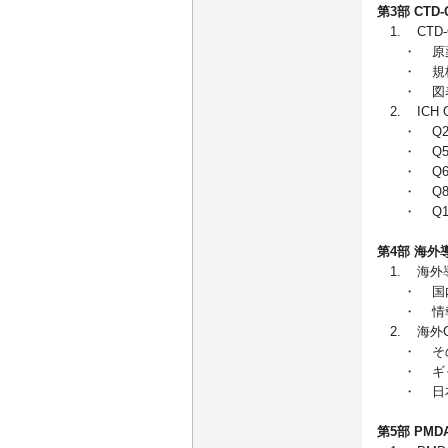
第3部 CTD
1. CTD
・ 原薬
・ 規格
・ 図表
2. ICH
・ Q2/
・ Q5A
・ Q6A
・ Q8/
・ Q12
第4部 海
1. 海外
・ 国内
・ 情報
2. 海外
・ その
・ ギャ
・ 日本
第5部 PM