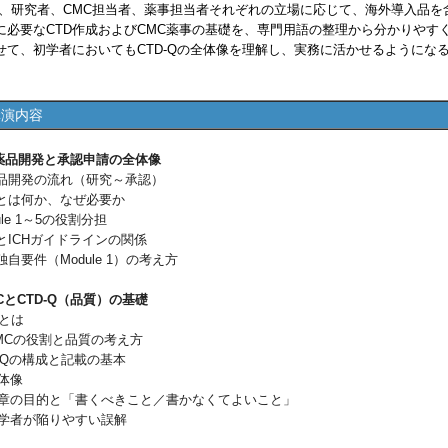
、研究者、CMC担当者、薬事担当者それぞれの立場に応じて、海外導入品を
に必要なCTD作成およびCMC薬事の基礎を、専門用語の整理から分かりやす
せて、初学者においてもCTD-Qの全体像を理解し、実務に活かせるようにな
講演内容
薬品開発と承認申請の全体像
品開発の流れ（研究～承認）
Dとは何か、なぜ必要か
le 1～5の役割分担
とICHガイドラインの関係
自要件（Module 1）の考え方
CとCTD-Q（品質）の基礎
Cとは
Cの役割と品質の考え方
-Qの構成と記載の基本
体像
目的と「書くべきこと／書かなくてよいこと」
者が陥りやすい誤解