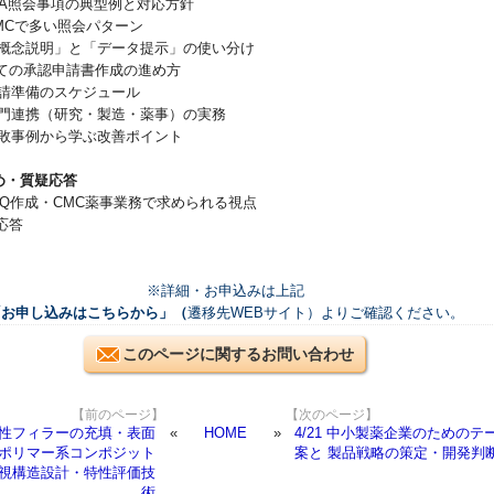
DA照会事項の典型例と対応方針
Cで多い照会パターン
念説明」と「データ提示」の使い分け
ての承認申請書作成の進め方
準備のスケジュール
連携（研究・製造・薬事）の実務
事例から学ぶ改善ポイント
め・質疑応答
-Q作成・CMC薬事業務で求められる視点
応答
※詳細・お申込みは上記
「お申し込みはこちらから」（
遷移先WEBサイト）よりご確認ください。
このページに関するお問い合わせ
【前のページ】
【次のページ】
伝導性フィラーの充填・表面
HOME
4/21 中小製薬企業のためのテ
 ポリマー系コンポジット
案と 製品戦略の策定・開発判
微視構造設計・特性評価技
術