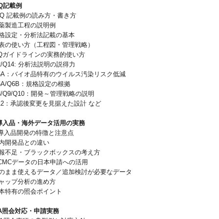
-Q記載例
-Q 記載例の読み方・書き方
製造工程の説明例
設定・分析法記載の基本
の使い方（工程図・管理戦略）
 Qガイドラインの実務的使い方
Q14: 分析法説明の説得力
：バイオ品特有のウイルス汚染リスク低減
/Q6B：規格設定の根拠
Q9/Q10：開発～管理戦略の説明
：承認後変更を見据えた設計 など
外導入品・海外データ活用の実務
導入品開発の特徴と注意点
開発品との違い
不足・ブラックボックスの考え方
CMCデータの日本申請への活用
まま使えるデータ／追加検討が必要なデータ
ップ分析の進め方
特有の照会ポイント
DA照会対応・申請実務