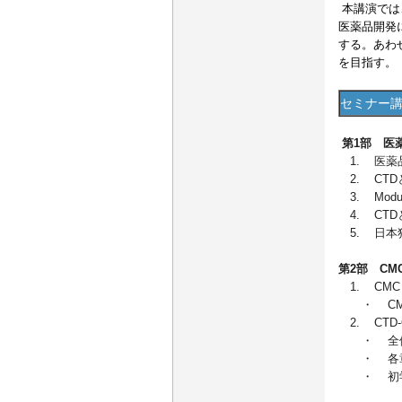
本講演では
医薬品開発
する。
あわ
を目指す。
セミナー
第1部 医
1. 医薬
2. CT
3. Modu
4. CTD
5. 日本独
第2部 CM
1. CM
・ CM
2. CTD
・ 全
・ 各章の
・ 初学