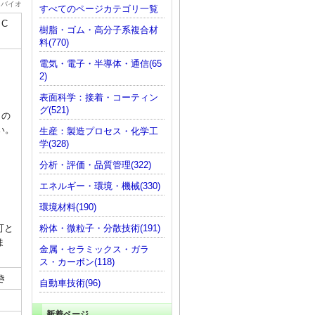
・バイオ
すべてのページカテゴリ一覧
C
樹脂・ゴム・高分子系複合材
料(770)
電気・電子・半導体・通信(65
2)
表面科学：接着・コーティン
グ(521)
」の
い。
生産：製造プロセス・化学工
学(328)
分析・評価・品質管理(322)
エネルギー・環境・機械(330)
環境材料(190)
粉体・微粒子・分散技術(191)
可と
ま
金属・セラミックス・ガラ
ス・カーボン(118)
き
自動車技術(96)
新着ページ