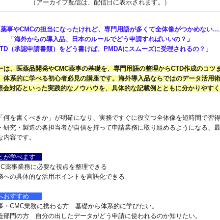
（アーカイブ配信は、配信日に表示されます。）
薬事やCMCの担当になったけれど、専門用語が多くて全体像がつかめない…
「海外からの導入品、日本のルールでどう申請すればいいの？」
CTD（承認申請書類）をどう書けば、PMDAにスムーズに受理されるの？」
は、医薬品開発やCMC薬事の基礎を、専門用語の整理からCTD作成のコツ
」体系的に学べる初心者必見の講座です。海外導入品ならではのデータ活用
の照会対応といった実践的なノウハウを、具体的な記載例とともに分かりやす
「何を書くべきか」が明確になり、実務ですぐに役立つ全体像を短時間で習
・研究・製造の各担当者が自信を持って申請業務に取り組めるようになる、
な内容です。
とが学べます
CMC薬事業務に必要な視点を整理できる
務への具体的な活用ポイントを言語化できる
へおすすめ
事・CMC業務に携わる方 基礎から体系的に学びたい。
造部門の方 自分の出したデータがどう申請に使われるのか知りたい。