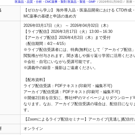
医薬品・品質・分析・CMC薬事・製剤
医薬品・製造・GMP
/ 2026年01月09日 /
医療
名
【ゼロから学ぶ】 海外導入品・医薬品開発における CTD作成・
MC薬事の基礎と申請の進め方
2026年03月17日（火） ～ 2026年04月02日（木）
【ライブ配信】2026年3月17日（火）13:00～16:30
【アーカイブ配信】2026年4月2日（木）まで受付
（配信期間：4/2～4/15）
※ライブ配信受講者には、特典(無料)として「アーカイブ配信
閲覧権が付与されます。聞き逃しや振り返り学習に活用くださ
※会社・自宅にいながら受講可能です。
※講義中の録音・撮影はご遠慮ください。
【配布資料】
ライブ配信受講：PDFテキスト(印刷可・編集不可)
アーカイブ配信受講：PDFテキスト(印刷可・編集不可)
※開催2日前を目安に、弊社HPのマイページよりダウンロード
なります。なお、アーカイブ配信受講の場合は、配信日になり
す。
【Zoomによるライブ配信セミナー】アーカイブ(見逃し)配信付
所
オンライン