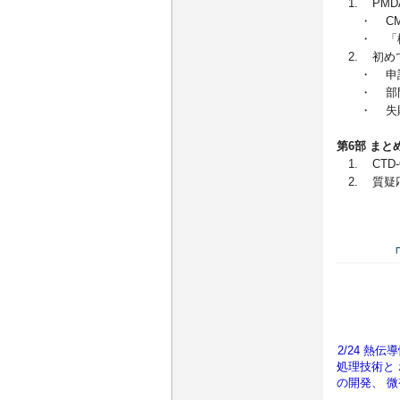
1. PM
・ CM
・ 「概
2. 初め
・ 申請
・ 部門
・ 失敗
第6部 まと
1. CTD
2. 質疑
2/24 熱
処理技術と
の開発、 