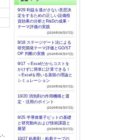
9/29 利益を逃がさない意思決
定をするための正しい設備投
資効果の分析とR&Dの成果・
テーマ評価の実践
(2026年08月07日)
9/18 ステージゲート法による
研究開発テーマ評価とGO/ST
OP 判断の実務
(2026年08月07日)
9/17 ＜Excelだからコストを
かけずに簡単に計算できる！
＞Excelを用いる蒸留の理論と
シミュレーション
(2026年08月07日)
10/20 消泡剤の作用機構と選
定・活用のポイント
(2026年08月07日)
9/25 半導体量子ビットの基礎
と研究動向および技術課題と
展望
(2026年08月07日)
い。
10/27 粘着剤・粘着テープの