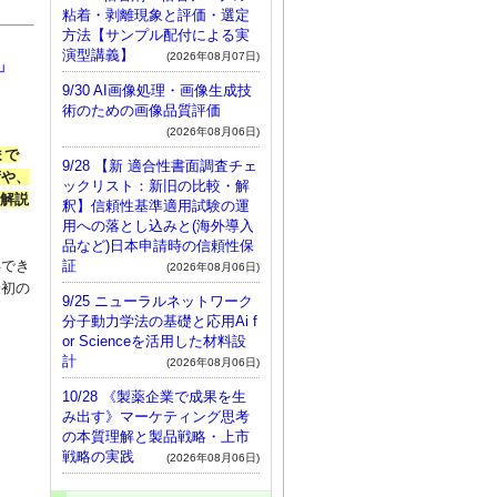
粘着・剥離現象と評価・選定
方法【サンプル配付による実
演型講義】
(2026年08月07日)
」
9/30 AI画像処理・画像生成技
術のための画像品質評価
(2026年08月06日)
まで
9/28 【新 適合性書面調査チェ
術や、
ックリスト：新旧の比較・解
く解説
釈】信頼性基準適用試験の運
用への落とし込みと(海外導入
品など)日本申請時の信頼性保
証
得でき
(2026年08月06日)
最初の
9/25 ニューラルネットワーク
分子動力学法の基礎と応用Ai f
or Scienceを活用した材料設
計
(2026年08月06日)
10/28 《製薬企業で成果を生
み出す》マーケティング思考
の本質理解と製品戦略・上市
戦略の実践
(2026年08月06日)