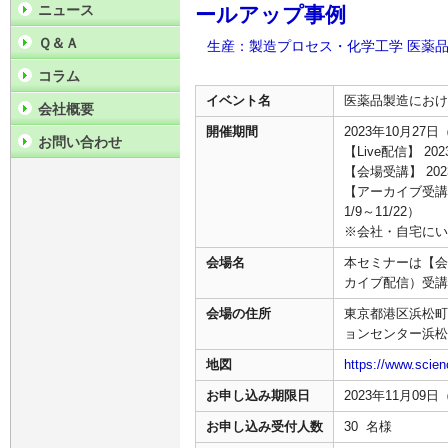
ニュース
ールアップ事例
Ｑ＆Ａ
生産：製造プロセス・化学工学
医薬品
コラム
イベント名
医薬品製造におけ
会社概要
開催期間
2023年10月27日
お問い合わせ
【Live配信】 20
【会場受講】 202
【アーカイブ受講】
1/9～11/22）
※会社・自宅にい
会場名
本セミナーは【会
カイブ配信）受講
会場の住所
東京都港区浜松町2-
ョンセンター浜松
地図
https://www.scien
お申し込み期限日
2023年11月09
お申し込み受付人数
30 名様