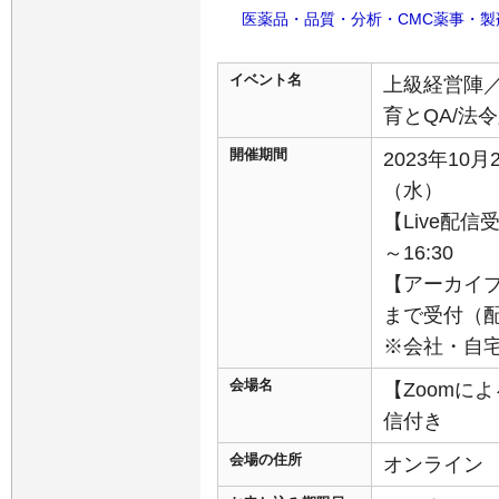
医薬品・品質・分析・CMC薬事・製
イベント名
上級経営陣／
育とQA/法
開催期間
2023年10月
（水）
【Live配信受
～16:30
【アーカイブ
まで受付（配信
※会社・自
会場名
【Zoomに
信付き
会場の住所
オンライン