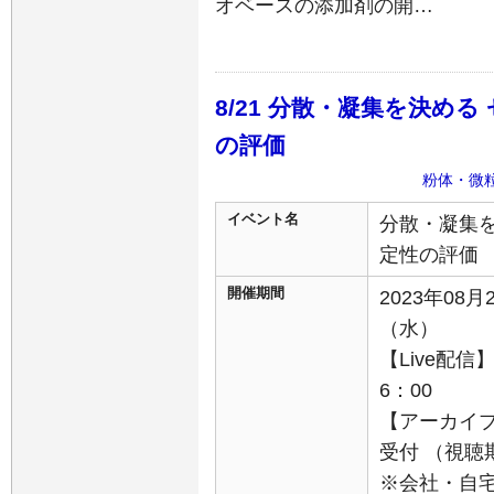
オベースの添加剤の開…
8/21 分散・凝集を決め
の評価
粉体・微
イベント名
分散・凝集
定性の評価
開催期間
2023年08月
（水）
【Live配信】
6：00
【アーカイブ配
受付 （視聴期
※会社・自