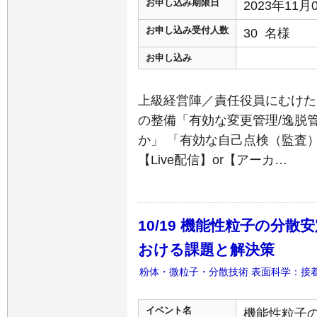
お申し込み期限日
2023年11
お申し込み受付人数
30 名様
お申し込み
上級経営陣／責任役員にむけたG
の整備「有効な変更管理/逸脱管
か」 「有効な自己点検（監査
【Live配信】or【アーカ…
10/19 機能性粒子の分
おける課題と解決策
粉体・微粒子・分散技術
表面科学：接
イベント名
機能性粒子