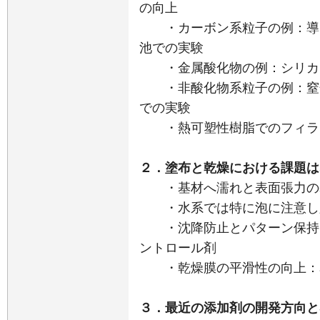
の向上
・カーボン系粒子の例：導電
池での実験
・金属酸化物の例：シリカ
・非酸化物系粒子の例：窒化
での実験
・熱可塑性樹脂でのフィラ
２．塗布と乾燥における課題は
・基材へ濡れと表面張力の
・水系では特に泡に注意し
・沈降防止とパターン保持と
ントロール剤
・乾燥膜の平滑性の向上：
３．最近の添加剤の開発方向と