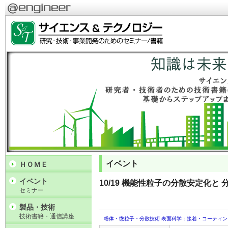
イベント
ＨＯＭＥ
イベント
10/19 機能性粒子の分散安定化
セミナー
製品・技術
技術書籍・通信講座
粉体・微粒子・分散技術
表面科学：接着・コーティン