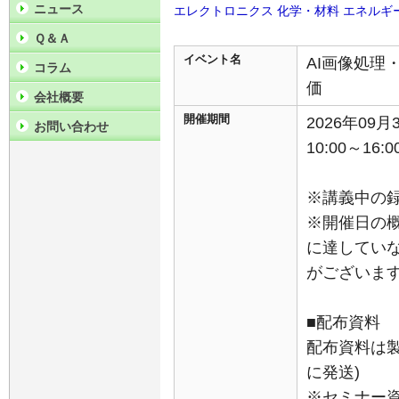
ニュース
エレクトロニクス
化学・材料
エネルギ
Ｑ＆Ａ
イベント名
AI画像処理
コラム
価
会社概要
開催期間
2026年09
お問い合わせ
10:00～16:0
※講義中の
※開催日の
に達してい
がございま
■配布資料
配布資料は
に発送)
※セミナー