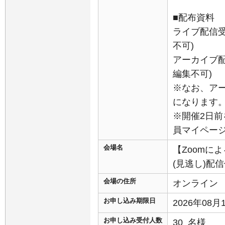
■配布資料
ライブ配信受
不可)
アーカイブ配
編集不可)
※なお、ア
になります
※開催2日前
員マイペー
会場名
【Zoomに
(見逃し)配
会場の住所
オンライン
お申し込み期限日
2026年08
お申し込み受付人数
30 名様