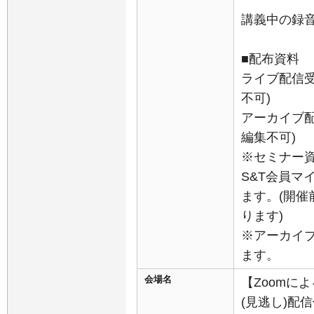
講義中の録
■配布資料
ライブ配信受
不可)
アーカイブ配
編集不可)
※セミナー
S&T会員マ
ます。(開
ります)
※アーカイ
ます。
会場名
【Zoomに
(見逃し)配