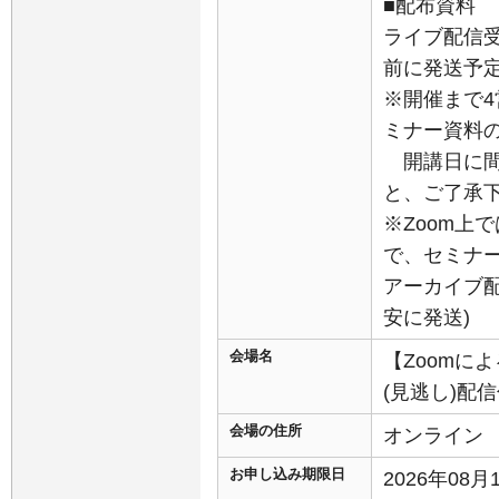
■配布資料
ライブ配信受
前に発送予定
※開催まで
ミナー資料
開講日に間
と、ご了承
※Zoom上
で、セミナ
アーカイブ
安に発送)
会場名
【Zoomに
(見逃し)配
会場の住所
オンライン
お申し込み期限日
2026年08