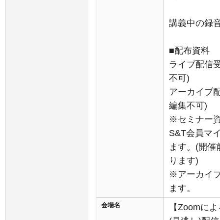
講義中の録
■配布資料
ライブ配信受
不可)
アーカイブ配
編集不可)
※セミナー
S&T会員マ
ます。(開
ります)
※アーカイ
ます。
会場名
【Zoomに