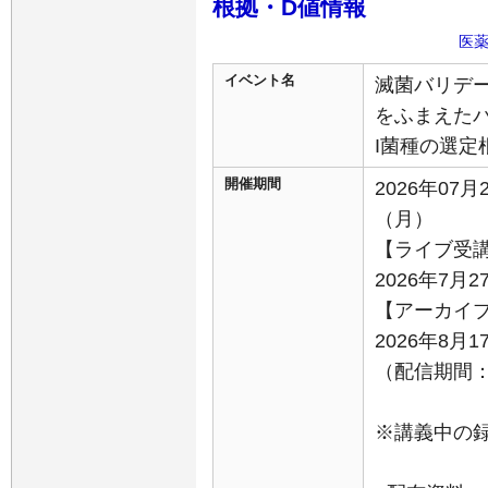
根拠・D値情報
医
イベント名
滅菌バリデ
をふまえた
I菌種の選定
開催期間
2026年07月
（月）
【ライブ受
2026年7月2
【アーカイ
2026年8月
（配信期間：8
※講義中の