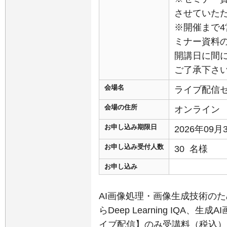
させていた
※開催まで
ミナー資料
開講日に間
ご了承下さ
会場名
ライブ配信
会場の住所
オンライン
お申し込み期限日
2026年09
お申し込み受付人数
30 名様
お申し込み
AI画像処理・画像生成技術のた
らDeep Learning IQA
イブ配信】のみ受講料（税込）：