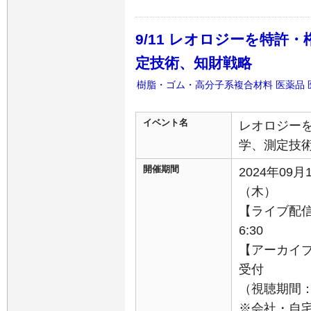
9/11 レオロジーを特許
定技術、知財戦略
樹脂・ゴム・高分子系複合材料
医薬品
イベント名
レオロジー
学、測定技
開催期間
2024年09月
（木）
【ライブ配信】
6:30
【アーカイブ
受付
（視聴期間：9
※会社・自