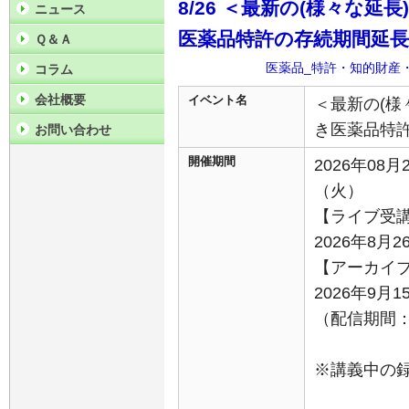
8/26 ＜最新の(様々な
ニュース
医薬品特許の存続期間延長
Ｑ＆Ａ
医薬品_特許・知的財産
コラム
会社概要
イベント名
＜最新の(様
き医薬品特許
お問い合わせ
開催期間
2026年08月
（火）
【ライブ受
2026年8月2
【アーカイ
2026年9月
（配信期間：9
※講義中の