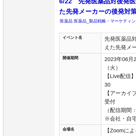
6/22 先発医薬品対後
た先発メーカーの後発対
医薬品
医薬品_製品戦略・マーケティン
イベント名
先発医薬品
えた先発メ
開催期間
2023年06月
（火）
【Live配信】
30
【アーカイブ
受付
（配信期間：7
※会社・自
会場名
【Zoomに