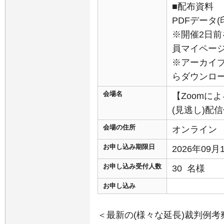
■配布資料
PDFデータ
※開催2日前
員マイペー
※アーカイ
らダウンロ
会場名
【Zoomに
(見逃し)配
会場の住所
オンライン
お申し込み期限日
2026年09
お申し込み受付人数
30 名様
お申し込み
＜最新の(様々な延長)裁判例