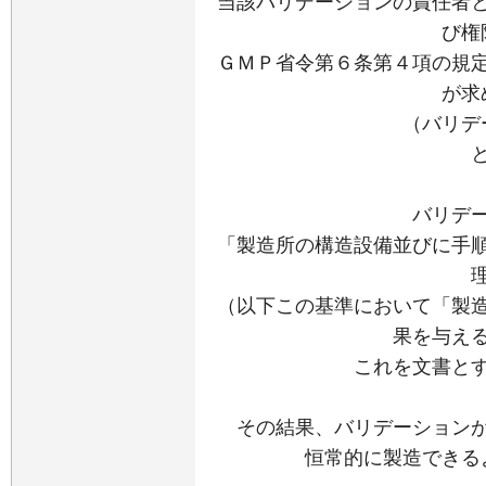
当該バリデーションの責任者
び権
ＧＭＰ省令第６条第４項の規
が求
（バリデ
バリデ
「製造所の構造設備並びに手
（以下この基準において「製
果を与え
これを文書と
その結果、バリデーション
恒常的に製造できる