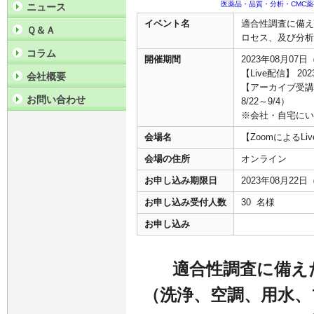
医薬品・品質・分析・CMC
ニュース
イベント名
適合性調査に備え
Ｑ＆Ａ
ロセス、及び分析
コラム
開催期間
2023年08月07日
【Live配信】 202
会社概要
【アーカイブ受講】
お問い合わせ
8/22～9/4）
※会社・自宅にい
会場名
【ZoomによるL
会場の住所
オンライン
お申し込み期限日
2023年08月22
お申し込み受付人数
30 名様
お申し込み
適合性調査に備え
（洗浄、空調、用水、