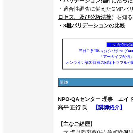
・
バリデーション指針に沿った
・
適合性調査に備えたGMPバ
ロセス、及び分析法等
）
を知る
・
3極バリデーションの比較
【
Live配信
当日ご参加いただいたLive(Z
「アーカイブ配信
オンライン講習特有の回線トラブルや
講師
NPO-QAセンター 理事 エ
高平 正行 氏
【講師紹介】
【主なご経歴】
元 塩野義製薬(株) 信頼性保