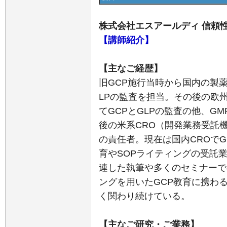
株式会社エスアールディ 信頼性保
【講師紹介】
【主なご経歴】
旧GCP施行当時から国内の製
LPの監査を担当。その後の欧
てGCPとGLPの監査の他、G
後の米系CRO（開発業務受託機関）
の責任者。現在は国内CROでG
育やSOPライティングの受託
連した執筆や多くのセミナーで
ングを用いたGCP教育に携わる
く関わり続けている。
【主なご研究・ご業務】