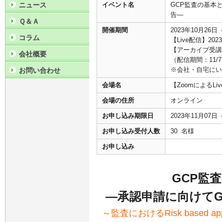
ニュース
イベント名
GCP監査の基本
告―
Ｑ＆Ａ
開催期間
2023年10月26日
コラム
【Live配信】2023
【アーカイブ受講】
会社概要
（配信期間：11/7
※会社・自宅にい
お問い合わせ
会場名
【ZoomによるL
会場の住所
オンライン
お申し込み期限日
2023年11月07
お申し込み受付人数
30 名様
お申し込み
GCP監
―承認申請に向けてG
～監査におけるRisk based