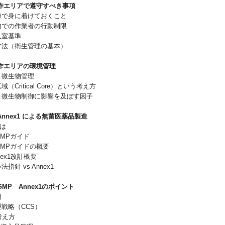
作エリアで遵守すべき事項
訓練で身に着けておくこと
室内での作業者の行動制限
室入室基準
い方法（衛生管理の基本）
作エリアの環境管理
子＆微生物管理
域（Critical Core）という考え方
子＆微生物制御に影響を及ぼす因子
 Annex1 による無菌医薬品製造
とは
S-GMPガイド
/S-GMPガイドの概要
nnex1改訂概要
法指針 vs Annex1
‐GMP Annex1のポイント
囲
管理戦略（CCS）
の考え方