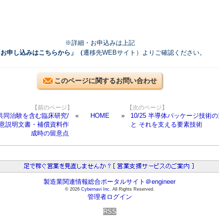
※詳細・お申込みは上記
「お申し込みはこちらから」（
遷移先WEBサイト）よりご確認ください。
このページに関するお問い合わせ
【前のページ】
【次のページ】
国際共同治験を含む臨床研究/
HOME
10/25 半導体パッケージ技術
同意説明文書・補償資料作
と それを支える要素技術
成時の留意点
製造業関連情報総合ポータルサイト＠engineer
© 2026
Cybernavi Inc.
All Rights Reserved.
管理者ログイン
RSS