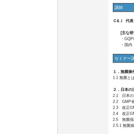
講師
Ｃ&Ｊ 代表
[主な研究
・GQP/
・国内・海
セミナー
１．無菌操
1.1 無菌
２．日本の
2.1 日本
2.2 GM
2.3 改正
2.4 改正
2.5 無
2.5.1 