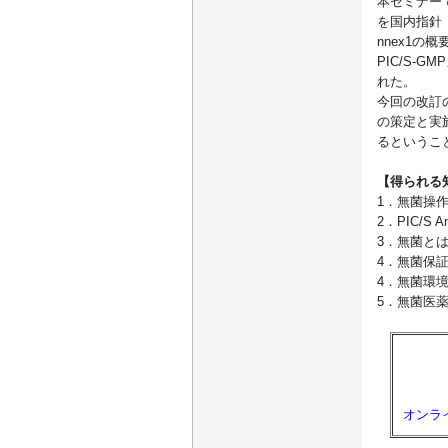
本セミナー
を国内指針
nnex1の
PIC/S-
れた。
今回の改訂
の策定と実
るというこ
【得られる
1．無菌操
2．PIC/S
3．無菌と
4．無菌保
4．無菌環
5．無菌医
オンラ