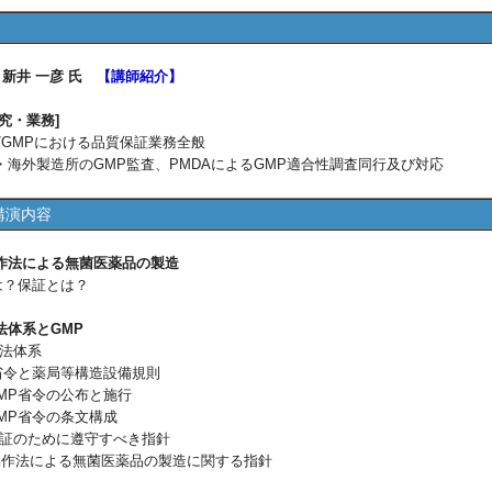
 新井 一彦 氏
【講師紹介】
・業務]
GMPにおける品質保証業務全般
外製造所のGMP監査、PMDAによるGMP適合性調査同行及び対応
講演内容
作法による無菌医薬品の製造
とは？保証とは？
法体系とGMP
の法体系
P省令と薬局等構造設備規則
GMP省令の公布と施行
GMP省令の条文構成
菌保証のために遵守すべき指針
無菌操作法による無菌医薬品の製造に関する指針