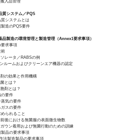
菌室搬入品管理
品質システム／PQS
品品質システムとは
製剤製造のPQS要件
薬品製造の環境管理と製造管理（Annex1要求事項）
室の要求事項
技術
アイソレータ／RABSの例
リーンルームおよびクリーンエア機器の認定
消毒剤の効果と作用機構
芽胞菌とは？
殺芽胞剤とは？
設備の要件
ーン蒸気の要件
するガスの要件
に求められること
 作業前後における無菌服の表面微生物数
無菌ガウン着用および無菌行動のための訓練
滅菌製品の要求事項
菌操作法製造製品の要求事項