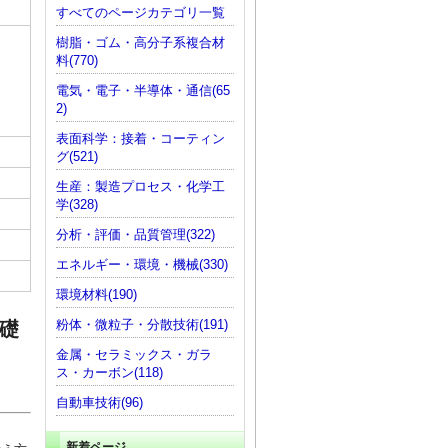
すべてのページカテゴリ一覧
樹脂・ゴム・高分子系複合材
料(770)
電気・電子・半導体・通信(65
2)
表面科学：接着・コーティン
グ(521)
生産：製造プロセス・化学工
学(328)
分析・評価・品質管理(322)
エネルギー・環境・機械(330)
環境材料(190)
粉体・微粒子・分散技術(191)
礎
金属・セラミックス・ガラ
ス・カーボン(118)
自動車技術(96)
新着ページ