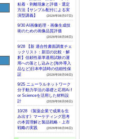
粘着・剥離現象と評価・選定
方法【サンプル配付による実
演型講義】
(2026年08月07日)
9/30 AI画像処理・画像生成技
術のための画像品質評価
(2026年08月06日)
9/28 【新 適合性書面調査チェ
ックリスト：新旧の比較・解
釈】信頼性基準適用試験の運
用への落とし込みと(海外導入
品など)日本申請時の信頼性保
証
(2026年08月06日)
9/25 ニューラルネットワーク
分子動力学法の基礎と応用Ai f
or Scienceを活用した材料設
計
(2026年08月06日)
10/28 《製薬企業で成果を生
み出す》マーケティング思考
の本質理解と製品戦略・上市
戦略の実践
(2026年08月06日)