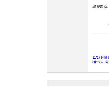
□質疑応答□
11/17 
治験での 