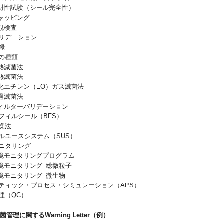
 密封性試験（シール完全性）
キャッピング
外観検査
菌バリデーション
記録
法の種類
湿熱滅菌法
乾熱滅菌法
 酸化エチレン（EO）ガス滅菌法
ろ過滅菌法
 フィルターバリデーション
ローフィルシール（BFS）
乾燥法
ングルユースシステム（SUS）
境モニタリング
 環境モニタリングプログラム
 環境モニタリング_総微粒子
 環境モニタリング_微生物
セプティック・プロセス・シミュレーション（APS）
管理（QC）
の無菌管理に関するWarning Letter（例）