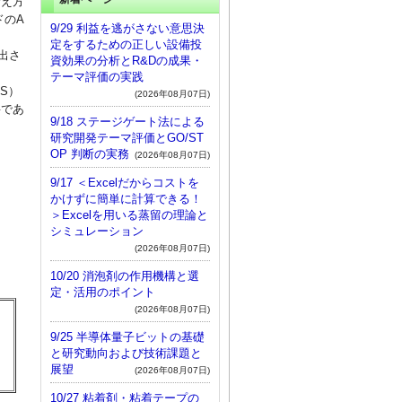
考え方
ドのA
9/29 利益を逃がさない意思決
定をするための正しい設備投
発出さ
資効果の分析とR&Dの成果・
テーマ評価の実践
S）
(2026年08月07日)
要であ
9/18 ステージゲート法による
研究開発テーマ評価とGO/ST
OP 判断の実務
(2026年08月07日)
9/17 ＜Excelだからコストを
かけずに簡単に計算できる！
＞Excelを用いる蒸留の理論と
シミュレーション
(2026年08月07日)
10/20 消泡剤の作用機構と選
定・活用のポイント
(2026年08月07日)
9/25 半導体量子ビットの基礎
と研究動向および技術課題と
展望
(2026年08月07日)
。
10/27 粘着剤・粘着テープの