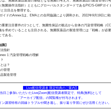
では、無菌医薬品製造の基礎となる無菌の考え方、無菌医薬品の製造管理の
（無菌操作法指針）とともにグローバルスタンダードであるPIC/S-GMPガイ
概要と注目点を整理する。
GMPガイドのAnnex1は、EMAとの合同協議により調和され、2022年9月19日に
の重要注目要件の1つとして、無菌性保証の観点から全体の汚染管理戦略（CC
施を求めていることも注目される。無菌医薬品の製造管理には「戦略」が必
とである。
知識】
作法指針
 Annex 1 汚染管理戦略の理解
は？
証とは？
境の管理
薬品製造管理
【
Live配信受講者 限定特典のご案内】
当日ご参加いただいたLive(Zoom)配信受講者限定で、特典(無料)として
「アーカイブ配信」の閲覧権が付与されます。
イン講習特有の回線トラブルや聞き逃し、振り返り学習にぜひ活用ください