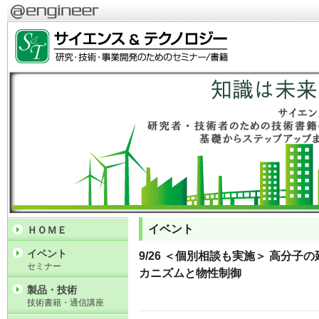
イベント
ＨＯＭＥ
イベント
9/26 ＜個別相談も実施＞ 高分
セミナー
カニズムと物性制御
製品・技術
技術書籍・通信講座