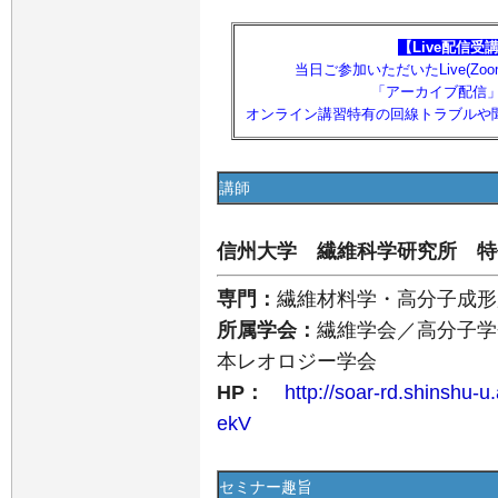
【Live配信受
当日ご参加いただいたLive(Z
「アーカイブ配信
オンライン講習特有の回線トラブルや
講師
信州大学 繊維科学研究所 特
専門：
繊維材料学・高分子成形
所属学会：
繊維学会／高分子学
本レオロジー学会
HP：
http://soar-rd.shinshu-u
ekV
セミナー趣旨