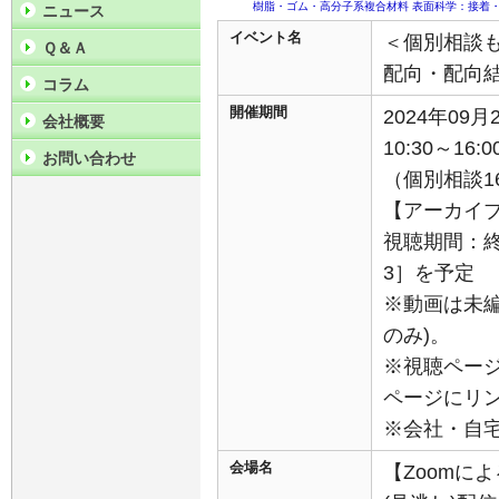
樹脂・ゴム・高分子系複合材料
表面科学：接着
ニュース
イベント名
＜個別相談も
Ｑ＆Ａ
配向・配向
コラム
開催期間
2024年09
会社概要
10:30～16:0
お問い合わせ
（個別相談16
【アーカイ
視聴期間：終
3］を予定
※動画は未
のみ)。
※視聴ペー
ページにリ
※会社・自
会場名
【Zoomに