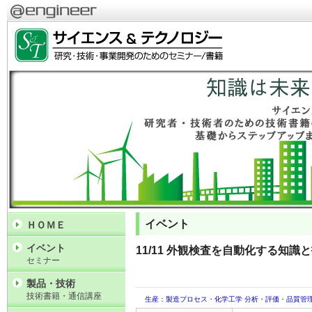
イベント
ＨＯＭＥ
イベント
11/11 外観検査を自動化する知識
セミナー
製品・技術
技術書籍・通信講座
生産：製造プロセス・化学工学
分析・評価・品質管