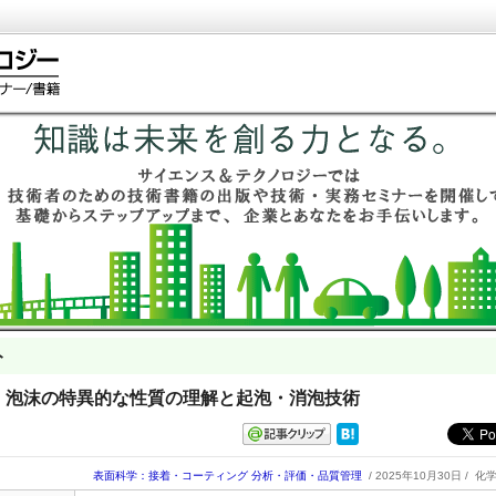
ト
 泡・泡沫の特異的な性質の理解と起泡・消泡技術
表面科学：接着・コーティング
分析・評価・品質管理
/ 2025年10月30日 /
化