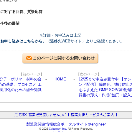
問に対する回答、質疑応答
と今後の展望
※詳細・お申込みは上記
「お申し込みはこちらから」（
遷移先WEBサイト）よりご確認ください。
このページに関するお問い合わせ
【前のページ】
【次のページ】
4 高分子・ポリマー材料の合
HOME
12/25まで申込み受付中 【オ
応の基礎、プロセスと 工
ンド配信】 簡便化、抜け防止
実用化のための総合知識
をふまえた GMP SOP/製造指
録書の形式・作成(改訂)・記入
製造業関連情報総合ポータルサイト＠engineer
© 2026
Cybernavi Inc.
All Rights Reserved.