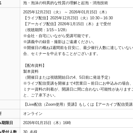
名
泡・泡沫の特異的な性質の理解と起泡・消泡技術
2025年12月23日（火） ～ 2026年01月15日（木）
【ライブ配信】2025年12月23日（火）10:30～16:30
【アーカイブ配信】2026年1月15日（木）まで受付
（視聴期間：1/15～1/28）
※会社・自宅にいながら受講可能です。
※講義中の録音・撮影はご遠慮ください。
※開催日の概ね1週間前を目安に、最少催行人数に達していな
合、セミナーを中止することがございます。
【配布資料】
製本資料
（開催日または視聴開始日の4、5日前に発送予定）
※ライブ配信受講を開催まで4営業日～前日にお申込みの場合
ミナー資料の到着が、開講日に間に合わない可能性があります
と、ご了承下さい。
【Live配信（Zoom使用）受講】もしくは【アーカイブ配信受
所
オンライン
み期限日
2026年01月15日（木）16時
み受付人数
30 名様