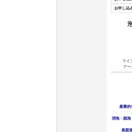
お申し込
ライ
アー
産業的
消泡・脱泡
表面