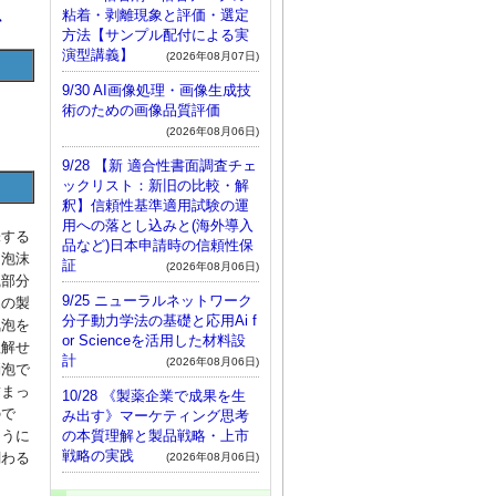
粘着・剥離現象と評価・選定
、
方法【サンプル配付による実
演型講義】
(2026年08月07日)
9/30 AI画像処理・画像生成技
術のための画像品質評価
(2026年08月06日)
9/28 【新 適合性書面調査チェ
ックリスト：新旧の比較・解
釈】信頼性基準適用試験の運
用への落とし込みと(海外導入
味する
品など)日本申請時の信頼性保
と泡沫
証
(2026年08月06日)
識部分
9/25 ニューラルネットワーク
品の製
分子動力学法の基礎と応用Ai f
気泡を
or Scienceを活用した材料設
理解せ
計
(2026年08月06日)
消泡で
詰まっ
10/28 《製薬企業で成果を生
ので
み出す》マーケティング思考
の本質理解と製品戦略・上市
ように
戦略の実践
関わる
(2026年08月06日)