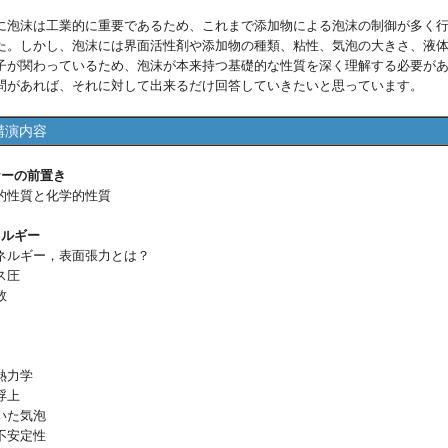
泡沫は工業的に重要であるため、これまで添加物による泡沫の制御が多く
た。しかし、泡沫には界面活性剤や添加物の種類、粘性、気泡の大きさ、液
子が関わっているため、泡沫が本来持つ基礎的な性質を深く理解する必要が
問があれば、それに対して出来るだけ回答していきたいと思っています。
講演内容
ナーの前置き
性質と化学的性質
ネルギー
ルギー，表面張力とは？
ス圧
数
熱力学
浮上
いた気泡
不安定性