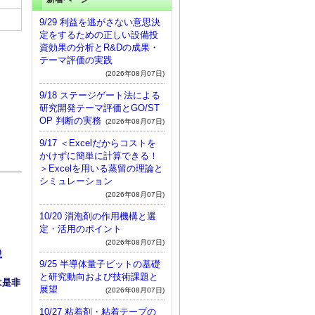
9/29 利益を逃がさない意思決
定をするための正しい設備投
資効果の分析とR&Dの成果・
テーマ評価の実践
(2026年08月07日)
9/18 ステージゲート法による
研究開発テーマ評価とGO/ST
OP 判断の実務
(2026年08月07日)
9/17 ＜Excelだからコストを
かけずに簡単に計算できる！
＞Excelを用いる蒸留の理論と
シミュレーション
(2026年08月07日)
10/20 消泡剤の作用機構と選
定・活用のポイント
(2026年08月07日)
説
9/25 半導体量子ビットの基礎
と研究動向および技術課題と
は是非
展望
(2026年08月07日)
10/27 粘着剤・粘着テープの