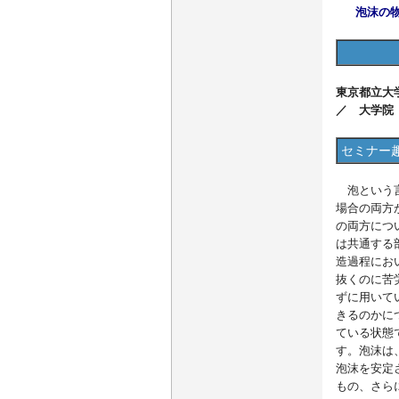
泡沫の
東京都立大
／ 大学院
セミナー
泡という言
場合の両方
の両方につ
は共通する
造過程にお
抜くのに苦
ずに用いて
きるのかに
ている状態
す。泡沫は
泡沫を安定
もの、さら