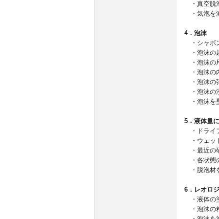
・真空脱
・気泡を減
4．泡沫
・シャボン
・泡沫の起
・泡沫の
・泡沫の内
・泡沫の
・泡沫の
・泡沫を壁
5．液体量
・ドライフ
・ウェット
・最近の研
・各状態の
・脱泡材を
6．レオロ
・液体の
・泡沫の
・泡沫を