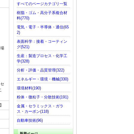
すべてのページカテゴリ一覧
樹脂・ゴム・高分子系複合材
料(770)
電気・電子・半導体・通信(65
2)
表面科学：接着・コーティン
グ(521)
い場
生産：製造プロセス・化学工
学(328)
分析・評価・品質管理(322)
エネルギー・環境・機械(330)
、セ
環境材料(190)
こ
粉体・微粒子・分散技術(191)
講】
金属・セラミックス・ガラ
ス・カーボン(118)
自動車技術(96)
新着ページ