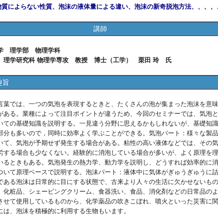
物質によらない性質、泡沫の液体量による違い、泡沫の新奇脱泡方法、、、、
講師
学 理学部 物理学科
 理学研究科 物理学専攻 教授 博士（工学） 栗田 玲 氏
趣旨
葉では、一つの気泡を表現するときと、たくさんの泡が集まった泡沫を意
がある。業種によって注目ポイントが違うため、今回のセミナーでは、気泡
いての基礎知識を説明する。一見違う分野に思えるかもしれないが、基礎知
部分も多いので，同時に効率よく学ぶことができる。気泡パート：様々な製
いて、気泡が予期せず発生する場合がある。粘性の高い液体などでは、その
労する場合も少なくない。経験的に消泡している場合が多いが、よく原理を
いるときもある。気泡発生の熱力学、動力学を説明し、どうすれば効率的に
ついて原理ベースで説明する。泡沫パート：液体中に気体がぎゅうぎゅうに
である泡沫は日常的に目にする状態で、古来より人々の生活に欠かせないも
、化粧品、シェービングクリーム、食器洗い、食品、消化剤などの日常品の
させて使用しているものから、化学薬品の吹きこぼれ、噴火といった災害に
には、泡沫を積極的に利用する生物もいます。