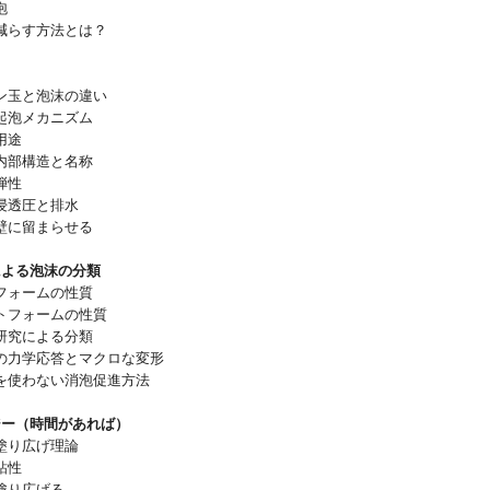
泡
らす方法とは？
玉と泡沫の違い
泡メカニズム
用途
部構造と名称
弾性
浸透圧と排水
に留まらせる
による泡沫の分類
ォームの性質
フォームの性質
究による分類
力学応答とマクロな変形
使わない消泡促進方法
ジー（時間があれば）
塗り広げ理論
粘性
塗り広げる