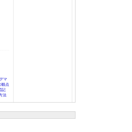
ンデマ
の観点
図記
方法