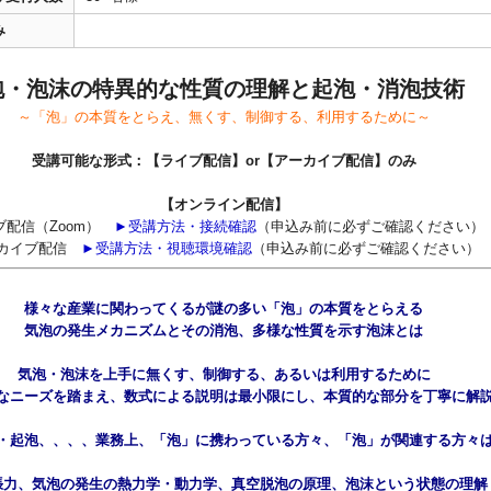
み
泡・泡沫の特異的な性質の理解と起泡・消泡技術
～「泡」の本質をとらえ、無くす、制御する、利用するために～
受講可能な形式：【ライブ配信】or【アーカイブ配信】のみ
【オンライン配信】
ブ配信（Zoom）
►受講方法・接続確認
（
申込み前に必ずご確認ください
）
カイブ配信
►受講方法・視聴環境確認
（
申込み前に必ずご確認ください
）
様々な産業に関わってくるが謎の多い「泡」の本質をとらえる
気泡の発生メカニズムとその消泡、多様な性質を示す泡沫とは
気泡・泡沫を上手に無くす、制御する、あるいは利用するために
なニーズを踏まえ、数式による説明は最小限にし、本質的な部分を丁寧に解
・起泡、、、、業務上、「泡」に携わっている方々、「泡」が関連する方々
張力、気泡の発生の熱力学・動力学、真空脱泡の原理、泡沫という状態の理解