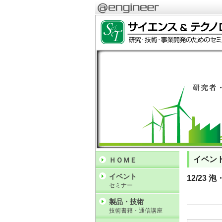
イベン
ＨＯＭＥ
イベント
12/23
セミナー
製品・技術
技術書籍・通信講座