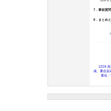
7．事前質
8．まとめ
12/2
成、重合反
業化・