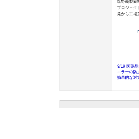
塩野義製薬
プロジェク
発から工場
9/19 医
エラーの防
効果的な対