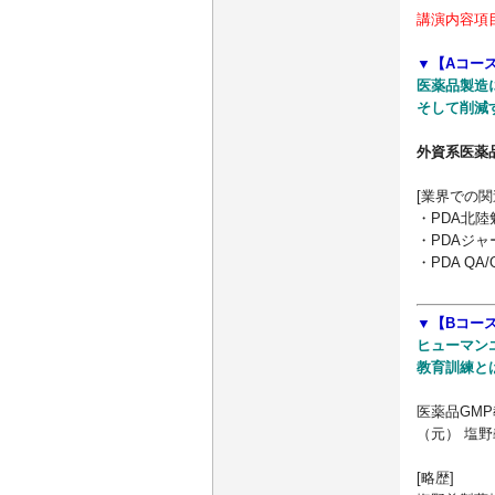
講演内容項
▼【Aコー
医薬品製造
そして削減
外資系医薬
[業界での関
・PDA北
・PDAジ
・PDA Q
▼【Bコー
ヒューマン
教育訓練と
医薬品GMP
（元） 塩野
[略歴]