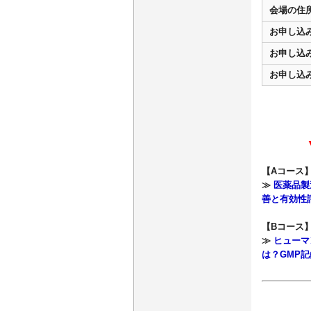
会場の住
お申し込
お申し込
お申し込
【Aコース】
≫
医薬品製
善と有効性
【Bコース】
≫
ヒューマ
は？GMP