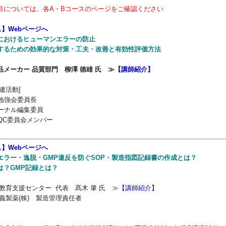
目については、各A・Bコースのページをご確認ください
ス】Webページへ
におけるヒューマンエラーの防止
するための効果的な対策・工夫・改善と有効性評価方法
品メーカー 品質部門 柳澤 徳雄 氏 ≫
【講師紹介】
連活動]
陸勉強会委員長
ャーナル編集委員
A/QC委員会メンバー
ス】Webページへ
エラー・逸脱・GMP違反を防ぐ​SOP・製造指図記録書の作成とは？
は？GMP記録とは？
教育支援センター 代表 髙木 肇 氏
≫
【講師紹介】
義製薬(株) 製造管理責任者