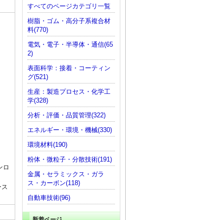
すべてのページカテゴリ一覧
樹脂・ゴム・高分子系複合材
料(770)
電気・電子・半導体・通信(65
2)
表面科学：接着・コーティン
グ(521)
生産：製造プロセス・化学工
学(328)
分析・評価・品質管理(322)
エネルギー・環境・機械(330)
環境材料(190)
粉体・微粒子・分散技術(191)
ンロ
金属・セラミックス・ガラ
ス・カーボン(118)
ース
自動車技術(96)
新着ページ