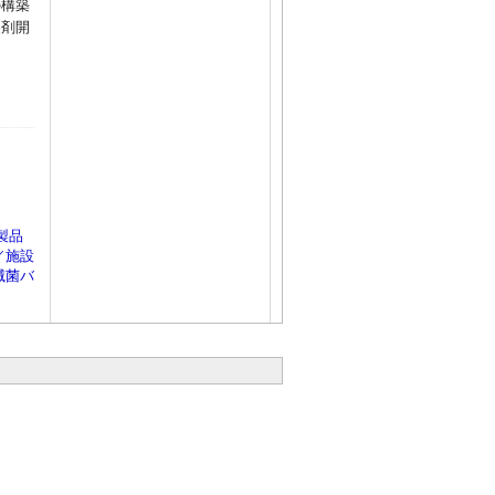
の構築
製剤開
製品
／施設
滅菌バ