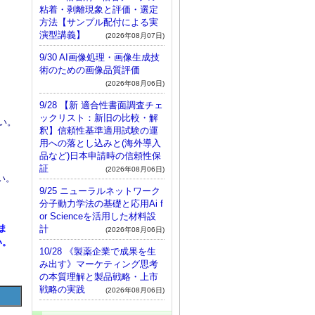
粘着・剥離現象と評価・選定
方法【サンプル配付による実
演型講義】
(2026年08月07日)
9/30 AI画像処理・画像生成技
術のための画像品質評価
(2026年08月06日)
9/28 【新 適合性書面調査チェ
ックリスト：新旧の比較・解
い。
釈】信頼性基準適用試験の運
用への落とし込みと(海外導入
品など)日本申請時の信頼性保
証
(2026年08月06日)
い。
9/25 ニューラルネットワーク
分子動力学法の基礎と応用Ai f
or Scienceを活用した材料設
ま
計
(2026年08月06日)
い。
10/28 《製薬企業で成果を生
み出す》マーケティング思考
の本質理解と製品戦略・上市
戦略の実践
(2026年08月06日)