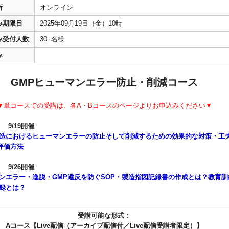
所
オンライン
み期限日
2025年09月19日（金）10時
み受付人数
30 名様
み
GMPヒューマンエラー防止・削減コース
▼単コースでの受講は、各A・Bコースのページよりお申込みください▼
 9/19開催
造におけるヒューマンエラーの防止そして削減するための効果的な対策・工
評価方法
 9/26開催
ンエラー・逸脱・GMP違反を防ぐSOP・製造指図記録書の作成とは？教育訓
記録とは？
受講可能な形式：
Aコース【Live配信（アーカイブ配信付／Live配信受講者限定）】