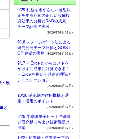
9/29 利益を逃がさない意思決
定をするための正しい設備投
資効果の分析とR&Dの成果・
テーマ評価の実践
(2026年08月07日)
9/18 ステージゲート法による
研究開発テーマ評価とGO/ST
OP 判断の実務
(2026年08月07日)
9/17 ＜Excelだからコストを
かけずに簡単に計算できる！
＞Excelを用いる蒸留の理論と
シミュレーション
夫・改
(2026年08月07日)
10/20 消泡剤の作用機構と選
定・活用のポイント
(2026年08月07日)
練と
9/25 半導体量子ビットの基礎
と研究動向および技術課題と
展望
(2026年08月07日)
10/27 粘着剤・粘着テープの