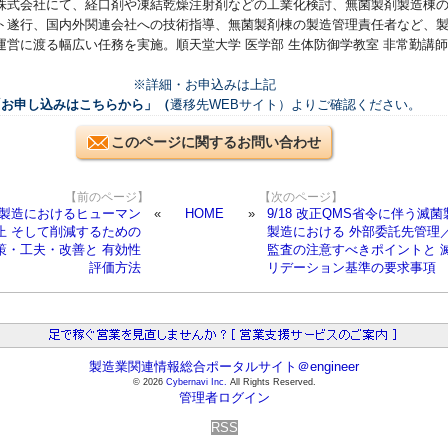
株式会社にて、経口剤や凍結乾燥注射剤などの工業化検討、無菌製剤製造棟
ト遂行、国内外関連会社への技術指導、無菌製剤棟の製造管理責任者など、
運営に渡る幅広い任務を実施。順天堂大学 医学部 生体防御学教室 非常勤講師
※詳細・お申込みは上記
「お申し込みはこちらから」（
遷移先WEBサイト）よりご確認ください。
このページに関するお問い合わせ
【前のページ】
【次のページ】
薬品製造におけるヒューマン
HOME
9/18 改正QMS省令に伴う滅菌
止 そして削減するための
製造における 外部委託先管理
策・工夫・改善と 有効性
監査の注意すべきポイントと 
評価方法
リデーション基準の要求事項
製造業関連情報総合ポータルサイト＠engineer
© 2026
Cybernavi Inc.
All Rights Reserved.
管理者ログイン
RSS