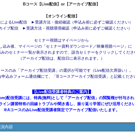
Bコース【Live配信】or【アーカイブ配信】
【オンライン配信】
mによるLive配信
►受講方法・接続確認
（申込み前に必ずご確認ください）
カイブ配信
►受講方法・視聴環境確認
（申込み前に必ずご確認ください）
セミナー視聴はマイページから
し込み後、マイページの「セミナー資料ダウンロード／映像視聴ページ」に
済みのセミナー一覧が表示されますので、該当セミナーをクリックしてくださ
（アーカイブ配信は、配信日に表示されます。）
コースのみ「アーカイブ配信受講」の選択が可能です（Live配信欠席扱い）。
申込みフォーム通信欄にて、「Bコースアーカイブ配信受講」と記載くださ
【Live配信受講者特典のご案内】
(Zoom)配信受講には、特典(無料)として「アーカイブ配信」の閲覧権が付与され
ライン講習特有の回線トラブルや聞き逃し、振り返り学習にぜひ活用くださ
※AコースのみLive配信受講者限定でアーカイブ配信いたします。
講演内容