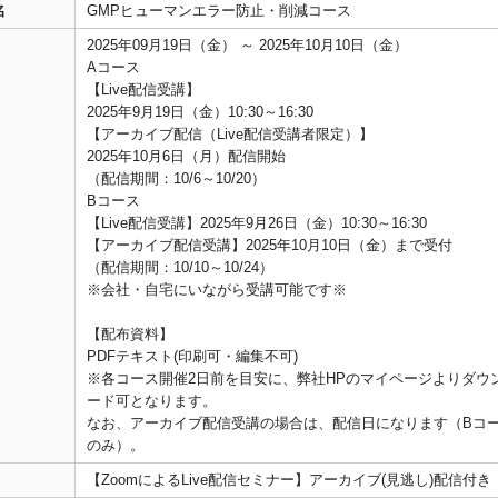
名
GMPヒューマンエラー防止・削減コース
2025年09月19日（金） ～ 2025年10月10日（金）
Aコース
【Live配信受講】
2025年9月19日（金）10:30～16:30
【アーカイブ配信（Live配信受講者限定）】
2025年10月6日（月）配信開始
（配信期間：10/6～10/20）
Bコース
【Live配信受講】2025年9月26日（金）10:30～16:30
【アーカイブ配信受講】2025年10月10日（金）まで受付
（配信期間：10/10～10/24）
※会社・自宅にいながら受講可能です※
【配布資料】
PDFテキスト(印刷可・編集不可)
※各コース開催2日前を目安に、弊社HPのマイページよりダウ
ード可となります。
なお、アーカイブ配信受講の場合は、配信日になります（Bコ
のみ）。
【ZoomによるLive配信セミナー】アーカイブ(見逃し)配信付き