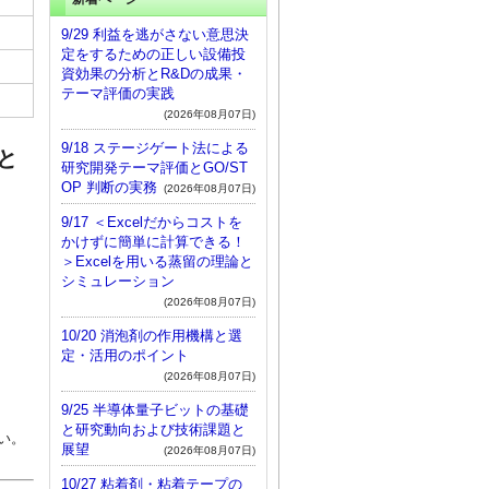
9/29 利益を逃がさない意思決
定をするための正しい設備投
資効果の分析とR&Dの成果・
テーマ評価の実践
(2026年08月07日)
9/18 ステージゲート法による
と
研究開発テーマ評価とGO/ST
OP 判断の実務
(2026年08月07日)
9/17 ＜Excelだからコストを
かけずに簡単に計算できる！
＞Excelを用いる蒸留の理論と
シミュレーション
(2026年08月07日)
10/20 消泡剤の作用機構と選
定・活用のポイント
(2026年08月07日)
9/25 半導体量子ビットの基礎
と研究動向および技術課題と
い。
展望
(2026年08月07日)
10/27 粘着剤・粘着テープの