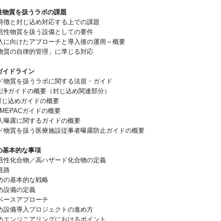
活性物質を扱うラボの課題
徴と封じ込め対応する上での課題
性物質を扱う設備としての要件
に向けたアプローチと導入後の運用～概要
質の自律的管理」に準じる対応
ガイドライン
物質を扱うラボに関する法規・ガイド
 洗浄ガイドの概要（封じ込め関連部分）
 封じ込めガイドの概要
SMEPACガイドの概要
曝露に関するガイドの概要
物質を扱う医療施設従事者曝露防止ガイドの概要
めの基本的な事項
性化合物／高ハザード化合物の定義
経路
の基本的な戦略
め設備の定義
ースアプローチ
設備導入プロジェクトの進め方
エンジニアリングにおけるポイント