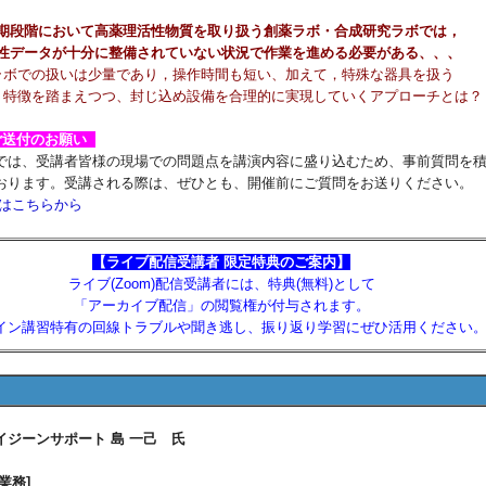
期段階において高薬理活性物質を取り扱う創薬ラボ・合成研究ラボでは，
性データが十分に整備されていない状況で作業を進める必要がある、、、
ラボでの扱いは少量であり，操作時間も短い、加えて，特殊な器具を扱う
う特徴を踏まえつつ、封じ込め設備を合理的に実現していくアプローチとは？
ご送付のお願い
では、受講者皆様の現場での問題点を講演内容に盛り込むため、事前質問を
おります。受講される際は、ぜひとも、開催前にご質問をお送りください。
問はこちらから
【ライブ配信受講者 限定特典のご案内】
ライブ(Zoom)配信受講者には、特典(無料)として
「アーカイブ配信」の閲覧権が付与されます。
イン講習特有の回線トラブルや聞き逃し、振り返り学習にぜひ活用ください
イジーンサポート 島 一己 氏
業務]