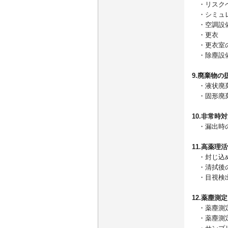
・リスクベ
・シミュ
・空調設備
・更衣
・更衣室
・除塵
9.廃棄物の
・液状廃
・固形廃
10.非常時
・漏出時
11.高薬
・封じ込め
・清拭後の
・目視検出
12.薬塵
・薬塵測
・薬塵測定