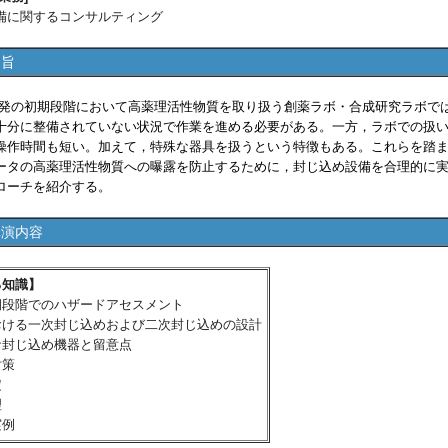
備に関するコンサルティング
趣旨
の初期段階において高薬理活性物質を取り扱う創薬ラボ・合成研究ラボで
十分に整備されていない状況で作業を進める必要がある。一方，ラボでの扱
操作時間も短い。加えて，特殊な器具を扱うという特徴もある。これらを踏
ータの高薬理活性物質への曝露を防止するために，封じ込め設備を合理的に
ローチを紹介する。
講演内容
る知識】
期段階でのハザードアセスメント
おける一次封じ込めおよび二次封じ込めの設計
な封じ込め機器と留意点
対策
定
理
実例