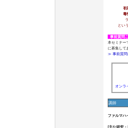
初
毒
とい
事前質問
本セミナー
に募集して
≫ 事前質
オンラ
講師
ファルマハ
[主な研究・