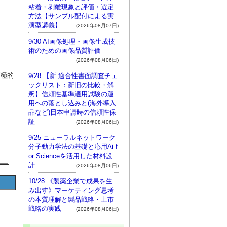
粘着・剥離現象と評価・選定
方法【サンプル配付による実
演型講義】
(2026年08月07日)
9/30 AI画像処理・画像生成技
術のための画像品質評価
(2026年08月06日)
積極的
9/28 【新 適合性書面調査チェ
ックリスト：新旧の比較・解
釈】信頼性基準適用試験の運
用への落とし込みと(海外導入
品など)日本申請時の信頼性保
証
(2026年08月06日)
9/25 ニューラルネットワーク
分子動力学法の基礎と応用Ai f
。
or Scienceを活用した材料設
計
(2026年08月06日)
10/28 《製薬企業で成果を生
み出す》マーケティング思考
の本質理解と製品戦略・上市
戦略の実践
(2026年08月06日)