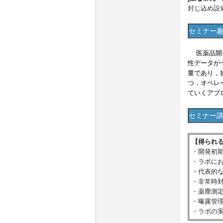
封じ込め設
セミナー
医薬品開発
性データが
量であり，
つ，オペレ
ていくアプ
セミナー
【得られ
・開発初
・ラボに
・代表的
・非常時
・薬塵測
・曝露管
・ラボの