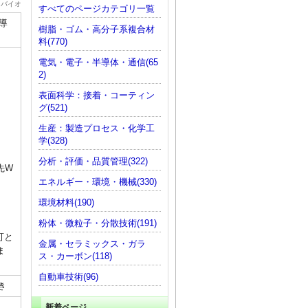
・バイオ
すべてのページカテゴリ一覧
導
樹脂・ゴム・高分子系複合材
料(770)
電気・電子・半導体・通信(65
2)
表面科学：接着・コーティン
グ(521)
生産：製造プロセス・化学工
学(328)
分析・評価・品質管理(322)
先W
エネルギー・環境・機械(330)
環境材料(190)
粉体・微粒子・分散技術(191)
可と
金属・セラミックス・ガラ
ま
ス・カーボン(118)
自動車技術(96)
き
新着ページ