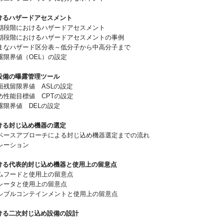
おけるハザードアセスメント
段階におけるハザードアセスメント
段階におけるハザードアセスメントの事例
なハザード区分表～低分子から中高分子まで
限界値（OEL）の設定
め設備の曝露管理ツール
残留限界値 ASLの設定
性能目標値 CPTの設定
限界値 DELの設定
おける封じ込め機器の選定
ースアプローチによる封じ込め機器選定までの流れ
レーション
おける代表的封じ込め機器と使用上の留意点
フードと使用上の留意点
ータと使用上の留意点
ブルコンテインメントと使用上の留意点
おける二次封じ込め設備の設計