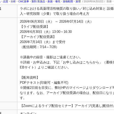
品・品質・分析・CMC薬事・製剤
医薬品・創薬・毒性・薬物動態・薬理
/ 2026年04月02日 /
医療
名
ラボにおける高薬理活性物質の取り扱い／封じ込め対策と 設備
入～研究段階（少量）で取り扱う場合の考え方
2026年06月30日（火） ～ 2026年07月14日（火）
【ライブ配信受講】
2026年6月30日（火）13:00～16:30
【アーカイブ配信受講】
2026年7月14日（火）まで受付
（配信期間：7/14～7/28）
※講義中の録音・撮影はご遠慮ください。
※詳細・お申込みは、下記「お申し込みはこちらから」（遷移
EBサイト）よりご確認ください。
【配布資料】
PDFテキスト(印刷可・編集不可)
※開催2日前を目安に、弊社HPのマイページよりダウンロード
なります。なお、アーカイブ配信受講の場合は、配信日になり
す。
【Zoomによるライブ配信セミナー】アーカイブ(見逃し)配信付
所
オンライン