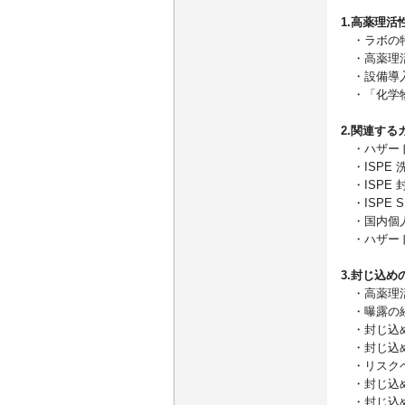
1.高薬理
・ラボの特
・高薬理活
・設備導入
・「化学物
2.関連する
・ハザード
・ISPE
・ISPE
・ISPE 
・国内個人
・ハザード
3.封じ込
・高薬理活
・曝露の
・封じ込め
・封じ込
・リスクベ
・封じ込め
・封じ込め