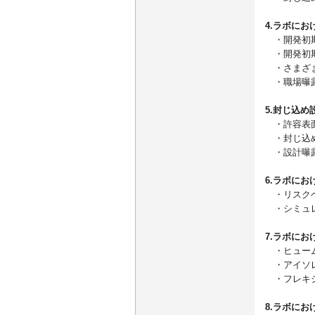
4.ラボに
・開発初期
・開発初期
・さまざま
・職場曝露
5.封じ込
・許容表面
・封じ込め
・設計曝露
6.ラボに
・リスクベ
・シミュ
7.ラボに
・ヒューム
・アイソレ
・フレキシ
8.ラボに