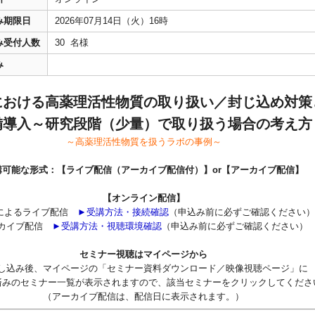
み期限日
2026年07月14日（火）16時
み受付人数
30 名様
み
における高薬理活性物質の取り扱い／封じ込め対策
備導入～研究段階（少量）で取り扱う場合の考え方
～高薬理活性物質を扱うラボの事例～
講可能な形式：【ライブ配信（アーカイブ配信付）】or【アーカイブ配信】
【オンライン配信】
mによるライブ配信
►受講方法・接続確認
（申込み前に必ずご確認ください）
カイブ配信
►受講方法・視聴環境確認
（申込み前に必ずご確認ください）
セミナー視聴はマイページから
し込み後、マイページの「セミナー資料ダウンロード／映像視聴ページ」に
済みのセミナー一覧が表示されますので、該当セミナーをクリックしてくださ
（アーカイブ配信は、配信日に表示されます。）