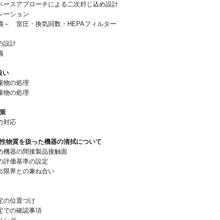
ースアプローチによる二次封じ込め設計
レーション
～ 室圧・換気回数・HEPAフィルター
の設計
設備
扱い
棄物の処理
棄物の処理
対策
の対応
理活性物質を扱った機器の清拭について
機器の間接製品接触面
評価基準の設定
限界との兼ね合い
測定
定の位置づけ
での確認事項