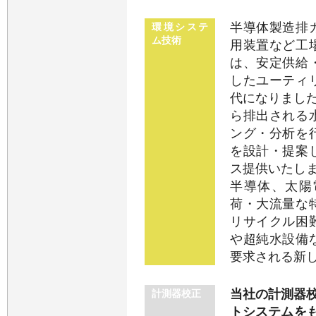
半導体製造排
環境システ
ム技術
用装置など工
は、安定供給
したユーティ
代になりました
ら排出される
ング・分析を
を設計・提案
ス提供いたし
半導体、太陽
荷・大流量な
リサイクル困
や超純水設備
要求される新
当社の計測器校正
計測器校正
トシステムをも