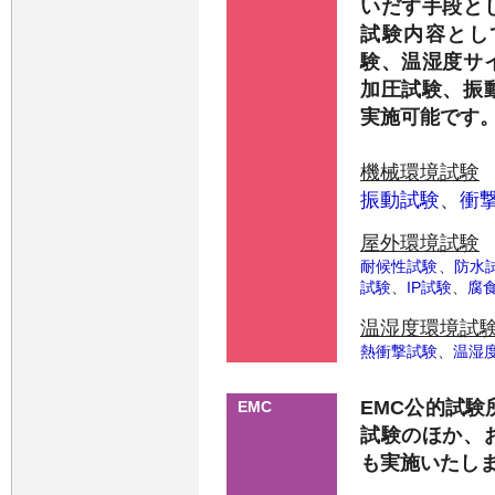
いだす手段と
試験内容とし
験、温湿度サ
加圧試験、振
実施可能です
機械環境試験
振動試験
、
衝
屋外環境試験
耐候性試験
、
防水
試験
、
IP試験
、
腐
温湿度環境試
熱衝撃試験
、
温湿
EMC公的試験
EMC
試験のほか、
も実施いたし