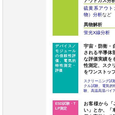
アウトガス分
硫黄系アウト
物）分析
など
異物解析
蛍光X線分析
宇宙・防衛・
デバイス／
モジュール
される半導体
の信頼性評
な評価実績を
価、電気的
性測定、スクリ
特性測定・
評価
をワンストッ
スクリーニング試
クル試験
、
電気的
験
、
高温高湿バイ
お客様から「J
ESD試験・T
LP測定
い」とか、「