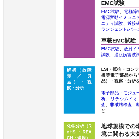
EMC試験
EMC試験
、
電極障
電源変動イミュニ
ニティ試験
、
近接
ランジェント/バー
車載EMC試験
EMC試験
、
放射イ
試験
、
過渡妨害波
LSI・抵抗・コ
解析（故障
板等電子部品から
障／良
品）・観察・分析
品）・観
察・分析
電子部品・モジュ
析
、
リチウムイオ
査
、
非破壊検査
、
ど
地球規模での
化学分析（R
oHS・REA
境に関わる大
CH・環境）