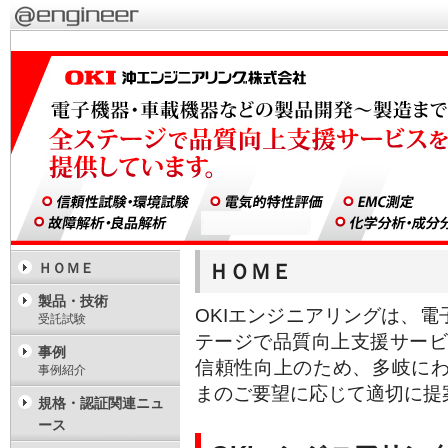
ＨＯＭＥ
ＨＯＭＥ
製品・技術
OKIエンジニアリングは、
受託試験
テージで品質向上支援サービ
事例
信頼性向上のため、多岐に
事例紹介
まのご要望に応じて適切に提
規格・認証関連ニュ
ース