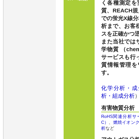
く各種測定を
質、REACH
での蛍光X線
析まで、お客
スを正確かつ
また当社では
学物質 （ch
サービスも行
質情報管理を
す。
化学分析・成
析・組成分析
有害物質分析
RoHS関連分析サ
C）
、
燃焼イオンク
析
など