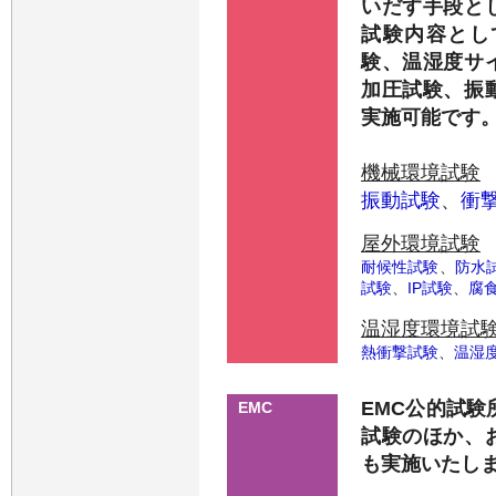
いだす手段と
試験内容とし
験、温湿度サ
加圧試験、振
実施可能です
機械環境試験
振動試験
、
衝
屋外環境試験
耐候性試験
、
防水
試験
、
IP試験
、
腐
温湿度環境試
熱衝撃試験
、
温湿
EMC公的試験
EMC
試験のほか、
も実施いたし