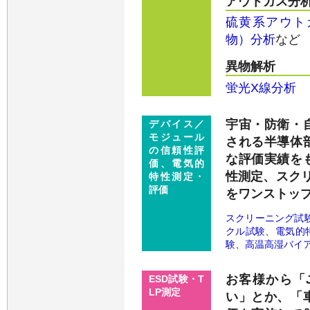
アウトガス分
硫黄系アウト
物）分析
など
異物解析
蛍光X線分析
宇宙・防衛・
デバイス／
モジュール
される半導体
の信頼性評
な評価実績を
価、電気的
性測定、スクリ
特性測定・
評価
をワンストッ
スクリーニング試
クル試験
、
電気的
験
、
高温高湿バイ
お客様から「J
ESD試験・T
LP測定
い」とか、「