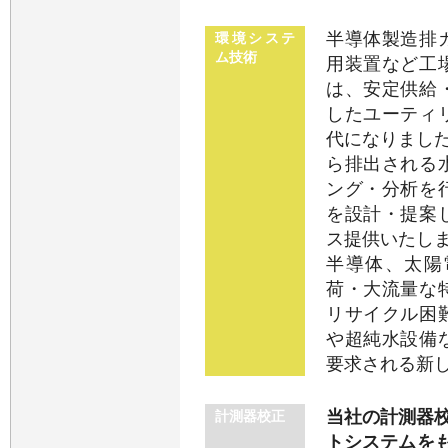
半導体製造排
環境システ
ム技術
用装置など工
は、安定供給
したユーティ
代になりました
ら排出される
ング・分析を
を設計・提案
ス提供いたし
半導体、太陽
荷・大流量な
リサイクル困
や超純水設備
要求される新
当社の計測器校正
計測器校正
トシステムをも