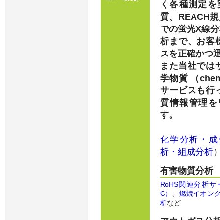
く各種測定を
質、REACH
での蛍光X線
析まで、お客
スを正確かつ
また当社では
学物質 （ch
サービスも行
質情報管理を
す。
化学分析・成
析・組成分析
有害物質分析
RoHS関連分析サ
C）
、
燃焼イオンク
析
など