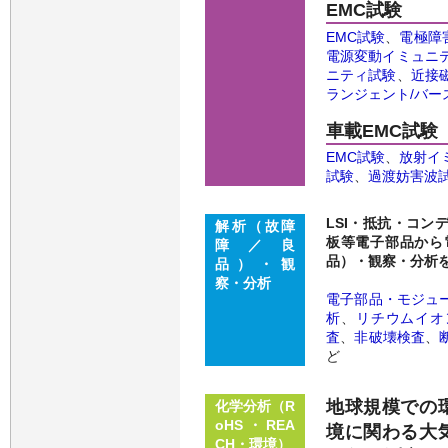
EMC試験
EMC試験
、
電極障
電源変動イミュニ
ニティ試験
、
近接
ランジェント/バー
車載EMC試験
EMC試験
、
放射イ
試験
、
過渡妨害波
LSI・抵抗・コ
解析（故障
板等電子部品から
障／良
品）・観察・分析
品）・観
察・分析
電子部品・モジュ
析
、
リチウムイオ
査
、
非破壊検査
、
ど
地球規模での
化学分析（R
oHS・REA
境に関わる大
CH・環境）