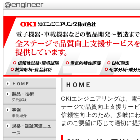
ＨＯＭＥ
ＨＯＭＥ
製品・技術
OKIエンジニアリングは、
受託試験
テージで品質向上支援サービ
事例
信頼性向上のため、多岐に
事例紹介
まのご要望に応じて適切に提
規格・認証関連ニュ
ース